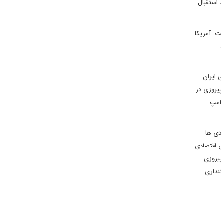
 استقبال
ت. آمریکا
 ایران
یروزی در
امپ
دی ها
ی اقتصادی
یروزی
نداری