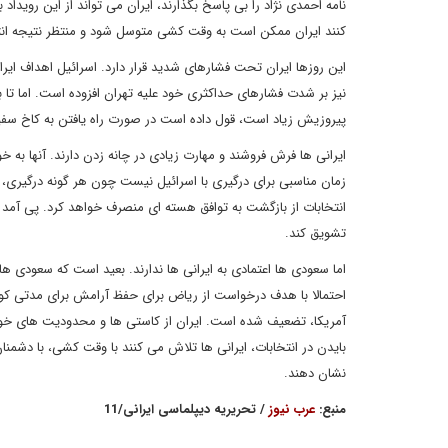
نامه احمدی نژاد را بی پاسخ بگذارند، ایران می تواند از این رویداد 
کنند ایران ممکن است به وقت کشی متوسل شود و منتظر نتیجه انت
این روزها ایران تحت فشارهای شدید قرار دارد. اسرائیل اهداف ایرا
نیز بر شدت فشارهای حداکثری خود علیه تهران افزوده است. اما تا ب
پیروزیش زیاد است، قول داده است در صورت راه یافتن به کاخ سفید، 
ایرانی ها فرش فروشند و مهارت زیادی در چانه زدن دارند. آنها به خ
زمان مناسبی برای درگیری با اسرائیل نیست چون هر گونه درگیری، 
انتخابات از بازگشت به توافق هسته ای منصرف خواهد کرد. پی آمد 
تشویق کند.
اما سعودی ها اعتمادی به ایرانی ها ندارند. بعید است که سعودی ه
احتمالا با هدف درخواست از ریاض برای حفظ آرامش برای مدتی کوت
آمریکا، تضعیف شده است. ایران از کاستی ها و محدودیت های خود 
بایدن در انتخابات، ایرانی ها تلاش می کنند با وقت کشی، با دشمن
نشان دهند.
منبع:
عرب نیوز
/ تحریریه دیپلماسی ایرانی/11