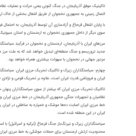
تاکیتیک موفق آذربایجان در جنگ کنونی یعنی حرکت و عملیات نظامی
اتصال زمینی به جمهوری نخجوان از طریق اشغال بخشی از خاک ارمنستان در استان سیونیک (syunik) و به
با پایان اشغال قره‌باغ و آزاد‌سازی آن توسط آذربایجان، به احتمال
سوی دیگر از داخل جمهوری نخجوان به ارمنستان و استان سیونیک (syunik) حمله خواهد کرد تا اتصال زمینی با نخجوان را تحقق ب
مرزهای ایران با آذربایجان، ارمنستان و نخجوان در فرآیند سیاستگ
جدید تروریسم و جنگ منطقه‌ای تبدیل خواهد شد که به علت مرز م
مزدور جهانی در نخجوان با سهولت بیشتری همراه خواهد بود.
چهارم- سیاستگذاران زیرک و تاکتیک تحریک مرزی ایران: سیاستگذار
ایران و فروپاشی قدرت ایران است، علاوه بر تحریک قومی و نژادی (آذ
تاکتیک تحریک مرزی ایران که بیشتر از سوی سیاستگذاران پنهان 
نظامیان و تجهیزات جنگی جمهوری آذربایجان در خط مرزی ایران و آ
خط مرزی ایران اصابت ده‌ها موشک و خمپاره به مناطقی در ایران
ایران در این منطقه شده است.
سیاستگذاران زیرک و نیرنگ‌باز جنگ قره‌باغ (ترکیه و اسرائیل) با ا
محدودیت ارتش ارمنستان برای حملات موشکی به خط مرزی ایران، امی