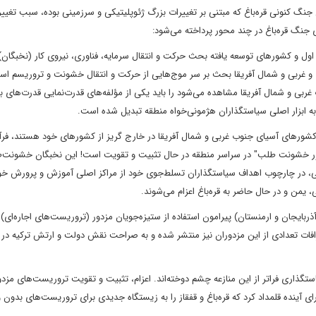
جنگ کنونی قره‌باغ که مبتنی بر تغییرات بزرگ ژئوپلیتیکی و سرزمینی بوده، سبب تغییر 
 جنگ قره‌باغ در چند محور پرداخته می‌شود:
 اول و کشورهای توسعه یافته بحث حرکت و انتقال سرمایه، فناوری، نیروی کار (نخبگان
ب و غربی و شمال آفریقا بحث بر سر موج‌هایی از حرکت و انتقال خشونت و تروریسم اس
ربی و شمال آفریقا مشاهده می‌شود را باید یکی از مؤلفه‌های قدرت‌نمایی قدرت‌های ب
ه به ابزار اصلی سیاستگذاران هژمونی‌خواه منطقه تبدیل شده است.
. کشورهای آسیای جنوب غربی و شمال آفریقا در خارج گریز از کشورهای خود هستند، فرآ
ور خشونت طلب" در سراسر منطقه در حال تثبیت و تقویت است! این نخبگان خشونت‌ط
ی، در چارچوب اهداف سیاستگذاران تسلط‌جوی خود از مراکز اصلی آموزش و پرورش خو
، یمن و در حال حاضر به قره‌باغ اعزام می‌شوند.
بایجان و ارمنستان) پیرامون استفاده از ستیزه‌جویان مزدور (تروریست‌های اجاره‌ای) 
عترافات تعدادی از این مزدوران نیز منتشر شده و به صراحت نقش دولت و ارتش ترکیه در
یاستگذاری فراتر از این منازعه چشم دوخته‌اند. اعزام، تثبیت و تقویت تروریست‌های مزدو
ای آینده قلمداد کرد که قره‌باغ و قفقاز را به زیستگاه جدیدی برای تروریست‌های بدون