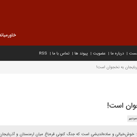
خاورمیانه
خست
درباره ما
عضویت
پیوند ها
تماس با ما
RSS
بایجان به نخجوان است!
وان است!
ردبیر
د: خوش‌خیالی و ساده‌اندیشی است که جنگ کنونی قره‌باغ میان ارمنستان و آذربایجان