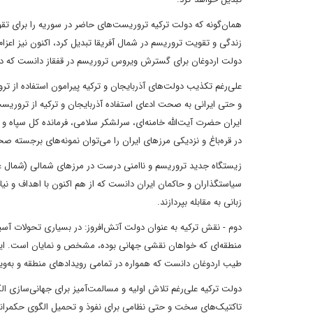
همان‌گونه که دولت ترکیه تروریست‌های حاضر در سوریه را برای تقوی
زندگی و تقویت تروریسم در شمال آفریقا تبدیل کرد، اکنون نیز اعز
دولت اردوغان برای گسترش ویروس تروریسم در قفقاز دانست که در چارچوب اهداف و ن
علی‌رغم تکذیب دولت‌های آذربایجان و ترکیه پیرامون استفاده از تر
و حتی ایرانی به صحت ادعای استفاده آذربایجان و ترکیه از ترور
ایران حضرت آیت‌الله خامنه‌ای، سرلشکر سلامی، فرمانده کل سپاه 
در قره‌باغ و نزدیکی مرزهای ایران را می‌توان نمونه‌های برجسته 
زیستگاه جدید تروریسم و ناامنی درست در مرزهای شمالی (شمال غر
سیاستگذاران و حاکمان ایران دانست که از هم اکنون با اهداف و ن
زبانی به مقابله بپردازند.
دوم - نقش ترکیه به عنوان دولت آتش‌افروز: در بسیاری تحولات آ
منطقه‌ای که خواهان نقشی جهانی بوده، مشخص و نمایان است. این 
طیب اردوغان دانست که همواره در تمامی رویدادهای منطقه و به‌وی
دولت ترکیه علی‌رغم تلاش اولیه و مسالمت‌آمیز برای جهانی‌سازی الگ
تاکتیک‌های سخت و حتی نظامی برای نفوذ و تحمیل الگوی حکمرانی