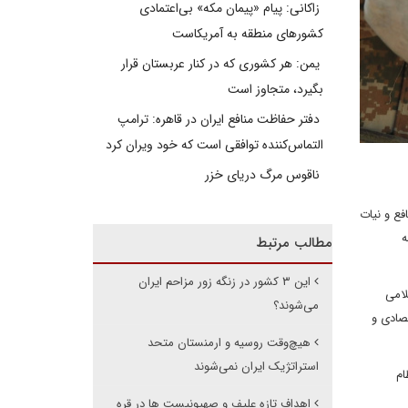
زاکانی: پیام «پیمان مکه» بی‌اعتمادی
کشورهای منطقه به آمریکاست
یمن: هر کشوری که در کنار عربستان قرار
بگیرد، متجاوز است
دفتر حفاظت منافع ایران در قاهره: ترامپ
التماس‌کننده توافقی است که خود ویران کرد
ناقوس مرگ دریای خزر
فع و نیات
ه
مطالب مرتبط
این ۳ کشور در زنگه زور مزاحم ایران
لامی
می‌شوند؟
صادی و
هیچ‌وقت روسیه و ارمنستان متحد
استراتژیک ایران نمی‌شوند
ام
اهداف تازه علیف و صهیونیست ها در قره