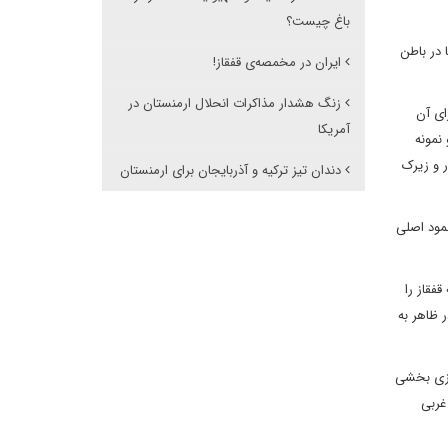
باغ چیست؟
 در باطن
ایران در مخمصەی قفقاز!
زنگ هشدار مذاکرات انحلال ارمنستان در
ای آن
آمریکا
نمونه
 و زیرک
دندان تیز ترکیه و آذربایجان برای ارمنستان
مود اصلی
فقاز را
 ظاهر به
سازی بخشی
غربی