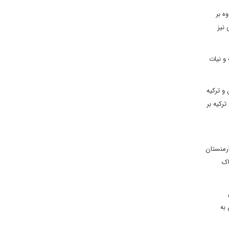
ه بر
نیز
و نیات
و ترکیه
ترکیه بر
ارمنستان
اک
ی
 به