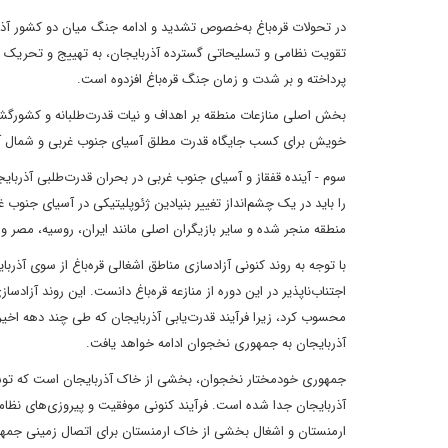
در تحولات قره‌باغ به‌خصوص تشدید و ادامه جنگ میان دو کشور آذرب
تقویت نظامی و تسلیحاتی گسترده آذربایجان، به تهییج و تحریک س
پرداخته و بر شدت و زمان جنگ قره‌باغ افزدوه است.
بخش اصلی منازعات منطقه بر اهداف و نیات قدرت‌طلبانه و کشورگش
خویش برای کسب جایگاه قدرت مطلق آسیای جنوب غربی و شمال آفریقا،
سوم - آینده قفقاز و آسیای جنوب غربی در بحران قدرت‌طلبی آذربا
را باید در یک چشم‌انداز تغییر بنیادین ژئوپلیتیکی در آسیای جنوب غ
منطقه منجر شده و سایر بازیگران اصلی مانند ایران، روسیه، مصر و
با توجه به روند کنونی آزادسازی مناطق اشغالی قره‌باغ از سوی آذربا
اجتناب‌ناپذیر در این دوره از منازعه قره‌باغ دانست. این روند آزادسا
محسوب کرد، زیرا فرآیند قدرت‌یابی آذربایجان که طی چند دهه اخ
آذربایجان به جمهوری نخجوان ادامه خواهد یافت.
آذربایجان جدا شده است. فرآیند کنونی موفقیت و پیروزی‌های نظامی 
ارمنستان و اشغال بخشی از خاک ارمنستان برای اتصال زمینی جم