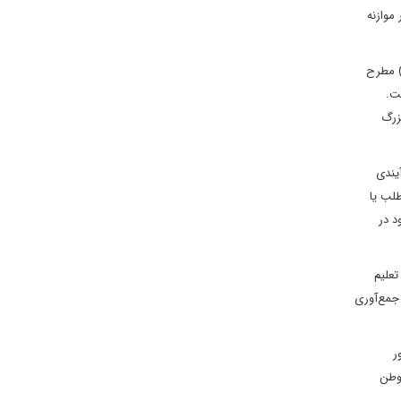
موازنه
) مطرح
ت.
زرگ
یندی
لب یا
د در
تعلیم
 جمع‌آوری
ر
 وطن