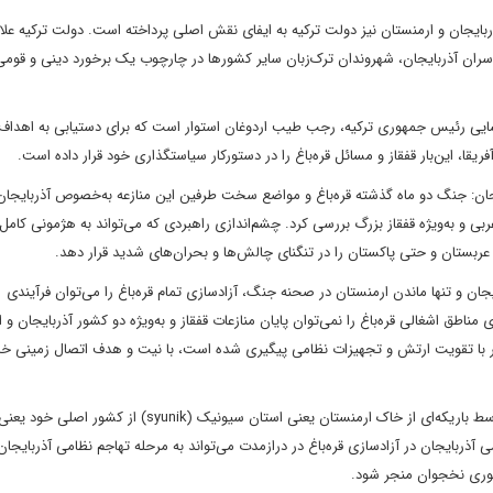
ایجان و ارمنستان نیز دولت ترکیه به ایفای نقش اصلی پرداخته است. دولت ترکیه علاو
ران آذربایجان، شهروندان ترک‌زبان سایر کشورها در چارچوب یک برخورد دینی و قومی 
ایی رئیس جمهوری ترکیه، رجب طیب اردوغان استوار است که برای دستیابی به اهداف 
 این‌بار قفقاز و مسائل قره‌باغ را در دستورکار سیاستگذاری خود قرار داده است.
یجان: جنگ دو ماه گذشته قره‌باغ و مواضع سخت طرفین این منازعه به‌خصوص آذربایجان 
ربی و به‌ویژه قفقاز بزرگ بررسی کرد. چشم‌اندازی راهبردی که می‌تواند به هژمونی کامل 
 عربستان و حتی پاکستان را در تنگنای چالش‌ها و بحران‌های شدید قرار دهد.
یجان و تنها ماندن ارمنستان در صحنه جنگ، آزادسازی تمام قره‌باغ را می‌توان فرآیندی
زی مناطق اشغالی قره‌باغ را نمی‌توان پایان منازعات قفقاز و به‌ویژه دو کشور آذربایجان و 
یر با تقویت ارتش و تجهیزات نظامی پیگیری شده است، با نیت و هدف اتصال زمینی خ
جمهوری خودمختار نخجوان، بخشی از خاک آذربایجان است که توسط باریکه‌ای از خاک ارمنستان یعنی استان سیونیک (syunik) از کشور اصلی خود یعن
آذربایجان در آزادسازی قره‌باغ در درازمدت می‌تواند به مرحله تهاجم نظامی آذربایجان
هوری نخجوان منجر شود.