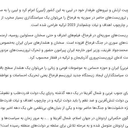
ت ارتش و نیروهای طرفدار خود در لیبی به این کشور (لیبی) اعزام کرد و لیبی را به م
ام تروریست‌های حاضر در سوریه به قره‌باغ را می‌توان یک سیاستگذاری بسیار مخرب از
یات چشم‌انداز 2023 ترکیه طراحی شده است.
وریست‌های سوریه‌ای در قره‌باغ، فیلم‌های اعتراف و حتی سخنان مسئولین روسیه، ارمنست
یست‌های سوری در جنگ قره‌باغ افزوده است. سخنان و هشدارهای سران ایران به‌خصوص 
و محمدجواد ظریف، وزیر امور خارجه ایران پیرامون حضور و تحرک تروریست‌های مزدور 
صحت ادعای تروریست‌پروری آذربایجان و ترکیه در قفقاز محسوب کرد.
بی) ایران و حوزه حساس به موضوعات قومی و زبانی را می‌توان یک هشدار سطح بالا 
یات سیاستگذاران ایجاد زیستگاه جدید تروریسم قره‌باغ یعنی تحریک احساسات و عواط
سیای جنوب غربی و شمال آفریقا در یک دهه گذشته ردپای یک دولت قدرت‌طلب و نظم‌ش
دولت تنش‌آفرین و ضد نظم را باید دولت ترکیه و در چارچوب اهداف و نیات قدرت‌طل
ژه خشونت‌ها و جنگ‌ها حاضر بوده و یکی از بنیان‌های بی‌نظمی طی یک دهه اخیر بود
وی حکمرانی اردوغان در جهان اسلام، شمال آفریقا و ...، به مرور زمان به سیاست‌ها و
 اردوغان متوسل شده و به مرحله تلاش برای سلطه بر دولت‌های منطقه رسیده است!