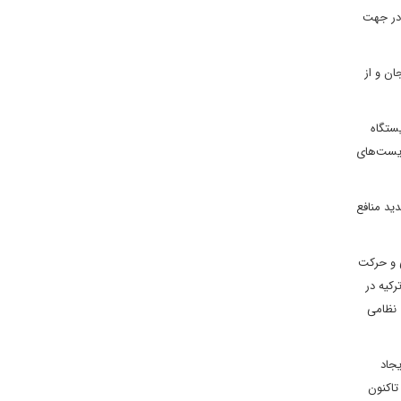
 در جهت
ان و از
ستگاه
ریست‌های
ید منافع
ی و حرکت
کیه در
 نظامی
یجاد
تاکنون