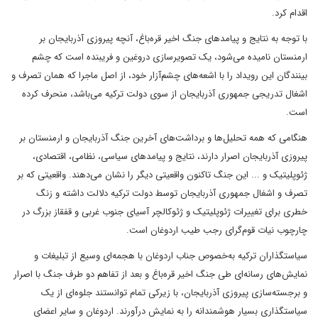
اقدام کرد.
با توجه به نتایج و پیامدهای جنگ اخیر قره‌باغ، آنچه پیروزی آذربایجان بر
ارمنستان نامیده می‌شود، یک تصویرسازی دروغین و فریبنده است که چشم
بینندگان این رویداد را با اشعه‌های چشم‌آزار خود، از اصل ماجرا که همان تصرف و
اشغال تدریجی جمهوری آذربایجان از سوی دولت ترکیه می‌باشد، منحرف کرده
است.
هنگامی که همه تحلیل‌ها و برداشت‌های آخرین جنگ آذربایجان و ارمنستان بر
پیروزی آذربایجان اصرار دارند، نتایج و پیامدهای سیاسی، نظامی، اقتصادی،
ژئوپلیتیک و ... این جنگ تاکنون واقعیتی دیگر را نشان می‌دهند. واقعیتی که بر
تصرف و اشغال جمهوری آذربایجان توسط دولت ترکیه دلالت داشته و زنگ
خطری برای تغییرات ژئوپلیتیک و ژئوکالچر آسیای جنوب غربی و قفقاز بزرگ در
چارچوب نیات قوم‌گرای رجب طیب اردوغان است.
سیاستگذاران ترکیه به‌خصوص جناب اردوغان با هجمه‌ای وسیع از تبلیغات و
نمایش‌های رسانه‌ای طی جنگ اخیر قره‌باغ و بعد از تفاهم دو طرف جنگ با اصرار
و برجسته‌سازی پیروزی آذربایجان، با زیرکی تمام توانستند جلوه‌ای از یک
سیاستگذاری بسیار هوشمندانه را به نمایش درآورند. اردوغان و سایر اعضای