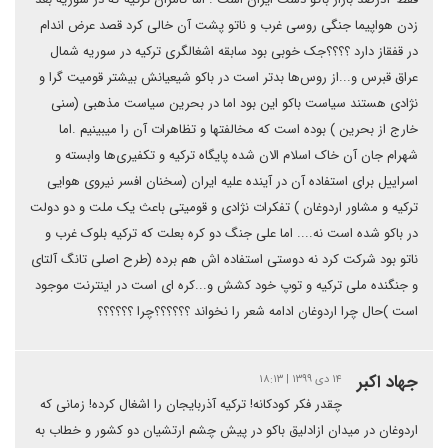
زدن هواپیما جنگی روسی غرب و ناتو پشت آن خالی کرد قصد عرض اندام
در قفقاز دارد ؟؟؟؟جک خوبی بود سابقه اشغالگری ترکیه در سوریه شمال
عراق قبرس و...از روس‌ها بدتر است در باکو شیعیانش بیشتر قومیت گرا و
نژادی هستند سیاست باکو این بود اما در بحرین سیاست مذهبی (سنی
خارج از بحرین ) بوده است که مخالفتها و تظاهرات آن را میبینیم .اما
شهرام جان آن خاک اسلام الان شده پایگاه ترکیه و تکفیری‌ها وابسته و
اسراییل برای استفاده آن در آینده علیه ایران (سخنان افسر نیروی هوایی
ترکیه و مشاور اردوغان ) تفکرات نژادی و قومیتی باعث یک ملت و دو دولت
در باکو شده است نه.... اما علی جنگ دو کره بعلت که ترکیه بلوک غرب و
ناتو بود شرکت کرد نه دوستی استفاده اش هم برده (طرح اصلی تانگ آلتای
و جنگنده ملی ترکیه و توپ خود کشش و...کره ای است در اینترنت موجود
است )حال چرا اردوغان ادامه شعر را نخواند ؟؟؟؟؟؟چرا ؟؟؟؟؟؟
جهاد اکبر
۱۴ دی ۱۳۹۹ | ۱۸:۱۳
چقدر فکر کودکانه! ترکیه آذربایجان را اشغال کرده! زمانی که
اردوغان در میدان ازادلیق باکو در پیش چشم ارتشیان دو کشور و خطاب به