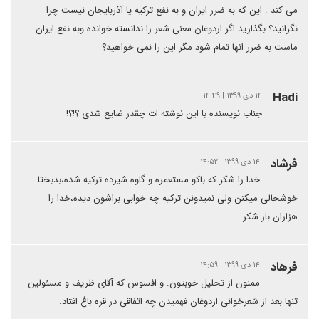
می کند . این که به ضرر ایران و به نفع ترکیه یا آذربایجان نیست چرا
نگرانید؟ بگذارید اگر اردوغان معنی شعر را ندانسته خوانده وبه نفع ایران
ماست به ضرر انها تمام شود مگر این را نمی خواهید؟
Hadi
۱۴ دی ۱۳۹۹ | ۱۴:۴۹
جناب نویسنده با این نوشته ات چقدر ضایع شدی ؟!؟!
فرشاد
۱۴ دی ۱۳۹۹ | ۱۴:۵۲
خدا را شکر که باکو مستعمره و گاوه شیرده ترکیه شده،بدبختا
خوشحالی میکنن ولی نمیدونن ترکیه چه خوابی براشون دیده،خدا را
هزاران بار شکر
فرهاد
۱۴ دی ۱۳۹۹ | ۱۴:۵۹
ممنون از تحلیل خوبتون. و افسوس که آقای ظریف و مسئولین
تنها بعد از شعرخوانی اردوغان فهمیدن چه اتفاقی در قره باغ افتاد.