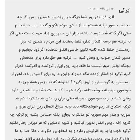
ایرانی
۱۴ دی ۱۳۹۹ | ۱۴:۱۶
اقای ذوالقدر پور شما دیگه خیلی بدبین هستین ، من اگر چه
مخالف حضور ترکیه هستم اما از شادی مردم باکو و گنجه و ... خوشحالم
حتی اگر گفته شما درست باشه، بازار این جمهوری زیاد مهم نیست حتی اگر
به ترکیه هم برسه اشکال نداره فقط بخندند این مردم ، همین که مرز
ارمنستان حفظ شده کافیه تغییر خاصی اتفاق نیافتاده اگر زود بجنبیم و
مسیر شمال جنوب رو وصل کنیم .... ترکیه هم حق داره برای منافعش
بجنگه اونش مهم نیست ما فقط باید روی ایران ثروتمند و قدرتمند تمرکز
کنیم ترکیه تو قفقاز اومده مگه میتونه جلوی ما رو برای کشیدن خط اهن از
ارمنستان به گرجستان و اروپا بگیره ؟ معلومه که نه ، پس همه چیز به
خودمون مربوطه خوشبختانه، ترکیه هر جا که هست باشه چه اهمیتی داره
وقتی همه چیز به خودمون مربوطه حتی برای رسیدن به مدیترانه هم به
ترکیه احتیاج نداریم خوشبختانه باید بریم سراغ اتصال ریل ایران عراق و
سوریه و بندر مهم سوریه تو مدیترانه بجای اینکه حساس بشیم رو ترکیه چه
کاریه اخه ، پس انقدر بدبین نباشیم و شبیه ادمیایی که غر میزنن رفتار نکنیم
ترکیه خوب یا بد یه ظرفیتایی داره و یه ضعفهایی مثل ما ، حالا خدا به ما
لطف کرده ثروت بهمون بخشیده شکرش رو باید بجا بیاریم و قطعا نسبت