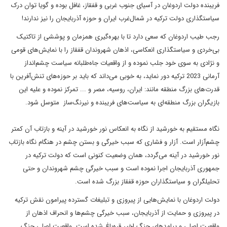
فریبنده دولت اردوغان در آسیای جنوب غربی و قفقاز، غافل بوده و گویا توان درک
سیاستگذاری دولت ترکیه در شمال‌غرب ایران و حوزه آذربایجان را نیز ندارند!
رجب طیب اردوغان که سعی دارد تا با بهره‌گیری همزمان و پوششی از تاکتیک
بی‌خردی و سیاستگذاری انعکاسی، اذهان شهروندان قفقاز را با نمایش‌های قومی
و نژادی به سوی خود جلب نموده و از واقعیات جاه‌طلبانه سیاست چشم‌انداز
آرمانی 2023 ترکیه دور نماید، به خوبی می‌داند که باید بر حوزه‌های تنش‌آفرین با
قدرت‌های بزرگ منطقه مانند: ایران، روسیه، مصر و ... تمرکز نموده و علیه این
بازیگران بزرگ منطقه‌ای به سیاست‌های فریبنده و نیرنگ‌ساز متوسل شود.
نگاه مستقیم به خورشید از نگاه به انعکاس نور خورشید در آینه و بازتاب آن کمتر
چشم‌آزار است. آزار و فشاری که سبب خیرگی و بستن چشم در هنگام نگاه بازتاب
نور خورشید در آینه می‌گردد، همان وضعیت کنونی است که دولت ترکیه در
جمهوری آذربایجان اجرا نموده است و سبب خیرگی چشم شهروندان و حتی
تحلیلگران و سیاستگذاران حوزه قفقاز بزرگ شده است.
دولت اردوغان با نمایش‌هایی از پیروزی و تبلیغات گسترده پیرامون نقش ترکیه
در پیروزی و حمایت از آذربایجان، سبب خیرگی چشم‌ها و انحراف اذهان از
واقعیت اصلی و پیامدهای جنگ اخیر قره‌باغ شده است. واقعیت اصلی جنگ