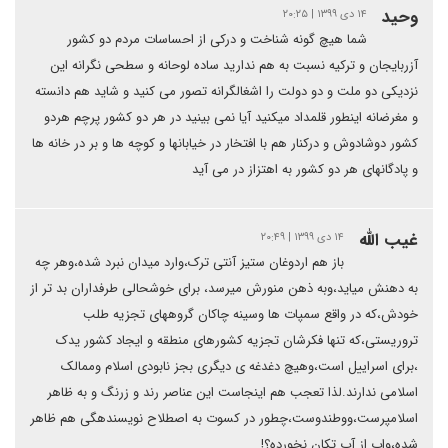
وحید
۱۴ دی ۱۳۹۹ | ۲۰:۲۵
شما هیچ گونه شناخت و درکی از احساسات مردم دو کشور
آزربایجان و ترکیه نسبت به هم ندارید ساده لوحانه و سطحی نگرانه این
نزدیکی دو ملت و دو دولت را اشغالگرانه تصور می کنید و شاید هم دانسته
و مغرضانه اینطور قلمداد میکنید آیا نمی بینید در هر دو کشور پرچم هردو
کشور دوشادوش و درکنار هم با افتخار در خیابانها و کوچه ها و بر در خانه ها
و پادگانهای هر دو کشور به اهتزاز در می آید
غیب الله
۱۴ دی ۱۳۹۹ | ۲۰:۴۹
باز هم اردوغان ستیز آنتی ترک،وارد میدان نبرد شده،وهر چه
به دهنش میاید،وبه ذهن منورش میرسد، برای خوشحالی طرفداران بد تر از
خودش،که در واقع سمپات ها وسینه چاکان گروههای تجزیه طلب
تروریستی،که تنها فکرشان تجزیه کشورهای منطقه و ایجاد کشور یدک
،برای اسراییل است،وهیچ دغدغه ی دیگری بجز نابودی اسلام وممالک
اسلامی ندارند.لذا تعجب هم اینجاست این عناصر رند و زرنگ و به ظاهر
اسلامپرست،ووطندوست،چطور در کسوت به اصطلاح نویسندهگی هم ظاهر
شده،واب از آب تکان نخورده؟!