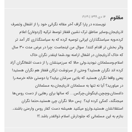
مظلوم
۱۴ دی ۱۳۹۹ | ۱۹:۲۹
نویسنده در پارا گراف آخر مقاله نگرانی خود را از اشغال وتصرف
اذربایجان،وسایر مناطق ترک نشین قفقاز توسط ترکیه (اردوغان) اعلام
کرده،وبه سیاستگذاران ایرانی توصیه کرده که به سیاستگذاری کار آمد تر
واثر بخش تر اقدام کنند!. سوال من اینجاست :چرا در عرض مدت ۳۰ سال
که خاک آذربایجان در اشغال ارامنه بود،شما اینقدر نگران خاک
اسلام،ومسلمانان نبودید،ولی حالا که سرزمینشان را از دست اشغالگران آزاد
کرده اند نگران هستید؟ وحتی از سرنوشت ترکان قفقاز هم نگران هستید!
یعنی واقعا نگران هستید که بلایی سرشان بیاید؟ یا دوستی خاله خرسه،را
در میاورید؟ آیا نه تنها به مسلمانان اذربایجان،به مسلمانان
داغستان،وچچن،اینگوش،چرکس... که سالها برای رهایی از دست روس‌ها
میجنگند، کمکی کرده اید؟. پس حالا نگران چی هستید،حتما نگران
استقلالشان هستید،وارزو میکنید همیشه دست کفار روس وارمنی باشند،.
بنازم به این مسلمانی که جلودارش اسلام ذوالقدر باشد.؟!