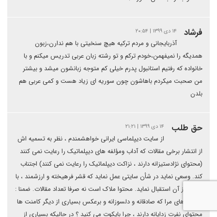
فرشاد
۱۴ دی ۱۳۹۹ | ۲۰:۵۴
آذربایجانی و مردم ترکیه هیچ سنخیتی با هم ندارن،زبون
همدیگه را نمیفهمن،خودم ترکم و تو رشته زبان عربی تدریس میکنم و با
خانواده که رفتیم استانبول پدرم خیلی کم متوجه زبانشون میشد و بیشتر
من صحبت میکردم باهاشون چون سوریه ای زیاد هست و کمی عربی هم
بلدن
حق طلب
۱۴ دی ۱۳۹۹ | ۲۱:۲۱
از سایت دیپلماسی ایرانی خواهشمندم ، نظر به تسمیه اش
از انتشار برخی مقالات که آداب ومؤلفه های دیپلماتیک را رعایت نمی کنند
(محتوای نژادستیزانه دارند ، نزاکت دیپلماتیک را رعایت نمی کنند) اجتناب
کند. وسعی نماید در شأن سایتی عمل نماید که قشر فرهیخته و ارزشمند ، با
احترام از آن استقبال نماید. محتوا ملاک است نه صرفا تعداد مقالات. ضمنا :
کامنت های مرا که صادقانه و دلسوزانه و برعکس بسیاری از دیگر کامنت ها
محتوای نفرت زدایانه دارند ، چرا بایکوت می کنید ؟ در حالیکه بسیاری از