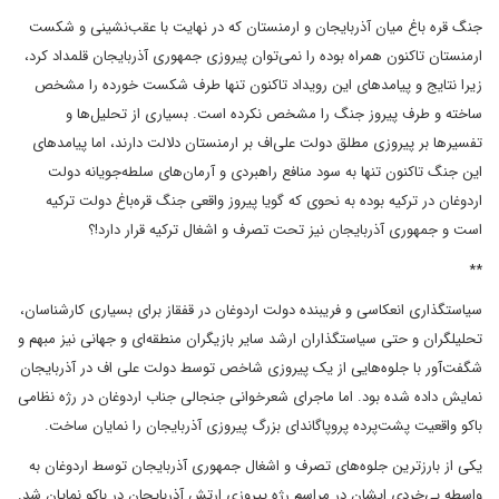
جنگ قره باغ میان آذربایجان و ارمنستان که در نهایت با عقب‌نشینی و شکست
ارمنستان تاکنون همراه بوده را نمی‌توان پیروزی جمهوری آذربایجان قلمداد کرد،
زیرا نتایج و پیامدهای این رویداد تاکنون تنها طرف شکست خورده را مشخص
ساخته و طرف پیروز جنگ را مشخص نکرده است. بسیاری از تحلیل‌ها و
تفسیرها بر پیروزی مطلق دولت علی‌اف بر ارمنستان دلالت دارند، اما پیامدهای
این جنگ تاکنون تنها به سود منافع راهبردی و آرمان‌های سلطه‌جویانه دولت
اردوغان در ترکیه بوده به نحوی که گویا پیروز واقعی جنگ قره‌باغ دولت ترکیه
است و جمهوری آذربایجان نیز تحت تصرف و اشغال ترکیه قرار دارد!؟
**
سیاستگذاری انعکاسی و فریبنده دولت اردوغان در قفقاز برای بسیاری کارشناسان،
تحلیلگران و حتی سیاستگذاران ارشد سایر بازیگران منطقه‌ای و جهانی نیز مبهم و
شگفت‌آور با جلوه‌هایی از یک پیروزی شاخص توسط دولت علی اف در آذربایجان
نمایش داده شده بود. اما ماجرای شعرخوانی جنجالی جناب اردوغان در رژه نظامی
باکو واقعیت پشت‌پرده پروپاگاندای بزرگ پیروزی آذربایجان را نمایان ساخت.
یکی از بارزترین جلوه‌های تصرف و اشغال جمهوری آذربایجان توسط اردوغان به
واسطه بی‌خردی ایشان در مراسم رژه پیروزی ارتش آذربایجان در باکو نمایان شد.