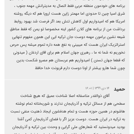
برنامه های خودمون منطقه عربی فقط اتصال به مدیترانش مهمه جنوب ،
شرق اسیا چین تا حدودی اما مهمتر زاپن هست اروپا هم که دیگه روشنه
امریکا هم که امیدواریم اول کاهش تنش بعد اگر فرصت شد بهبود روابط
برداشت من از برنامه های کلان کشور اینه مخصوصا تو یمن که فقط مناطق
شیعه نشین برامون مهمه دوست جان ترکیه ایی این همون مفهوم تنهایی
استراتزیک ایران هست که میبینی به نفع همه داره تموم میشه پس حرص
نخوریم نه شما نه ما ، رهبری جهان اسلام هم برای اقای اردغان ( میدونی
که قطعا جهان تسنن ) امیدواریم هم عربستان هم مصرو شکست بدین
چون شما هارو بیشتر از اونا دوست دارم قربونت خدا حافظ
حمید
۱۴ دی ۱۳۹۹ | ۱۶:۰۱
آقای ذوالقدر متاسفانه اصلا شناخت عمیق که هیچ شناخت
سطحی هم از مسائل ترکیه و آذربایجان ندارند و شوربختانه تمام نوشته
هاشونم در همین حوزه هست و تمام هدفشون ایجاد ذهنیت منفی نسبت
به ترکیه در ایران هست. دوست عزیز اگر با فضای آذربایجان کمی آشنا
بودید میدونستید که شعارهای ملی گرایی و وحدت بین ترکیه و آذربایجان