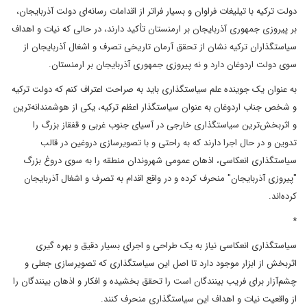
دولت ترکیه با تیلیغات فراوان و بسیار فراتر از اقدامات رسانه‌ای دولت آذربایجان،
بر پیروزی جمهوری آذربایجان بر ارمنستان تأکید دارند، در حالی که نیات و اهداف
سیاستگذاران ترکیه نشان از تحقق آرمان تاریخی تصرف و اشغال آذربایجان از
سوی دولت اردوغان دارد و نه پیروزی جمهوری آذربایجان بر ارمنستان.
به عنوان یک جوینده علم سیاستگذاری باید به صراحت اعتراف کنم که دولت ترکیه
و شخص جناب اردوغان به عنوان سیاستگذار اعظم ترکیه، یکی از هوشمندانه‌ترین
و اثربخش‌ترین سیاستگذاری خارجی در آسیای جنوب غربی و قفقاز بزرگ را
تدوین و در حال اجرا دارند که به راحتی و با تصویرسازی دروغین در قالب
سیاستگذاری انعکاسی، اذهان عمومی شهروندان منطقه را به سوی دروغ بزرگ
"پیروزی آذربایجان" منحرف کرده و در واقع اقدام به تصرف و اشغال آذربایجان
کرده‌اند.
*
سیاستگذاری انعکاسی نیاز به یک طراحی و اجرای بسیار دقیق و بهره گیری
اثربخش از ابزار موجود دارد تا اصل این سیاستگذاری که تصویرسازی جعلی و
چشم‌آزار برای فریب بینندگان است را تحقق بخشیده و افکار و اذهان بینندگان را
از واقعیت نیات و اهداف این سیاستگذاری منحرف کنند.