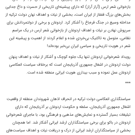
بازخوانی شعر ارس (آراز آراز) که دارای پیشینه‌ای تاریخی از حسرت و داغ جدایی
بخش‌های بزرگ قفقاز از ایران است، بخشی از نیات و اهداف نهان دولت ترکیه از
مداخله وسیع در جنگ قره‌باغ را آشکار کرد. اردوغان و برخی از دولتمردانش برای
سرپوش نهادن بر نیات و اهداف اردوغان از بازخوانی شعر ارس در یک مراسم
نظامی، متوسل به تاکتیک بی‌خردی شده و اعلام کردند از اهمیت و پیشینه این
شعر در هویت تاریخی و سیاسی ایران بی‌خبر بوده‌اند!
رویداد شعرخوانی اردوغان تنها یک جلوه کوچک و آشکار از نیات و اهداف پنهان
دولت اردوغان در اشغال جمهوری آذربایجان است که برخلاف سیاست انعکاسی
اردوغان عمل نموده و سبب بیداری هویت ایرانی منطقه شده است.
***
سیاستگذاری انعکاسی دولت ترکیه در انحراف اذهان شهروندان منطقه از واقعیت
اشغال جمهوری آذربایجان، سلطه و حکومت اردوغان بر آذربایجان که دارای
تبلیغات بسیار گسترده و نمایش‌های مذهبی و فرهنگی بود، با ماجرای شعرخوانی
اردوغان در باکو برای برخی سیاستگذاران ارشد ایرانی آشکار شد. اما همچنان
بخشی از سیاستگذاران ارشد ایرانی از درک و دریافت نیات و اهداف سیاست‌های