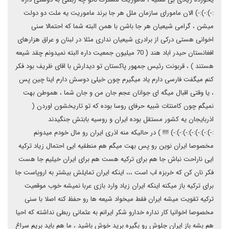
:-):-):-) الان مامورای سازمان ملل هر جا برند ماموریت یه ملت دو دولت
میشن ، گرامی شیعیان هر جا باشن با همن البته شما که احتمالا سنی
اخوانی هستی درکی از برادری شیعیان نداری مثلا در لبنان و عراق هزارهای
افغانستان حیدر اباد هند ( 70 میلیون جمعیت داره البته نمیدونم چقد شیعه
هستند ) ، قربونت رئیس جمهور پاکستان تو دیدارش با اقای ظریف بود فکر
کنم میگفت فارسی دارم یاد میگیرم چون خیلی دوسش دارم اینا چین پس
، یا وقتی اقبال میگه ای جوانان عجم جان من و جان شما ، هموطن بهت
نمیگم چون کامنتات شبیه حرفای روسا بوده که تو تاریخشون اوردن (
اذربایجان یه کشور مستقل بوده ایران و روسیه بابتش جنگیدند
:-):-):-):-):-):-):-) !!!! ) در حالیکه منه اذری ایران رو مال خودم میدونم
مخصوصا ایران نوین رو پس بهت میگم هم منطقیه ایی احتمال زیاد ترکیه
ایی ناراحت نباش جا هم برای ترکیه هست هم برای ایران خیلیم جا هست
فکر نان کن که خربزه اب است ،،، اینکه ایران تمایلش بیشتر به اروپاست جا
برای ترکیه باز میکنه اینکه ایران زیاد وارد بازی عربا نمیشه خوب موقعیت
ترکیه تقویت میشه ایران فقط میخواد شیعه ها رو حفظ کنه اصلا با سنی
مخصوصا اخوانیا کار نداره خدارو شکر ایرانم به عثمانی ربطی نداشته که احیا
هم بشه باز ایران جلوش رو بگیره برید خوش باشید ، ما هم باید بریم سراغ