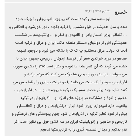
خسرو
۱۴ دی ۱۳۹۹ | ۱۳:۴۲
نویسنده سعی کرده است که پیروزی آذربایجان را چرک جلوه
دهد و مثل همیشه بر طبل دشمنی با ترکیه بکوبد ، نور خورشید و انعکاس و
... کلماتی برای استتار یاس و ناامیدی و تنفر و ... پانکردیسم در شکست
همیشگی اش از دولتهای مستقر منطقه مانند ایران و عراق و ترکیه است
آنجا که دولت عراق مستقیم پ ک ک را نشانه می گیرد و باوجود اینهمه
هیاهو در مورد خواندن شعر آراز توسط اردوغان ، رییس جمهور ایران با
خنده می گوید که آن شعر علیه ما نبوده و بشار اسد ypg را دشمن سوریه
می خواند ، ذوالقدر پور و برخی ها درک نمی کنند که مردم ترکیه و
آذربایجان خود را یک ملت می دانند با دو دولت ، و این را واقعا حس می
کنند شاید چند برابر حضور سمبلیک ترکیه و پرچمش و ... در آذربایجان ،
حضور و نفوذ و مشارکت در پروژه های انرژی و ...آذربایجان در ترکیه
واقعیت دارد امیدوارم روزی نفوذ ایران درآذربایجان و عراق و افغانستان
بیش از نفوذ فعلی ترکیه در آذربایجان شود چون پیوستگی های فرهنگی و
تاریخی و مذهبی و ژئوپلیتیک ایران در سه کشور فوق بی نظیر است اگر
قدر بدانیم و میدان تصمیم گیری را به نژادپرستها ندهیم