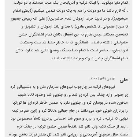
تمام دنیا میگوید ،با اینکه ترکیه و آذربایجان یک ملت هستند با دو دولت
،اگه لازم باشد ما دو دولت را هم به یک دولت تبدیل میکنیم ((یعنی ادغام
میشویم))، و در تایید حرف اردوغان تمام حاضرین(از علی اف رییس جمهور
تا سرباز معمولی، تا شخص عادی) با صدای بلند اردوغان را تشویق و
تحسین میکنند،،،پس بنازم به این اشغال ،کاش تمام اشغالگران چنین
مقبولیتی داشته باشند،. اشغالگری که به خاطر حفظ تمامیت وحیثیت
اذربایجان،...حاضر است با تمام دنیا بجنگد، وهیچ ابایی هم ندارد، کاش
تمام اشغالگران چنین غیرت وعرضه داشته باشند،.
علی
۱۴ دی ۱۳۹۹ | ۱۸:۲۷
نیروهای ترکیه در چارچوب نیروهای سازمان ملل و به پشتیبانی کره
ی جنوبی وارد جنگ بین کره ی شمالی و جنوبی شد وحدود 500 شهید
مدفون شده در بوسان کره ی جنوبی دارد به همین خاطر کره ای ها تورکها
را برادران خونی خود می دانند در جام جهانی 2002 کره و ژاپن هم در نیمه
نهایی که ترکیه ، کره را بررد و سوم شد احساس برادری کاملاٌ محسوس بود
. بعد از جنگ تکیه وارد ناتو شد .اتفاقاٌ همین حضور ترکیه در جنگ کره
باعث اقبال طرفهای آمریکایی و اروپایی ناتو شد. کل قفقاز تورک نشین بود ه