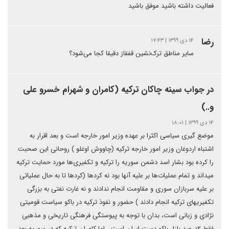
فعالیت داشته باشید موفق باشید
رضا
۱۴ دی ۱۳۹۹ | ۱۷:۴۳
سایر مناطق ترک‌نشین قفقاز دقیقا کجا می‌شود؟
در جواب سینه چاکان ترکیه (کامران و شهرام خسرو علی
و..)
۱۴ دی ۱۳۹۹ | ۱۸:۰۱
موضع گیری سیاسی اکثرا بر عهده وزیر امور خارجه است و بعد اقرار به
اشتباه اردوغان وزیر امور خارجه ترکیه (چاووش اوغلو ) روحانی این صحبت
را کرده بود بشار اسد دشمن سوریه را ترکیه و تکفیری‌ها مورد حمایت ترکیه
میداند و تمام عملیات‌ها بر علیه آنها بود نه کردها (کردها تا به حال عملیاتی
بر علیه سربازان سوری و مقاومت انجام ندادند و نه غارت نفتی به بزرگی
تکفیریهای ترکیه انجام دادند ) حضور و نفوذ ترکیه در باکو سیاست قومیتی
نژادی و زبانی است، بدان با توجه به پیوستگی فرهنگی تاریخی و مذهبی
فقط ۲درصد بازار باکو دست ایران است . اما کامران ترکیه که در سوریه بعد