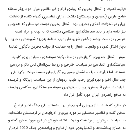
فرآیند تصرف و اشغال بحرین که روندی آرام و غیر نظامی میان دو بازیگر منطقه
خلیج فارس (بحرین و عربستان) داشت، دارای تفاسیری گمراه کننده از دخالت
ایران در تحولات انقلابی بحرین بود. اشغال بحرین توسط عربستان که همچنان
نیز ادامه دارد را باید سیاستگذاری انعکاسی دانست که به بهانه و ابزار شیعه
هراسی توانست چشم و ذهن شهروندان عرب منطقه به‌ویژه شهروندان بحرینی را
دچار اخلال نموده و واقعیت اشغال را به حمایت از دولت بحرین دگرگون نماید!
سوم - اشغال جمهوری آذربایجان توسط ترکیه: نمونه‌های بسیاری برای کاربرد
سیاستگذاری انعکاسی در سیاست خارجی و روابط بین‌الملل قابل ذکر و بررسی
هستند. اما فرآیند تصرف و اشغال جمهوری آذربایجان توسط دولت ترکیه طی
چند سال اخیر و بهره‌گیری رجب طیب اردوغان از این سیاست زیرکانه و فریبنده
را باید به عنوان اثربخش‌ترین و موفق‌ترین نمونه سیاستگذاری انعکاسی وابسته
به منافع راهبردی ایران مورد تأمل قرار داد.
در حالی که همه ما از پیروزی آذربایجان بر ارمنستان طی جنگ اخیر قره‌باغ
سخن گفته و تفاسیر مختلفی در مورد پیروزی آذربایجان بر ارمنستان داشته‌ایم،
به صراحت می‌توان از برداشت و درک اشتباه خویش در این مورد سخن گفته و
به اصلاح برداشت‌ها و تحلیل‌های خود از نتایج و پیامدهای جنگ 2020 قره‌باغ