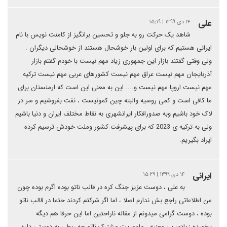
علی
۱۴ دی ۱۳۹۹ | ۱۵:۱۹
شاهد یک حرکت رو به جلو و تحسین برانگیز از کامنت نویس با نام
ایرانی هستیم که برای اولین بار خوشحال هستند از خوشحالی دیگران .
ولی وقتی گفتند بازار این جمهوری زیاد مهم نیست با خودم گفتم بازار
آذربایجان مهم نیست عراق مهم نیست کشورهای عربی مهم نیست ترکیه
مهم نیست اروپا مهم نیست و.... این به معنی این است که ارمنستان برای
ما کافی است و کمی روسیه والبته چین کمونیست ، نفت بفروشیم و سر در
لاک خود باشیم وبه صدورافکار ایرانشهری به نقاط مختلف ایران و دنیا باشیم
ولی به ترکیه ی 2023 که برای پیشرفت کشور وملت خودش ترسیم کرده
ایراد بگیریم.
ایرانی
۱۴ دی ۱۳۹۹ | ۱۵:۲۹
به علی ، دوست عزیز جنگ کره در قالب ناتو بوده اگرم بوده چون
من اطلاعاتی راجع بش ندارم اصلا ، اما اگر شرکتم کردند حتما در قالب ناتو
بوده ، دوست گرامی میدونم از مقاله ناراحتین اما این حرفا هم دیگه
یخورده زیادی بی معنیه ، ماموریت مشترک ناتو چه ربطی به دوستی داره