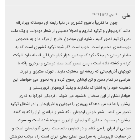
علی
۱۴ دی ۱۳۹۹ | ۱۴:۱۹
چون ما تقریباٌ باهیچ کشوری در دنیا رابطه ای دوستانه وبرادرانه
مانند آذربایجان و ترکیه نداریم و اصولاٌ ذهنیتی از شعار دودولت و یک ملت
نمی توانیم تصور کنیم ، شاید این موضوع خارج از درک ما و به خصوص
نویسنده ی محترم است .خوب است ذکر شود ترکیه کشوری است که به
خاطر دوستی در جنگ کره که چندین هزار کیلومتربا آن فاصله دارد شرکت
کرده و کشته داده است ، پس تصور کنید عمق دوستی و برادری راکه با
تورکهای آذربایجانی که ریشه ای مشترک دارند . تورک ستیزی و تورک
هراسی در تمام ذهن و تن ایشان رسوخ کرده و به نحوی می خواهند این
ذهنیت خود را به اشتراک بگذارند و یقیناٌ گروههای تروریستی و
هوادارانشان از این سخنان خشنود می شوند . نزدیکی تورکها به قدری
ایشان را عذاب می دهدکه پیروزی را دروغین و اذربایجان را در اشغال ترکیه
تصور می کنند . شعر خوانی اردوغان ، که شعر و ترانه ی آراز را که به گفته
ایشان در حسرت جدایی آذربایجان از ایران سروده شده است وحسرت
جدایی از ایران را می کشد و در تعارض باتمامیت ارضی آذربایجان است و
در حمایت ازپیوستن به سرزمین اصلی یعنی ایران است را ، مرتب نکوهش