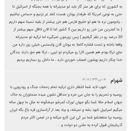
به کشوری که برای هر متر گاز باید تو مدیترانه با همه بجنگه از اسرائیل تا
حتی به نوعی امریکا که طرفدار یونان هست انقد غر نزنیم و حساس نباشیم
، یادومون نره ما هم تو خلیج فارس هم خزر بیشتر از بقیه نسبتا سهم داریم
( ما کمترین مرز خزر رو داریم بین 5 کشور اما تا الان لااقل سهم بیشتر از
20 درصد رو در نظر گرفتیم ) پس زورمون نمیگیره اما ترکیه تو مدیترانه
واقعا باخته و تحت فشاره کاملا به یونان الان وابستس خیلی زور داره من
جای ترکا بودم هم همین کارا رو میکردم تو لیبی ، ترکا هم حق دارند بندگان
خدا چکار داریم بهشون اعصاب خوردی داره ، ما داخل رو بسازیم بردیم
شهرام
۱۴ دی ۱۳۹۹ | ۱۴:۱۷
خوب لابد شما انتظار داری ترکیه تمام زحمات جنگ و رودرویی با
روسیه و تحریم را به جان می خره و حداقل نشون میده متجاوزان به خاک
جهان اسلام حالا شما بگو جهان تورک کمرشو میشکونه نه مثل ما چهل ساله
میگیم اسراییل نابود بشه و نمیشه، و بیاد بعد از آزادسازی قره باغ بگه ایران
روسیه بیا منفعتشو شما ببر کی این کارو میکنه و در ضمن اکثر مردم
آذربایجان قبول کرده یه ملتن دو دولت و ...