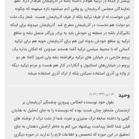
بیشتر از اینکه در ترکیه هوادار داشته باشه در آذربایجان طرفدار داره. نطق
نمایندگان مجلس آذربایجان رو وقتی آدم میشنوه تازه میفهمه که چگونه
این خواست نه از طرف ترکیه بلکه از طرف آذربایجان هست. شعار یک ملت
دو دولت هم نخست در آذربایجان مطرح شد. آذربایجان میدونه برای اینکه
تاثیرگذار باشه در منطقه ی خودش باید به برادر بزرگتر متصل بشه و منافع
ترکیه رو منافع خودش بدونه این هم برای آذربایجان خوبه هم برای ترکیه.
کسانی که با محیط سیاسی ترکیه آشنا هستند میدونن که امکان نداره یک
پرچم خارجی در خیابان های ترکیه برافراشته بشه ولی امروز کاملا هر دو
پرچم در خیابان‌های استانبول و آنکارا در کنار هم هست و مردم ترکیه دیگه
از واژه ی آذری استفاده نمیکنن بلکه از ترک آذری استفاده میشه.
وحید
۱۴ دی ۱۳۹۹ | ۱۷:۱۹
بقول خود نویسنده انعکاس پیروزی چشمگیر آزربایجان بر
ارمنستان متجاوز چنان شدید بوده که نویسنده را به جای تحلیل به هذیان
گویی وا داشته سابقه ترک ستیزی و نفرت شما از ملت ترک از نوشته های
قبلی شما کاملا پیداست پیشنهاد می کنم به خاطر آرامش ذهنتان به جای
تحقیق در این حوزه که تخصص و اطلاعات لازم را ندارید در حوزه دیگری