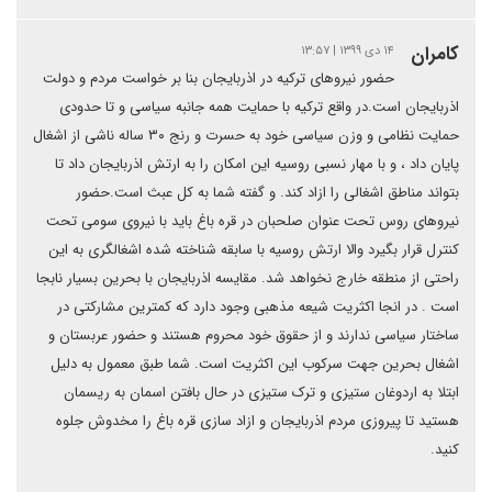
كامران
۱۴ دی ۱۳۹۹ | ۱۳:۵۷
حضور نیروهای ترکیه در اذربایجان بنا بر خواست مردم و دولت
اذربایجان است.در واقع ترکیه با حمایت همه جانبه سیاسی و تا حدودی
حمایت نظامی و وزن سیاسی خود به حسرت و رنج ۳۰ ساله ناشی از اشغال
پایان داد ، و با مهار نسبی روسیه این امکان را به ارتش اذربایجان داد تا
بتواند مناطق اشغالی را ازاد کند. و گفته شما به کل عبث است.حضور
نیروهای روس تحت عنوان صلحبان در قره باغ باید با نیروی سومی تحت
کنترل قرار بگیرد والا ارتش روسیه با سابقه شناخته شده اشغالگری به این
راحتی از منطقه خارج نخواهد شد. مقایسه اذربایجان با بحرین بسیار نابجا
است . در انجا اکثریت شیعه مذهبی وجود دارد که کمترین مشارکتی در
ساختار سیاسی ندارند و از حقوق خود محروم هستند و حضور عربستان و
اشغال بحرین جهت سرکوب این اکثریت است. شما طبق معمول به دلیل
ابتلا به اردوغان ستیزی و ترک ستیزی در حال بافتن اسمان به ریسمان
هستید تا پیروزی مردم اذربایجان و ازاد سازی قره باغ را مخدوش جلوه
کنید.