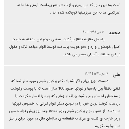
است وهمین طور که می بینیم و از نامش هم پیداست ارمنی ها مانند
اسرائیلی ها به این سرزمینها کوچانده شده اند .
محمد
۱۴ دی ۱۳۹۹ | ۱۹:۰۱
راه حل منازعه قفقاز بازگشت همه ی مردم این منطقه به هویت
اصیل خودشون و رد و دفع هویت برساخته توسط اقوام مهاجم ترک و مغول
در این منطقه و آسیای صغیر می باشد.
علی
۱۴ دی ۱۳۹۹ | ۱۹:۲۹
دوست عزیز ایرانی اگر اشتباه نکنم برادری شیعی مورد نظر شما که
گفتی دقیقاٌ بین پارسها و تورکها حدود 100 سال است که با پوست وگوشت
واستخوان احساس می شود چراکه از زمانی که پارسها افسار حکومت را
دردست گرفتند بودن خود را در نبودن دیگر اقوام ایرانی به خصوص تورکها
می دانند .از همین نوع برادری شیعی رای ممتنع چند روز پیش فواد حسین
وزیر خارجه ی شیعه ی عراق به قطعنامه ی سازمان ملل در مورد ایران را نیز
می توانیم بگوییم .