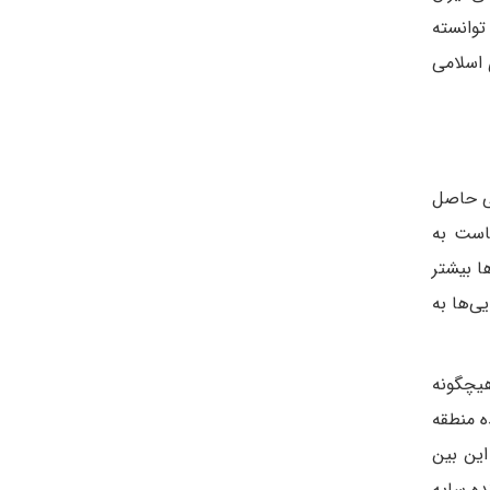
توانسته
 اسلامی
عی حاصل
است به
ا بیشتر
ی‌ها به
هیچگونه
ه منطقه
این بین
ده سایه