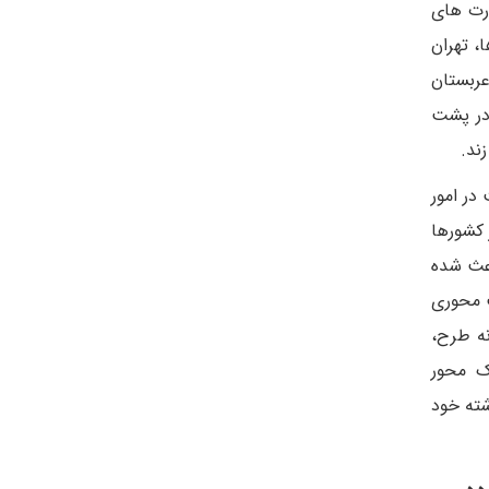
رت های
، تهران
ربستان
 در پشت
زند.
در امور
 کشورها
اعث شده
ت محوری
نه طرح،
ک محور
شته خود