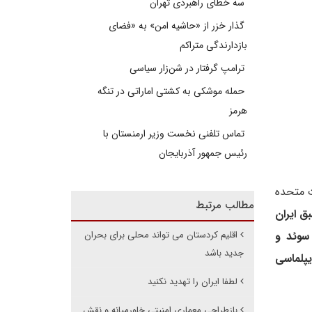
سه خطای راهبردی تهران
گذار خزر از «حاشیه امن» به «فضای
بازدارندگی متراکم
ترامپ گرفتار در شن‌زار سیاسی
حمله موشکی به کشتی اماراتی در تنگه
هرمز
تماس تلفنی نخست وزیر ارمنستان با
رئیس جمهور آذربایجان
 متحده
مطالب مرتبط
ق ایران
 سوئد و
اقلیم کردستان می تواند محلی برای بحران
جدید باشد
یپلماسی
لطفا ایران را تهدید نکنید
بازطراحی معماری امنیتی خاورمیانه و نقش