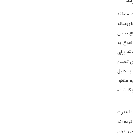
دد
ت منطقه
ورمیانه
افع خاص
وضوع به
قه برای
ی تعیین
به دلیل
ه منظور
کا شده
تا قدرت
رده اند
ی ایران