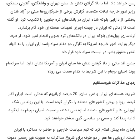
پس خواهد داد. اما با بالا گرفتن تنش ها میان تهران و واشنگتن، آنتونی بلینکن،
وزیر امور خارجه ایالات متحده، گزارش برخی از خبرگزاری‌ها مبنی بر آزاد شدن
بخشی از دارایی بلوکه شده ایران در بانک‌های کره جنوبی را تکذیب کرد. او گفته
است تا زمانی که ایران در جهت اجرای تعهدات هسته‌ای خود گام برندارد،
آزادسازی پول‌های بلوکه ایران در بانک‌های کره جنوبی انجام نمی شود. از طرف
دیگر وزارت امور خارجه آمریکا به تازگی دو مقام سپاه پاسداران ایران را به اتهام
نقض حقوق بشر، در لیست سیاه خود قرار داد.
چنین اقداماتی از بالا گرفتن تنش ها میان ایران و آمریکا نشان دارد. اما سرانجام
روند احیای برجام با این شرایط به کدام سمت می رود؟
ردپای مذاکرات غیرمستقیم
شرایط هسته ای ایران و غنی سازی 20 درصد اورانیوم که مدتی است ایران آغاز
کرده، اروپا و برخی کشورهای منطقه را نگران کرده است. با این روند بی شک
اروپایی ها و کشورهای منطقه اجازه نمی دهند، وضعیت احیای برجام به اینگونه
ادامه پیدا کند و سعی بر میانجی گری بیشتر خواهند کرد.
بایدن ماه پیش اعلام کرد که تیم سیاست خارجی او حاضر به مذاکره با ایران
است. اروپایی ها هم از دو طرف برای شروع مذاکرات به صورت غیر رسمی دعوت