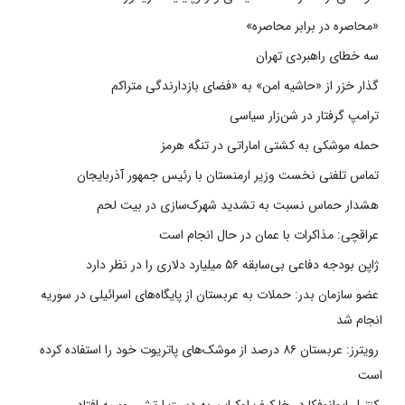
«محاصره در برابر محاصره»
سه خطای راهبردی تهران
گذار خزر از «حاشیه امن» به «فضای بازدارندگی متراکم
ترامپ گرفتار در شن‌زار سیاسی
حمله موشکی به کشتی اماراتی در تنگه هرمز
تماس تلفنی نخست وزیر ارمنستان با رئیس جمهور آذربایجان
هشدار حماس نسبت به تشدید شهرک‌سازی در بیت‌ لحم
عراقچی: مذاکرات با عمان در حال انجام است
ژاپن بودجه دفاعی بی‌سابقه ۵۶ میلیارد دلاری را در نظر دارد
عضو سازمان بدر: حملات به عربستان از پایگاه‌های اسرائیلی در سوریه
انجام شد
رویترز: عربستان ۸۶ درصد از موشک‌های پاتریوت خود را استفاده کرده
است
کنترل ایوانوفکا در خارکیف اوکراین به دست ارتش روسیه افتاد