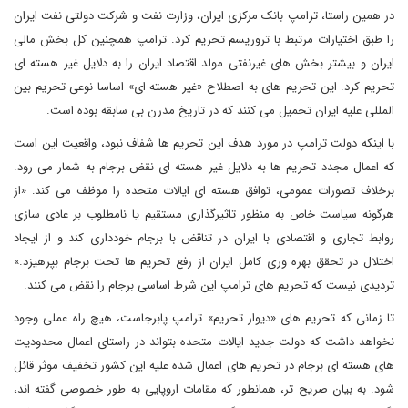
در همین راستا، ترامپ بانک مرکزی ایران، وزارت نفت و شرکت دولتی نفت ایران
را طبق اختیارات مرتبط با تروریسم تحریم کرد. ترامپ همچنین کل بخش مالی
ایران و بیشتر بخش های غیرنفتی مولد اقتصاد ایران را به دلایل غیر هسته ای
تحریم کرد. این تحریم های به اصطلاح «غیر هسته ای» اساسا نوعی تحریم بین
المللی علیه ایران تحمیل می کنند که در تاریخ مدرن بی سابقه بوده است.
با اینکه دولت ترامپ در مورد هدف این تحریم ها شفاف نبود، واقعیت این است
که اعمال مجدد تحریم ها به دلایل غیر هسته ای نقض برجام به شمار می رود.
برخلاف تصورات عمومی، توافق هسته ای ایالات متحده را موظف می کند: «از
هرگونه سیاست خاص به منظور تاثیرگذاری مستقیم یا نامطلوب بر عادی سازی
روابط تجاری و اقتصادی با ایران در تناقض با برجام خودداری کند و از ایجاد
اختلال در تحقق بهره وری کامل ایران از رفع تحریم ها تحت برجام بپرهیزد.»
تردیدی نیست که تحریم های ترامپ این شرط اساسی برجام را نقض می کنند.
تا زمانی که تحریم های «دیوار تحریم» ترامپ پابرجاست، هیچ راه عملی وجود
نخواهد داشت که دولت جدید ایالات متحده بتواند در راستای اعمال محدودیت
های هسته ای برجام در تحریم های اعمال شده علیه این کشور تخفیف موثر قائل
شود. به بیان صریح تر، همانطور که مقامات اروپایی به طور خصوصی گفته اند،