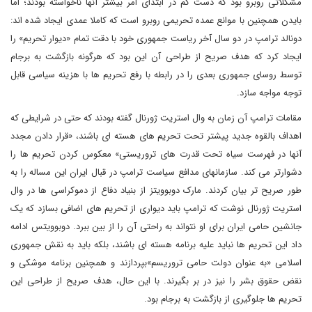
مشکلاتی روبرو بود که دست کم در ابتدای امر بیشتر آنها ناخواسته بودند؛ اما
بایدن همچنین با موانع عمده تحریمی روبرو است که کاملا عمدی ایجاد شده اند:
دونالد ترامپ در دو سال آخر ریاست جمهوری خود با دقت تمام «دیوار تحریم» را
ایجاد کرد که هدف صریح از طراحی آن این بود که هرگونه بازگشت به برجام
توسط روسای جمهوری بعدی را در رابطه با رفع تحریم ها با هزینه سیاسی قابل
توجه مواجه سازد.
مقامات ترامپ آن زمان به وال استریت ژورنال گفته بودند که حتی در شرایطی که
اهداف بالقوه جدید پیشتر تحت تحریم های هسته ای باشند، «قرار دادن مجدد
آنها در فهرست سیاه تحت قدرت های تروریستی» معکوس کردن تحریم ها را
دشوارتر می کند. سازمانهای مدافع سیاست ترامپ در قبال ایران این مساله را به
طور صریح تر بیان کردند. مارک دوبوویتز از بنیاد دفاع از دموکراسی ها در وال
استریت ژورنال نوشت که ترامپ باید دیواری از تحریم های اضافی بسازد که یک
جانشین حامی ایران برای او نتواند به راحتی آن را از بین ببرد. دوبوویتس ادامه
داد این تحریم ها نباید علیه برنامه هسته ای باشند، بلکه باید به نقش جمهوری
اسلامی «به عنوان دولت حامی تروریسم»بپردازند و همچنین برنامه موشکی و
نقض حقوق بشر را نیز در بر بگیرند. با این حال، هدف صریح از طراحی این
تحریم ها جلوگیری از بازگشت به برجام بود.