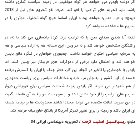
اگر دولت بایدن می خواهد هر گونه موفقیتی در زمینه سیاست گذاری داشته
باشد، باید تحریم های ترامپ را لغو کند. صرف لغو تحریم های قبل از 2018
«پوچ» و «بی معنی» خواهد بود و ایران اساسا هیچ گونه تخفیف موثری را در
تحریم ها مشاهده نخواهد کرد.
اینکه آیا بایدن میدان مین را که ترامپ ترک کرده پاکسازی می کند یا نه، در
واشنگتن مشخص خواهد شد و نه در وین. این مساله هم به اراده سیاسی و هم
به سرمایه سیاسی احتیاج خواهد داشت. جمهوری خواهان در کنگره مانع بایدن
خواهند شد و احتمال دارد برخی از دموکرات های فریبکار نیز چنین کنند. اما
بایدن با خودداری یا تاخیر در انجام این کار، خطر جنگ با ایران یا گسترش برنامه
هسته ای این کشور را به جان می خرد و مخاطرات سیاسی برای ریاست جمهوری
او هم شدیدتر می شوند. اگر بایدن بتواند شجاعت سیاسی برای فروپاشی دیوار
تحریم های ترامپ را از خود نشان دهد و از سوء نیت مربوط به آن فاصله بگیرد،
در این صورت ایالات متحده می تواند مجددا شاهد محدودیت ها بر برنامه هسته
ای ایران باشد و زمینه را برای تغییر تمرکز آمریکا از باتلاق خاورمیانه فراهم کند.
منبع:
ریسپانسیبل استیت کرفت
/ تحریریه دیپلماسی ایرانی 34