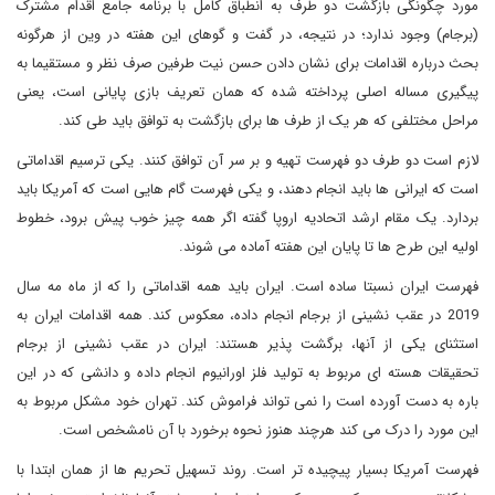
مورد چگونگی بازگشت دو طرف به انطباق کامل با برنامه جامع اقدام مشترک
(برجام) وجود ندارد؛ در نتیجه، در گفت و گوهای این هفته در وین از هرگونه
بحث درباره اقدامات برای نشان دادن حسن نیت طرفین صرف نظر و مستقیما به
پیگیری مساله اصلی پرداخته شده که همان تعریف بازی پایانی است، یعنی
مراحل مختلفی که هر یک از طرف ها برای بازگشت به توافق باید طی کند.
لازم است دو طرف دو فهرست تهیه و بر سر آن توافق کنند. یکی ترسیم اقداماتی
است که ایرانی ها باید انجام دهند، و یکی فهرست گام هایی است که آمریکا باید
بردارد. یک مقام ارشد اتحادیه اروپا گفته اگر همه چیز خوب پیش برود، خطوط
اولیه این طرح ها تا پایان این هفته آماده می شوند.
فهرست ایران نسبتا ساده است. ایران باید همه اقداماتی را که از ماه مه سال
2019 در عقب نشینی از برجام انجام داده، معکوس کند. همه اقدامات ایران به
استثنای یکی از آنها، برگشت پذیر هستند: ایران در عقب نشینی از برجام
تحقیقات هسته ای مربوط به تولید فلز اورانیوم انجام داده و دانشی که در این
باره به دست آورده است را نمی تواند فراموش کند. تهران خود مشکل مربوط به
این مورد را درک می کند هرچند هنوز نحوه برخورد با آن نامشخص است.
فهرست آمریکا بسیار پیچیده تر است. روند تسهیل تحریم ها از همان ابتدا با