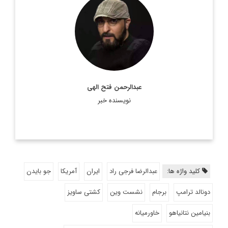
روزنامه نگار و کارشناس ارشد روزنامه نگاری سیاسی و عضو
تحریریه دیپلماسی ایرانی.
اطلاعات بیشتر
عبدالرحمن فتح الهی
نویسنده خبر
کلید واژه ها:
عبدالرضا فرجی راد
ایران
آمریکا
جو بایدن
دونالد ترامپ
برجام
نشست وین
کشتی ساویز
بنیامین نتانیاهو
خاورمیانه