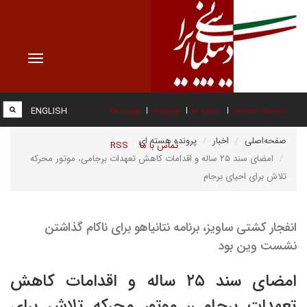
Toggle
vigation
صفحه نخست
درباره ما
عضویت
پیوند ها
ENGLISH
صفحه‌اصلی
اخبار
پرونده هسته ای
تماس با ما
RSS
امضای سند ۲۵ ساله و اقدامات کاهش تعهدات برجامی، موتور محرکه
تلاش برای احیای برجام
انفجار کشتی ساویز، برنامه نتانیاهو برای ناکام گذاشتن
نشست وین بود
امضای سند ۲۵ ساله و اقدامات کاهش
تعهدات برجامی، موتور محرکه تلاش برای