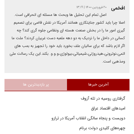
افخمی
۲۰ فروردین ۱۴۰۰ | ۱۳:۱۹
اصل تمام این تحلیل ها وبحث ها مسئله ای انحرافی است.
اصلا چرا باید کشور جنایتکاری همانند آمریکا در نقش قاضی برای تصمیم
گیری امور ما را در بخش صنعت هسته ای ونظامی جلوه گری کند؟ چه
کسانی در داخل ما را نزدیک به دو دهه ملعبه دست غربیان کردند؟ ملت ما
اگر لازم باشد که برای سالیان علف بخورد باید خود را تجهیز به بمب های
اتمی،نوترونی،هیدروژنی،شیمیائی،بیولوژی،و.و.و. بکند.این یک رسالت ملی
ومذهبی است.
آخرین خبرها
پر بازدیدترین ها
گرفتاری روسیه در تله آزوف
امیدهای اقتصاد عراق
دویست و پنجاه سالگی انقلاب آمریکا در ترازو
چهره‌های کلیدی دولت برنام