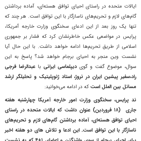
ایالات متحده در راستای احیای توافق هسته‌ای، آماده برداشتن
گام‌های لازم و تحریم‌های ناسازگار با این توافق است. هر چند که
تنها یک روز بعد از این ادعای سخنگوی وزارت خارجه آمریکا،
پرایس در مواضعی عکس خاطرنشان کرد که فشار بر جمهوری
اسلامی از طریق تحریم‌ها ادامه خواهد داشت. با این حال آیا
نشست وین منجر به احیای برجام خواهد شد؟ پاسخ به این
سوال، موضوع گفت و گوی
دیپلماسی ایرانی
با
عبدالرضا فرجی
راد،سفیر پیشین ایران در نروژ، استاد ژئوپلیتیک و تحلیلگر ارشد
مسائل بین الملل است
که در ادامه می‌خوانید:
ند پرایس، سخنگوی وزارت امور خارجه آمریکا چهارشنبه هفته
جاری (۱۸ فروردین) عنوان داشت که ایالات متحده در راستای
احیای توافق هسته‌ای، آماده برداشتن گام‌های لازم و تحریم‌های
ناسازگار با این توافق است. این ادعا و تلاش های دو هفته اخیر
برای احیای برجام از سوی واشنگتن و اعضای ۱+۴ که به نشست