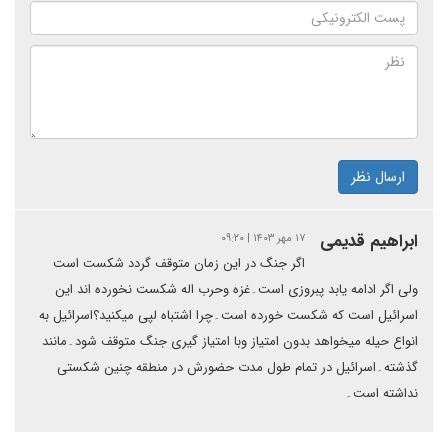
ارسال نظر
ابراهیم قدیمی
۱۷ مهر ۱۴۰۳ | ۰۹:۲۰
اگر جنگ در این زمان متوقف گردد شکست است
ولی اگر ادامه یابد پبروزی است۔غزه وحرب اله شکست نخورده اند این
اسرائیل است که شکست خورده است۔چرا اشتباه لپی میکنید؟اسرائیل به
انواع حیله میخواهد بدون امتیاز وبا امتیاز گیری جنگ متوقف شود۔مانند
گذشته۔اسرائیل در تمام طول مدت حضورش در منطقه چنین شکستی
نداشته است۔