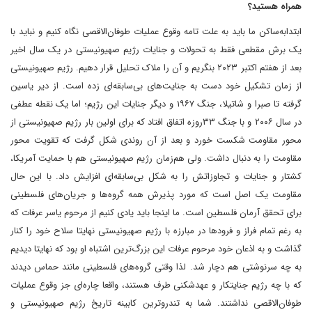
همراه هستید؟
ابتدابه‌ساکن ما باید به علت تامه وقوع عملیات طوفان‌الاقصی نگاه کنیم و نباید با
یک برش مقطعی فقط به تحولات و جنایات رژیم صهیونیستی در یک سال اخیر
بعد از هفتم اکتبر ۲۰۲۳ بنگریم و آن را ملاک تحلیل قرار دهیم. رژیم صهیونیستی
از زمان تشکیل خود دست به جنایت‌های بی‌سابقه‌ای زده است. از دیر یاسین
گرفته تا صبرا و شاتیلا، جنگ ۱۹۶۷ و دیگر جنایات این رژیم؛ اما یک نقطه عطفی
در سال ۲۰۰۶ و با جنگ ۳۳روزه اتفاق افتاد که برای اولین بار رژیم صهیونیستی از
محور مقاومت شکست خورد و بعد از آن روندی شکل گرفت که تقویت محور
مقاومت را به دنبال داشت. ولی هم‌زمان رژیم صهیونیستی هم با حمایت آمریکا،
کشتار و جنایات و تجاوزاتش را به شکل بی‌سابقه‌ای افزایش داد. با این حال
مقاومت یک اصل است که مورد پذیرش همه گروه‌ها و جریان‌های فلسطینی
برای تحقق آرمان فلسطین است. ما اینجا باید یادی کنیم از مرحوم یاسر عرفات که
به رغم تمام فراز و فرودها در مبارزه با رژیم صهیونیستی نهایتا سلاح خود را کنار
گذاشت و به اذعان خود مرحوم عرفات این بزرگ‌ترین اشتباه او بود که نهایتا دیدیم
به چه سرنوشتی هم دچار شد. لذا وقتی گروه‌های فلسطینی مانند حماس دیدند
که با چه رژیم جنایتکار و عهدشکنی طرف هستند، واقعا چاره‌ای جز وقوع عملیات
طوفان‌الاقصی نداشتند. شما به تندروترین کابینه تاریخ رژیم صهیونیستی و