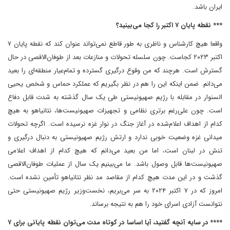
ایران باشد.
*** نقطه پایان ۷ اکتبر را کجا می‌بینید؟
واقعا هیچ کارشناس و ناظری به طور قاطع نمی‌تواند عنوان کند که نقطه پایان ۷
اکتبر ۲۰۲۳ کجاست. چون سلسله تحولات و منازعات بعد از طوفان‌الاقصی در حال
گسترش است. هرچند که من وقوع درگیری گسترده و تمام‌عیار منطقه‌ای را بعید
می‌دانم. ضمن اینکه این را هم در نظر بگیریم که عملکرد حماس و شخص یحیی
السنوار در مقابله با رژیم صهیونیستی طی یک سال گذشته به شدت قابل دفاع
است. چون علی‌رغم برتری نظامی و تجهیزات صهیونیست‌ها، نتانیاهو به هیچ
کدام از اهداف اعلام‌شده در آغاز جنگ در نوار غزه نرسیده است. اگرچه تحولات
میدانی غزه وضعیت خوبی ندارد و ارتش رژیم صهیونیستی به دنبال درگیری و
تنش در لبنان است، اما من بعید می‌دانم که هیچ کدام از اهداف اعلامی
صهیونیست‌ها قابل وصول باشد. ما می‌بینیم یک سال از عملیات طوفان‌الاقصی
گذشت و در این مدت هیچ کدام از مقاصد مد نظر نتانیاهو تأمین نشده است.
امروز که در ۷ اکتبر ۲۰۲۴ به سر می‌بریم، نخست‌وزیر رژیم صهیونیستی حتی
نتوانست آزادی اسرای خود را هم به نتیجه برساند.
**** در سایه آنچه گفتید، آیا اساسا در کوتاه ‌مدت می‌توان نقطه پایانی برای ۷