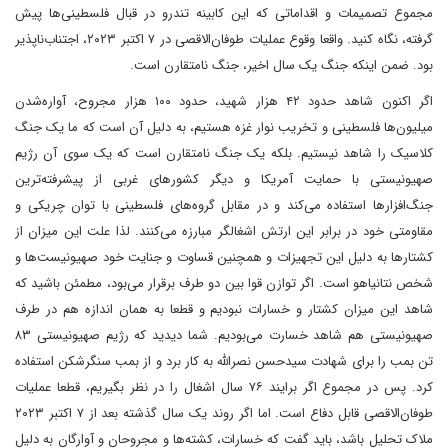
مجموع تصمیمات و اقداماتی که این کابینه تندرو در قبال فلسطینی‌ها پیش
گرفته، نگاه کنید. واقعا وقوع عملیات طوفان‌الاقصی در ۷ اکتبر ۲۰۲۳، اجتناب‌ناپذیر
بود. ضمن اینکه جنگ یک سال اخیر، جنگ نامتقارن است.
اگر اکنون شاهد حدود ۴۲ هزار شهید، حدود ۱۰۰ هزار مجروح، آواره‌شدن
میلیون‌ها فلسطینی و تخریب نوار غزه هستیم، به دلیل آن است که ما یک جنگ
کلاسیک را شاهد نیستیم. بلکه یک جنگ نامتقارن است که یک سوی آن رژیم
صهیونیستی با حمایت آمریکا و دیگر کشورهای غربی از پیشرفته‌ترین
جنگ‌افزارها استفاده می‌کند و در مقابل گروه‌های فلسطینی با توان چریکی و
مقاومتی خود در برابر این ارتش اشغالگر مبارزه می‌کنند. لذا علت این میزان از
کشتارها به دلیل این تجهیزات و همچنین قساوت و جنایت خود صهیونیست‌ها و
شخص نتانیاهو است. اگر توازن قوا بین دو طرف برقرار می‌بود، مطمئن باشید که
شاهد این میزان کشتار و خسارات نبودیم و قطعا به همان اندازه هم در طرف
صهیونیستی هم شاهد خسارت می‌بودیم. شما دیدید که رژیم صهیونیستی ۸۳
تن بمب را برای شهادت سیدحسن نصرالله به کار برد و از بمب سنگرشکن استفاده
کرد. پس در مجموع اگر برایند ۷۶ سال اشغال را در نظر بگیریم، قطعا عملیات
طوفان‌الاقصی قابل دفاع است. اما اگر روند یک سال گذشته بعد از ۷ اکتبر ۲۰۲۳
ملاک تحلیل باشد، باید گفت که خسارات، کشته‌ها و مجروحان و آوارگان به دلیل