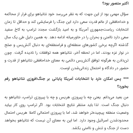
اکتبر متصور بود؟
سؤال مهمی بود از این جهت که به نظر می‌رسد خود نتانیاهو برای فرار از محاکمه
و خداحافظی از عالم قدرت سعی دارد این جنگ را فرسایشی کند و حداقل تا زمان
انتخابات ریاست‌جمهوری آمریکا و به امید بازگشت مجدد ترامپ به کاخ سفید
سعی دارد ناامنی و بحران را در خاورمیانه ادامه دهد. به همین دلیل طی یک سال
گذشته اگرچه برخی کشورهای منطقه‌ای و فرامنطقه‌ای به دنبال آتش‌بس و صلح
در نوار غزه بودند، اما در لحظه آخر، نتانیاهو همه توافقات را نادیده گرفت. چون
تن‌دادن به هرگونه توافق آتش‌بس دائمی به معنای خداحافظی نتانیاهو از قدرت و
حضور در دادگاه و احتمال زندانی‌شدن اوست.
*** پس امکان دارد با انتخابات آمریکا پایانی بر جنگ‌افروزی نتانیاهو رقم
بخورد؟
من بعید می‌دانم. یعنی چه با پیروزی هریس و چه با پیروزی ترامپ، نتانیاهو به
دنبال جنگ است. لذا باید منتظر نتایج انتخابات بود. اگر ترامپ روی کار بیاید
وضعیت منطقه پیچیده‌تر خواهد شد، اما با پیروزی احتمالی کاملا هریس احتمال
محدودشدن اسرائیل وجود دارد. اما این به معنای آن نیست که نتانیاهو بخواهد
دست از جنگ و تنش و ناامنی بکشد.