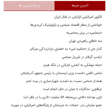
آخرین خبرها
پر بازدیدترین ها
الگوی اسرائیلی اوکراین در قبال ایران
خوانشی از منظر اقتصاد سیاسی و ژئوپلیتیک کریدورها
«محاصره در برابر محاصره»
سه خطای راهبردی تهران
گذار خزر از «حاشیه امن» به «فضای بازدارندگی متراکم
ترامپ گرفتار در شن‌زار سیاسی
حمله موشکی به کشتی اماراتی در تنگه هرمز
تماس تلفنی نخست وزیر ارمنستان با رئیس جمهور آذربایجان
هشدار حماس نسبت به تشدید شهرک‌سازی در بیت‌ لحم
عراقچی: مذاکرات با عمان در حال انجام است
ژاپن بودجه دفاعی بی‌سابقه ۵۶ میلیارد دلاری را در نظر دارد
عضو سازمان بدر: حملات به عربستان از پایگاه‌های اسرائیلی در سوریه