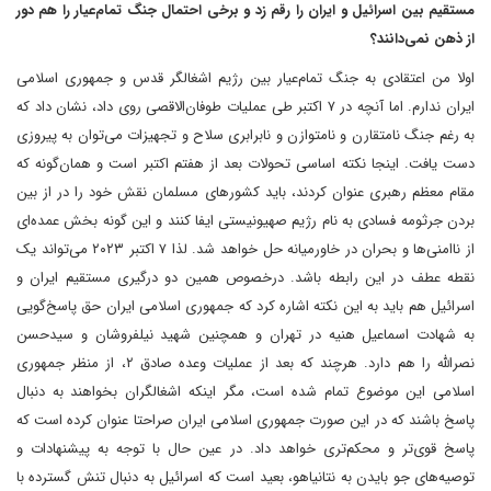
مستقیم بین اسرائیل و ایران را رقم زد و برخی احتمال جنگ تمام‌عیار را هم دور
از ذهن نمی‌دانند؟
اولا من اعتقادی به جنگ تمام‌عیار بین رژیم اشغالگر قدس و جمهوری اسلامی
ایران ندارم. اما آنچه در ۷ اکتبر طی عملیات طوفان‌الاقصی روی داد، نشان داد که
به رغم جنگ نامتقارن و نامتوازن و نابرابری سلاح و تجهیزات می‌توان به پیروزی
دست یافت. اینجا نکته اساسی تحولات بعد از هفتم اکتبر است و همان‌گونه که
مقام معظم رهبری عنوان کردند، باید کشورهای مسلمان نقش خود را در از بین
بردن جرثومه فسادی به نام رژیم صهیونیستی ایفا کنند و این گونه بخش عمده‌ای
از ناامنی‌ها و بحران در خاورمیانه حل خواهد شد. لذا ۷ اکتبر ۲۰۲۳ می‌تواند یک
نقطه عطف در این رابطه باشد. درخصوص همین دو درگیری مستقیم ایران و
اسرائیل هم باید به این نکته اشاره کرد که جمهوری اسلامی ایران حق پاسخ‌گویی
به شهادت اسماعیل هنیه در تهران و همچنین شهید نیلفروشان و سیدحسن
نصرالله را هم دارد. هرچند که بعد از عملیات وعده صادق ۲، از منظر جمهوری
اسلامی این موضوع تمام شده است، مگر اینکه اشغالگران بخواهند به دنبال
پاسخ باشند که در این صورت جمهوری اسلامی ایران صراحتا عنوان کرده است که
پاسخ قوی‌تر و محکم‌تری خواهد داد. در عین حال با توجه به پیشنهادات و
توصیه‌های جو بایدن به نتانیاهو، بعید است که اسرائیل به دنبال تنش گسترده با