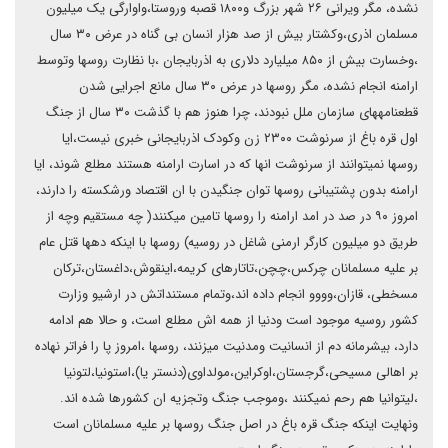
نشده، مگر ویرانی ۲۶ شهر بزرگ و۱۸۰۰ قصبه وروستا،واوارگی یک میلیون
مسلمان اذری،وکشتار بیش از صد هزار انسان بی گناه در عرض ۳۰ سال
،وخسارت بیش از ۸۵۰ میلیارد دلاری به اذربایجان ،با نظارت روسها وتوسط
ارامنه انجام نشده، مگر روسها در عرض ۳۰ سال مانع اجرایی شدن
قطعنامههای سازمان ملل نبودند، چرا هنوز هم با گذشت ۳۰ سال از جنگ
اول قره باغ از سرنوشت ۲۳۰۰ زن وکودک اذربایجانی خبری نیست،ایا
روسها نمیتوانند از سرنوشت انها که در اسارت ارامنه هستند مطلع شوند، ایا
ارامنه بدون پشتیبانی روسها توان جنگیدن با ان اقتصاد ورشکسته را دارند،
امروز ۹۰ در صد در امد ارامنه را روسها تامین میکنند( چه مستقیم وچه از
طریق دو میلیون کارگر ارمنی شاغل در روسیه) روسها با اینکه دهها قتل عام
بر علیه مسلمانان چرکس،چچن،تاتارهای کریمه،اینقوش،داغستان،ترکان
مسخطی، قازان،وووو انجام داده اند،وتمام مستنداتش در ارشیو وزارت
کشور روسیه موجود است ودنیا از همه اش مطلع است، و حالا هم ادامه
دارد، بیشرمانه دم از انسانیت ومدنیت میزنند، روسها ،امروز پا را فراتر نهاده
بر اهالی مسیحی،گرجستان،اوکراین،مولداوی(دنستر یا)،استونیا،لتونیا
،لیتوانیا هم رحم نمیکنند ،وموجب جنگ وتجزیه ان کشورها شده اند.
ونهایت اینکه جنگ قره باغ در اصل جنگ روسها بر علیه مسلمانان است