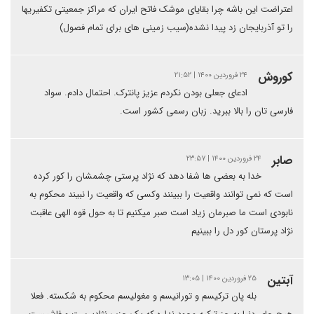
اعتراضت این باشه چرا بقایای موشک فاتح ایران که مراکز جمعیتی تکفیریها
را تو آذربایجان زد پیدا نشده(سیب زمینی های برای تمام فصول)
کوروش
۲۴ فروردین ۱۴۰۰ | ۲۱:۵۲
ادعای جعلی بودن نکردم عزیز پانترک. احتمال دادم. سواد
فارسی تان را بالا ببرید. زبان رسمی کشور است.
صابر
۲۴ فروردین ۱۴۰۰ | ۲۳:۵۷
خدا به بعضی ها شفا دهد که نژاد پرستی چشمشان را کور کرده
است که نمی توانند واقعیت را ببینند وکسی که واقعیت را نبیند محکوم به
نابودی است ما صبرمان زیاد است صبر میکنیم تا به حول قوه الهی عاقبت
نژاد پرستان کور دل را ببینیم
آبتین
۲۵ فروردین ۱۴۰۰ | ۱۳:۰۵
بله پان ترکیسم و تورانیسم و مغولیسم محکوم به شکسته. فعلا