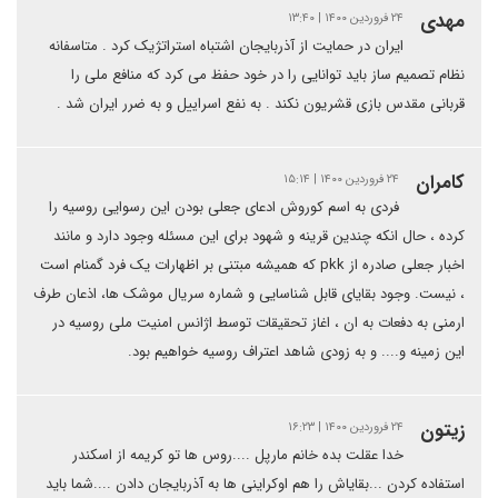
مهدی
۲۴ فروردین ۱۴۰۰ | ۱۳:۴۰
ایران در حمایت از آذربایجان اشتباه استراتژیک کرد . متاسفانه
نظام تصمیم ساز باید توانایی را در خود حفظ می کرد که منافع ملی را
قربانی مقدس بازی قشریون نکند . به نفع اسراییل و به ضرر ایران شد .
كامران
۲۴ فروردین ۱۴۰۰ | ۱۵:۱۴
فردی به اسم کوروش ادعای جعلی بودن این رسوایی روسیه را
کرده ، حال انکه چندین قرینه و شهود برای این مسئله وجود دارد و مانند
اخبار جعلی صادره از pkk که همیشه مبتنی بر اظهارات یک فرد گمنام است
، نیست. وجود بقایای قابل شناسایی و شماره سریال موشک ها، اذعان طرف
ارمنی به دفعات به ان ، اغاز تحقیقات توسط اژانس امنیت ملی روسیه در
این زمینه و.... و به زودی شاهد اعتراف روسیه خواهیم بود.
زیتون
۲۴ فروردین ۱۴۰۰ | ۱۶:۲۳
خدا عقلت بده خانم مارپل ....روس ها تو کریمه از اسکندر
استفاده کردن ...بقایاش را هم اوکراینی ها به آذربایجان دادن ....شما باید