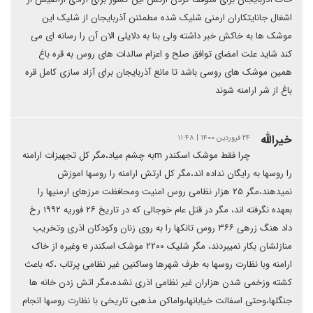
اشغال جانایتکاران ارمنی شلیک شده مطمئنن آذربایجان از شلیک این
موشک ها به خاکش خبر داشته ولی بنا به دلایلی الان آن را رسانه ای می
کند شاید علت امضای توافق صلح و اعزام سالدات های روس به قره باغ
همین موشک های روسی باشد تا مانع آذربایجان برای آزاد سازی کامل قره
باغ از شر ارامنه شوند
خیرالله
۲۴ فروردین ۱۴۰۰ | ۱۱:۴۸
چرا فقط موشک اسکندر mبه چشم میاد،مگر کل تجهیزات ارامنه
را روسها به رایگان نداده اند،مگر کل ارتش ارامنه را روسها اموزش
نمیدهند،مگر ۲۵ هزار نظامی روس امنیت ومحافظت مرزهای ارمنیها را
بعهده نگرفته اند، مگر در قتل عام خوجالی که در تاریخ ۲۶ فوریه ۱۹۹۲ رخ
داد هنگ زرهی ۳۶۶ روس تانکها را به روی زنان وکودکان اذری وتخریب
منازلشان بکار نمیبردند، مگر شلیک ۲۲۰۰ موشک اسکندر e وغیره از خاک
ارامنه وبا نظارت روسها به طرف شهرها وساکنین غیر نظامی پرتاب ،که باعث
کشته وزخمی شدن هزاران غیر نظامی اذری نشده،مگر اتش زدن خانه ها
جنگلها،وحتی اسفالت خیابانها،واماکن مذهبی تاریخی با نظارت روسها انجام