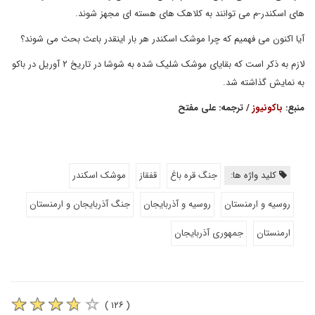
های اسکندر-م می توانند به کلاهک های هسته ای مجهز شوند.
آیا اکنون می فهمیم که چرا موشک اسکندر هر بار اینقدر باعث بحث می شوند؟
لازم به ذکر است که بقایای موشک شلیک شده به شوشا در تاریخ ۲ آوریل در باکو
به نمایش گذاشته شد.
منبع:
باکونیوز
/ ترجمه: علی مفتح
کلید واژه ها:
جنگ قره باغ
قفقاز
موشک اسکندر
روسیه و ارمنستان
روسیه و آذربایجان
جنگ آذربایجان و ارمنستان
ارمنستان
جمهوری آذربایجان
( ۱۲۶ )