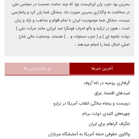
بحرین بود حزب پان ایرانیست بود که چند ساعت صحبت در مجلس ملی
در مخالفت به واگذاری بحرین صورت داد ،مشکل شما پان کرد و پانفارسی
نیست، مشکل شما موجودیت ایران با تمام اقوام و مذاهب و نژاد و زبان
است ، هنوز در ترکیه و باکو احزاب قومگرا ضد ایرانی مانند حرکت ملی (
دولت باغچه ای ) و ( حزب مساوات و....) هستند ،وحمایت مالی شارژ
اصلی امثال شما را انجام میدهند ،
آخرین خبرها
پر بازدیدترین ها
گرفتاری روسیه در تله آزوف
امیدهای اقتصاد عراق
دویست و پنجاه سالگی انقلاب آمریکا در ترازو
چهره‌های کلیدی دولت برنام
تلگراف گراهام برای ایران
واکاوی حقوقی حمله آمریکا به آسایشگاه سربازان