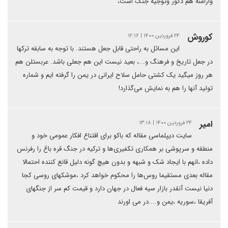
وارامنه هم دکور وتوجیه جنگ است،
کوروش
۲۴ فروردین ۱۴۰۰ | ۱۲:۱۶
این مسائل به راحتی قابل جعل هستند. با توجه به سابقه ترکها
در جعل تاریخ و فرهنگ و...، بعید نیست این هم جعلی باشد. عربستلن هم
هر روز میگید یک کشتی حامل سلاح ایرانی در یمن را گرفته ایم و شماره
تولید آنها را هم به نمایش می‌گذارد!
امیر
۲۴ فروردین ۱۴۰۰ | ۱۳:۱۸
سایت دیپلماسی مقاله که باکو برای اقتناع افکار عمومی خود و
منطقه و سرپوشی بر همکاری تکفیری‌ها و ترکیه در جنگ قره باغ را رفرنس
داده ،انهم با ایجاد شک و شبهه و بدون هیچ گونه دلیل قانع کننده احتمالا
مقاله بعدی مستقیما روس‌ها را محکوم خواهد کرد ،موشکهای روسی کجا
دنیا نیست آنقدر بازار سیه فعال در جهان دارد و قیمت کم سر از جنگهای
آفریقا ،سوریه ،یمن و....در می اورند