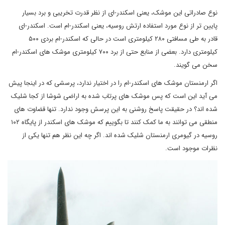
نوع صادراتی این موشک، یعنی اسکندر-ای از نظر قدرت تخریبی و برد بسیار
پایین تر از نوع مورد استفاده ارتش روسیه، یعنی اسکندر-ام است. اسکندر-ای
قادر به طی مسافتی ۲۸۰ کیلومتری است در حالی که اسکندر-ام بردی ۵۰۰
کیلومتری دارد. بعضی از منابع حتی از برد ۷۰۰ کیلومتری موشک های اسکندر-ام
سخن می گویند.
اگر ارمنستان موشک های اسکندر-ام را در اختیار ندارد، پرسشی که در اینجا پیش
می آید این است که پس موشک های پرتاب شده به اراضی شوشا از کجا شلیک
شده اند؟ در حقیقت پاسخ روشنی به این پرسش وجود ندارد. تنها قضاوت های
منطقی می توانند به ما کمک کنند تا بگوییم که موشک های اسکندر از پایگاه ۱۰۲
روسیه در گیومری ارمنستان شلیک شده اند. اگر چه این نظر هم تنها یکی از
نظرات موجود است.