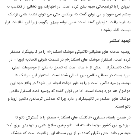
ایروان را با توضیحاتی مبهم بیان کرده است. در اظهارات وی نشانی از تکذیب به
چشم نمی خورد و می توان گفت که برعکس حتی می توان نشانه هایی نزدیک
به تایید یافت. داوتیان گفته است: «نمی توانم چیزی بگویم، زیرا این اطلاعات قرار
نیست افشا بشود.».
تهدید اسکندر
روسیه سامانه های عملیاتی-تاکتیکی موشک اسکندر-ام را در کالینینگراد مستقر
کرده است. استقرار موشک های اسکندر-ام در قسمت شرقی اتحادیه اروپا – در
خاک کالینینگراد – بیش از ۱۰ سال است که تبدیل به یکی از موضوعات اصلی
مورد بحث در محافل نظامی بین المللی شده است. استقرار این موشک ها
توسط روسیه دائمی است و یا به طور موقت انجام می شود؟ در واقع خود این
موضوع هم مورد بحث است، اما می توان گفت که روسیه قصد استقرار دائمی
موشک های اسکندر در کالینینگراد را دارد چرا که هدفش ترساندن دائمی اروپا و
ناتو است.
در همین رابطه، بسیاری «تاکتیک های اسکندر» مسکو را با گسترش ناتو تا
مرزهای این کشور مرتبط دانسته اند. ناتو چنین سلاح هایی را تهدیدی برای ثبات
خود می داند. حتی نگران کننده تر از این مسئله این واقعیت است که موشک