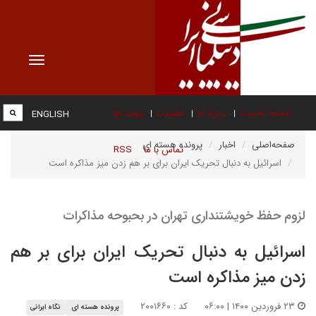
Toggle
vigation
صفحه نخست
درباره ما
عضویت
پیوند ها
ENGLISH
صفحه‌اصلی
اخبار
پرونده هسته ای
تماس با ما
RSS
اسرائیل به دنبال تحریک ایران برای بر هم زدن میز مذاکره است
لزوم حفظ خویشتنداری تهران در بحبوحه مذاکرات
اسرائیل به دنبال تحریک ایران برای بر هم
زدن میز مذاکره است
۲۳ فروردین ۱۴۰۰ | ۰۶:۰۰
کد : ۲۰۰۱۶۶۰
پرونده هسته ای
نگاه ایرانی