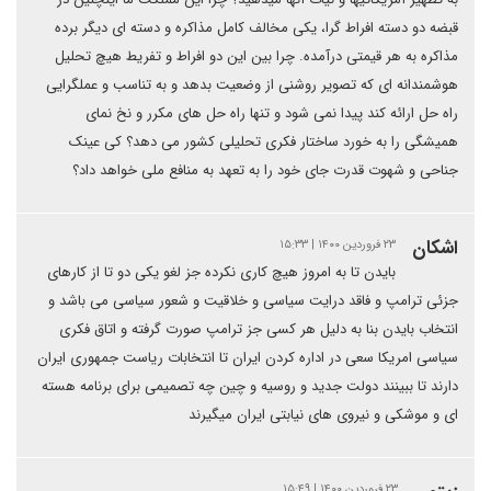
قبضه دو دسته افراط گرا، یکی مخالف کامل مذاکره و دسته ای دیگر برده
مذاکره به هر قیمتی درآمده. چرا بین این دو افراط و تفریط هیچ تحلیل
هوشمندانه ای که تصویر روشنی از وضعیت بدهد و به تناسب و عملگرایی
راه حل ارائه کند پیدا نمی شود و تنها راه حل های مکرر و نخ نمای
همیشگی را به خورد ساختار فکری تحلیلی کشور می دهد؟ کی عینک
جناحی و شهوت قدرت جای خود را به تعهد به منافع ملی خواهد داد؟
اشکان
۲۳ فروردین ۱۴۰۰ | ۱۵:۳۳
بایدن تا به امروز هیچ کاری نکرده جز لغو یکی دو تا از کارهای
جزئی ترامپ و فاقد درایت سیاسی و خلاقیت و شعور سیاسی می باشد و
انتخاب بایدن بنا به دلیل هر کسی جز ترامپ صورت گرفته و اتاق فکری
سیاسی امریکا سعی در اداره کردن ایران تا انتخابات ریاست جمهوری ایران
دارند تا ببینند دولت جدید و روسیه و چین چه تصمیمی برای برنامه هسته
ای و موشکی و نیروی های نیابتی ایران میگیرند
۲۳ فروردین ۱۴۰۰ | ۱۵:۴۹