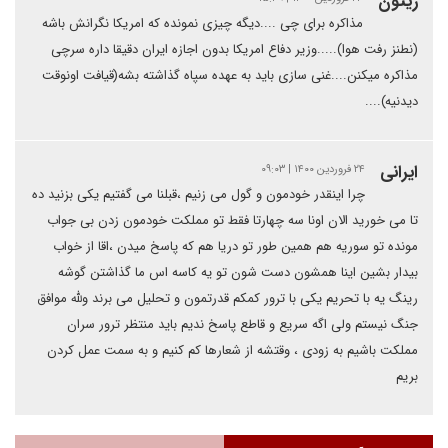
زیتون
مذاکره برای چی ....دیگه چیزی نمونده که امریکا نگرانش باشه
(نطنز رفت هوا).....وزیر دفاع امریکا بدون اجازه ایران دقیقا داره سرچی
مذاکره میکنن....غنی سازی باید به عهده سپاه گذاشته بشه(قیافت اونوقت
دیدنیه)....
ایرانی
۲۴ فروردین ۱۴۰۰ | ۰۹:۰۳
چرا اینقدر خودمون و گول می زنیم ،قبلنا می گفتیم یکی بزنید ده
تا می خورید الان اونا سه چهارتا فقط تو مملکت خودمون زدن بی جواب
مونده تو سوریه هم همین طور تو دریا هم که پاسخ میدن ،اقا از خواب
بیدار بشین اینا همشون دست شون تو یه کاسه اس ما گذاشتن گوشه
رینگ یه با تحریم یکی با ترور کمکم قدرتمون و تحلیل می برند ولله موافق
جنگ نیستم ولی اگه سریع و قاطع پاسخ ندیم باید منتظر ترور سران
مملکت باشیم به زودی ، وقتشه از شعارها کم کنیم و به سمت عمل کردن
بریم