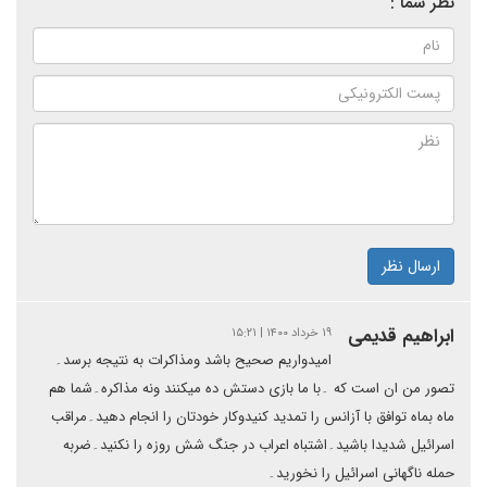
نظر شما :
ارسال نظر
ابراهیم قدیمی
۱۹ خرداد ۱۴۰۰ | ۱۵:۲۱
امیدواریم صحیح باشد ومذاکرات به نتیجه برسد۔
تصور من ان است که ۔با ما بازی دستش ده میکنند ونه مذاکره۔شما هم
ماه بماه توافق با آزانس را تمدید کنیدوکار خودتان را انجام دهید۔مراقب
اسرائیل شدیدا باشید۔اشتباه اعراب در جنگ شش روزه را نکنید۔ضربه
حمله ناگهانی اسرائیل را نخورید۔