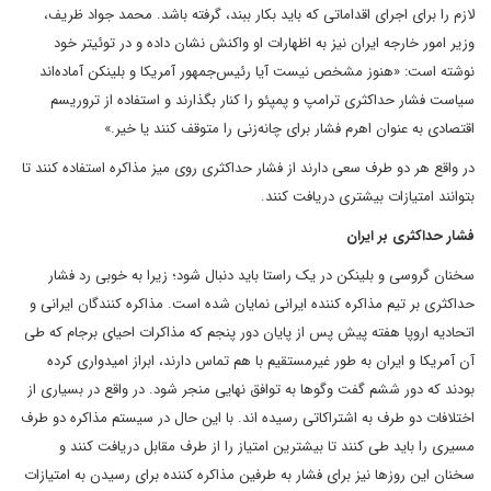
لازم را برای اجرای اقداماتی که باید بکار ببند، گرفته باشد. محمد جواد ظریف،
وزیر امور خارجه ایران نیز به اظهارات او واکنش نشان داده و در توئیتر خود
نوشته است: «هنوز مشخص نیست آیا رئیس‌جمهور آمریکا و بلینکن آماده‌اند
سیاست فشار حداکثری ترامپ و پمپئو را کنار بگذارند و استفاده از تروریسم
اقتصادی به عنوان اهرم فشار برای چانه‌زنی را متوقف کنند یا خیر.»
در واقع هر دو طرف سعی دارند از فشار حداکثری روی میز مذاکره استفاده کنند تا
بتوانند امتیازات بیشتری دریافت کنند.
فشار حداکثری بر ایران
سخنان گروسی و بلینکن در یک راستا باید دنبال شود؛ زیرا به خوبی رد فشار
حداکثری بر تیم مذاکره کننده ایرانی نمایان شده است. مذاکره کنندگان ایرانی و
اتحادیه اروپا هفته پیش پس از پایان دور پنجم که مذاکرات احیای برجام که طی
آن آمریکا و ایران به طور غیرمستقیم با هم تماس دارند، ابراز امیدواری کرده
بودند که دور ششم گفت وگو‌ها به توافق نهایی منجر شود. در واقع در بسیاری از
اختلافات دو طرف به اشتراکاتی رسیده اند. با این حال در سیستم مذاکره دو طرف
مسیری را باید طی کنند تا بیشترین امتیاز را از طرف مقابل دریافت کنند و
سخنان این روز‌ها نیز برای فشار به طرفین مذاکره کننده برای رسیدن به امتیازات