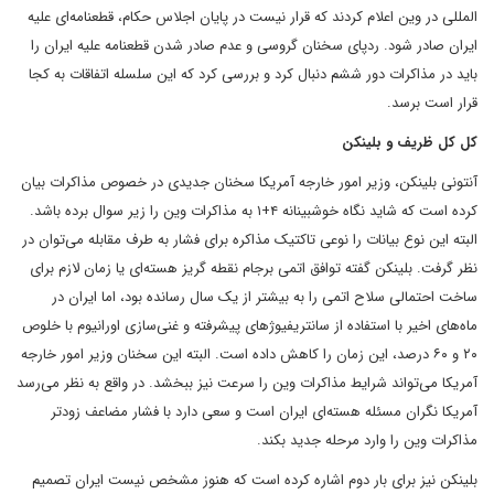
المللی در وین اعلام کردند که قرار نیست در پایان اجلاس حکام، قطعنامه‌ای علیه
ایران صادر شود. ردپای سخنان گروسی و عدم صادر شدن قطعنامه علیه ایران را
باید در مذاکرات دور ششم دنبال کرد و بررسی کرد که این سلسله اتفاقات به کجا
قرار است برسد.
کل کل ظریف و بلینکن
آنتونی بلینکن، وزیر امور خارجه آمریکا سخنان جدیدی در خصوص مذاکرات بیان
کرده است که شاید نگاه خوشبینانه ۴+۱ به مذاکرات وین را زیر سوال برده باشد.
البته این نوع بیانات را نوعی تاکتیک مذاکره برای فشار به طرف مقابله می‌توان در
نظر گرفت. بلینکن گفته توافق اتمی برجام نقطه گریز هسته‌ای یا زمان لازم برای
ساخت احتمالی سلاح اتمی را به بیشتر از یک سال رسانده بود، اما ایران در
ماه‌های اخیر با استفاده از سانتریفیوژ‌های پیشرفته و غنی‌سازی اورانیوم با خلوص
۲۰ و ۶۰ درصد، این زمان را کاهش داده است. البته این سخنان وزیر امور خارجه
آمریکا می‌تواند شرایط مذاکرات وین را سرعت نیز ببخشد. در واقع به نظر می‌رسد
آمریکا نگران مسئله هسته‌ای ایران است و سعی دارد با فشار مضاعف زودتر
مذاکرات وین را وارد مرحله جدید بکند.
بلینکن نیز برای بار دوم اشاره کرده است که هنوز مشخص نیست ایران تصمیم