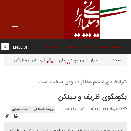
Toggle
vigation
صفحه نخست
درباره ما
عضویت
پیوند ها
ENGLISH
صفحه‌اصلی
اخبار
پرونده هسته ای
بگومگوی ظریف و بلینکن
تماس با ما
RSS
شرایط دور ششم مذاکرات وین سخت است
بگومگوی ظریف و بلینکن
۱۹ خرداد ۱۴۰۰ | ۱۲:۰۰
کد : ۲۰۰۳۰۹۵
پرونده هسته ای
انتخاب سردبیر
پرستو بهرامی راد در یادداشتی برای دیپلماسی ایرانی می نویسد: بلینکن