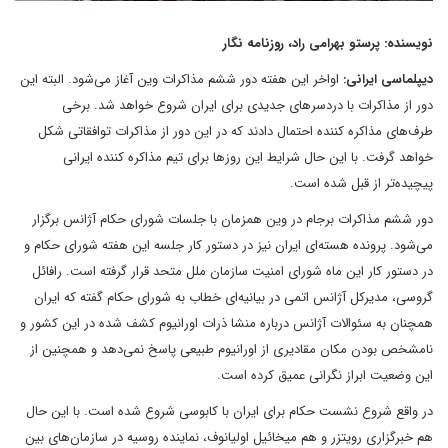
نویسنده: پرستو بهرامی راد، روزنامه نگار
دیپلماسی ایرانی:
اواخر این هفته دور ششم مذاکرات وین آغاز می‌شود. البته این
دور از مذاکرات با دردسر‌های جدیدی برای ایران شروع خواهد شد. برخی
طرف‌های مذاکره کننده احتمال دادند که در این دور از مذاکرات توافقاتی شکل
خواهد گرفت. با این حال شرایط این روز‌ها برای تیم مذاکره کننده ایرانی
پیچیده‌تر از قبل شده است.
دور ششم مذاکرات برجام در وین همزمان با جلسات شورای حکام آژانس برگزار
می‌شود. پرونده هسته‌ای ایران نیز در دستور کار جلسه این هفته شورای حکام و
در دستور کار این ماه شورای امنیت سازمان ملل متحد قرار گرفته است. رافائل
گروسی، مدیرکل آژانس اتمی در بیانیه‌ای خطاب به شورای حکام گفته که ایران
همچنان به سئوالات آژانس درباره منشا ذرات اورانیوم کشف شده در این کشور و
نامشخص بودن مکان مقادیری از اورانیوم طبیعی پاسخ نمی‌دهد و همچنین از
این وضعیت ابراز نگرانی عمیق کرده است.
در واقع شروع نشست حکام برای ایران با کابوسی شروع شده است. با این حال
هم خبرگزاری رویتزر و هم میخائیل اولیانوف، نماینده روسیه در سازمان‌های بین