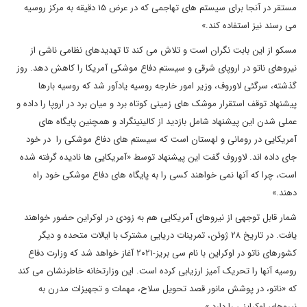
مستقر در آنجا برای سیستم های تهاجمی که در عرض ۱۵ دقیقه به مرکز روسیه
می رسند نیز استفاده کند.»
مسکو از این بابت نگران است و تلاش می کند تا تهدیدهای نظامی ناشی از
نیروهای ناتو در اروپای شرقی و سیستم دفاع موشکی آمریکا را کاهش دهد. روز
گذشته، سرگئی لاوروف، وزیر امور خارجه روسیه یادآور شد که روسیه بارها
پیشنهاد توقف استقرار موشک های زمینی کوتاه برد و میان برد در اروپا را داده و
عملی شدن این پیشنهاد شامل بازدید از کالینینگراد و همچنین پایگاه های
آمریکایی در رومانی و لهستان است که سیستم های دفاع موشکی را در خود
جای داده اند. لاوروف گفت این پیشنهاد توسط «آمریکایی ها نادیده گرفته شده
است، چرا که آنها نمی خواهند کسی را به پایگاه های دفاع موشکی خود راه
دهند.»
شمار قابل توجهی از نیروهای آمریکایی هم به زودی در اوکراین حضور خواهند
یافت. در تاریخ ۲۸ ژوئن، تمرینات دریایی مشترک با ایالات متحده و دیگر
کشورهای ناتو در اوکراین با نام سی بریز-۲۰۲۱ آغاز خواهد شد که وزارت دفاع
روسیه آنها را تحریک آمیز ارزیابی کرده است. این وزارتخانه خاطرنشان می کند
که «ناتو، در پوشش مانور قصد تحویل سلاح، مهمات و تجهیزات مدرن به
نیروهای اوکراینی را دارد.»