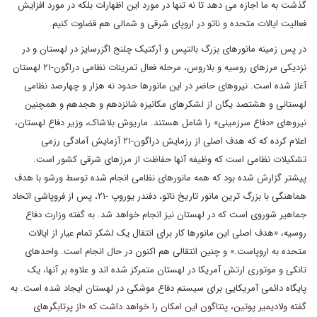
گذشت به ما اجازه می دهد تا نه تنها در مورد این اظهارات بلکه در مورد افزایش
فعالیت ایالات متحده و ناتو در اروپای شرقی و شمالی هم قضاوت کنیم.
در پس زمینه مانورهای بزرگ بالتپس و آرکتیک چلنج اگزرسایز در لهستان و در
نزدیکی مرزهای روسیه و بلاروس، مرحله فعال تمرینات نظامی دراگون-۲۱ لهستان
آغاز شده است. نیروهای حاضر در این مانورها حدود نه هزار و چهارصد نظامی
لهستانی و هشتصد یگان از لشکرهای مکانیزه شانزدهم و هجدهم و همچنین
نیروهای «دفاع سرزمینی» را شامل هستند. ماریوش بلاشاک، وزیر دفاع لهستان،
اعلام کرده که که هدف اصلی از رزمایش دراگون-۲۱ آزمایش آمادگی رزمی
تشکیلات نظامی است که وظیفه آنها حفاظت از مرزهای شرقی کشور است.
پیشتر گزارش شده بود که همه مانورهای نظامی انجام شده توسط ورشو با هدف
هماهنگی با بزرگ ترین مانور تاریخ ناتو، دفندر یوروپ -۲۱، پس از فروپاشی اتحاد
جماهیر شوروی است که در لهستان نیز انجام خواهد شد. به گفته وزارت دفاع
روسیه، «هدف اصلی این مانورها کار برای انتقال یک لشکر تمام عیار از ایالات
متحده به اروپاست.» و چنین انتقالی هم اکنون در حال انجام است. واحدهای
تانکی و موتوری ارتش آمریکا در لهستان متمرکز شده اند و علاوه بر آنها، یک
پایگاه دائمی آمریکایی برای سیستم دفاع موشکی در لهستان ایجاد شده است. به
گفته ولادیمیر پوتین، پنتاگون این امکان را خواهد داشت که «از پرتابگرهای