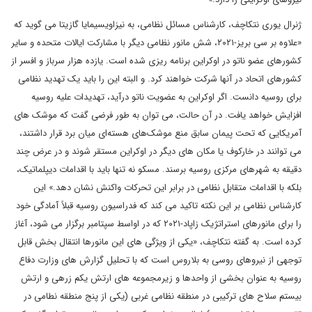
ژنرال یوری نتکاچف، کارشناس مسائل نظامی، به نیزاویسیمایا گازیتا می گوید که
«علاوه بر سی بریز-۲۰۲۱، شش مانور نظامی دیگر با مشارکت ایالات متحده و سایر
کشورهای عضو ناتو در اوکراین برنامه ریزی شده است. یازده هزار سرباز و افسر از
کشورهای اتحاد در آنها شرکت خواهند کرد. و البته این را باید یک تهدید نظامی
برای روسیه دانست. اگر اوکراین به عضویت ناتو درآید، تهدیدات علیه روسیه
افزایش خواهد یافت. در آن حالت، می توان به طور فرضی گفت که موشک های
آمریکایی که تحت پیمان سابق منع موشک‌های هسته‌ای میان ‌برد قرار داشتند،
می توانند در خارکوف یا مکان های دیگر در اوکراین مستقر شوند و در عرض چند
دقیقه به شهرهای مرکزی روسیه برسند. مسکو نه تنها باید با اقدامات دیپلماتیک،
بلکه با اقدامات متقابل نظامی در برابر این تحرکات واکنش نشان دهد.» این
کارشناس نظامی بر این نکته تاکید می کند که فدراسیون روسیه قبلاً آمادگی خود
را برای مانورهای استراتژیک زاپاد-۲۰۲۱ که در اواسط سپتامبر برگزار می شود، آغاز
کرده است. به گفته نتکاچف، «یکی از ویژگی های این مانورها انتقال بخش قابل
توجهی از نیروهای روسی به بلاروس است که با تحلیل گزارش های وزارت دفاع
روسیه به عنوان بخشی از واحدها و زیرمجموعه های ارتش یکم زرهی و ارتش
بیستم سلاح های ترکیبی در منطقه نظامی غربی (یکی از پنج منطقه نطامی در