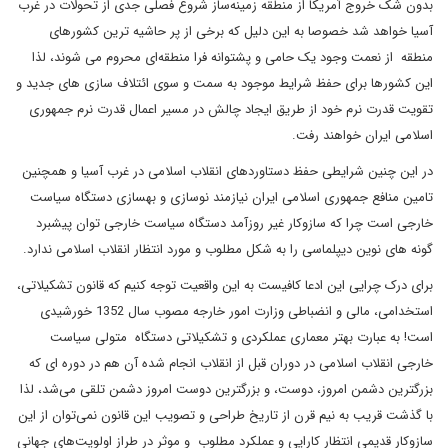
بدون شک خروج آمریکا از منطقه زمینه‌ساز شروع فصلی جدی از تحولات در غرب
آسیا خواهد شد خصوصا به این دلیل که برخی از پر حاشیه ترین کشورهای
منطقه از نعمت وجود یک حامی و پشتوانه فرا منطقه‌ای محروم می شوند، لذا
این کشورها برای حفظ شرایط موجود به سمت و سوی ائتلاف سازی های جدید و
تقویت قدرت نرم خود از طریق ایجاد چالش در مسیر اعمال قدرت نرم جمهوری
اسلامی ایران خواهند رفت.
در این چنین شرایطی حفظ دستاوردهای انقلاب اسلامی در غرب آسیا و همچنین
تامین منافع جمهوری اسلامی ایران نیازمند نوسازی و بهسازی دستگاه سیاست
خارجی است چرا که سازوکار غیر روزآمد دستگاه سیاست خارجی توان پیشبرد
گونه های نوین دیپلماسی را به شکل مطلوب و مورد انتظار انقلاب اسلامی ندارد.
برای درک چرایی این ادعا کافیست به این واقعیت توجه کنیم که قانون تشکیلاتی،
استخدامی، مالی و انضباطی وزارت امور خارجه مصوب سال 1352 خورشیدی
است! به عبارت بهتر‌ معماری عملکردی و تشکیلاتی دستگاه متولی سیاست
خارجی انقلاب اسلامی در دوران قبل از انقلاب انجام شده آن هم در دوره ای که
بزرگترین دشمن امروز، دوست، و بزرگترین دوست امروز دشمن تلقی می‌شد، لذا
با گذشت قریب به نیم قرن از تاریخ طراحی و تصویب این قانون نمی‌توان از این
سازوکار قدیمی انتظار کارایی و عملکرد مطلوب و موثر در طراز اولویت‌های جهانی