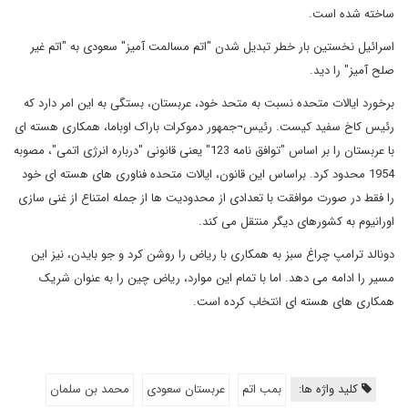
ساخته شده است.
اسرائیل نخستین بار خطر تبدیل شدن "اتم مسالمت آمیز" سعودی به "اتم غیر
صلح آمیز" را دید.
برخورد ایالات متحده نسبت به متحد خود، عربستان، بستگی به این امر دارد که
رئیس کاخ سفید کیست. رئیس¬جمهور دموکرات باراک اوباما، همکاری هسته ای
با عربستان را بر اساس "توافق نامه 123" یعنی قانونی "درباره انرژی اتمی"، مصوبه
1954 محدود کرد. براساس این قانون، ایالات متحده فناوری های هسته ای خود
را فقط در صورت موافقت با تعدادی از محدودیت ها از جمله امتناع از غنی سازی
اورانیوم به کشورهای دیگر منتقل می کند.
دونالد ترامپ چراغ سبز به همکاری با ریاض را روشن کرد و جو بایدن، نیز این
مسیر را ادامه می دهد. اما با تمام این موارد، ریاض چین را به عنوان شریک
همکاری های هسته ای انتخاب کرده است.
کلید واژه ها:
بمب اتم
عربستان سعودی
محمد بن سلمان