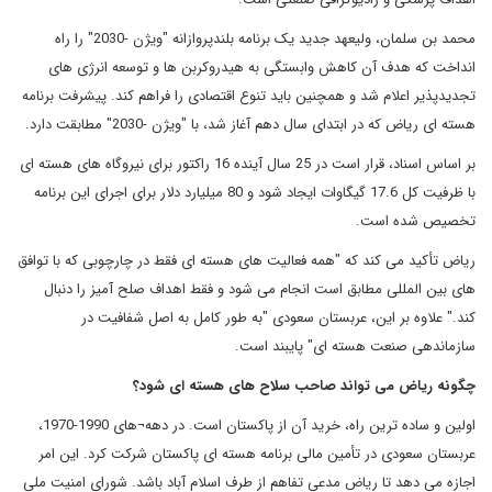
محمد بن سلمان، ولیعهد جدید یک برنامه بلندپروازانه "ویژن -2030" را راه
انداخت که هدف آن کاهش وابستگی به هیدروکربن ها و توسعه انرژی های
تجدیدپذیر اعلام شد و همچنین باید تنوع اقتصادی را فراهم کند. پیشرفت برنامه
هسته ای ریاض که در ابتدای سال دهم آغاز شد، با "ویژن -2030" مطابقت دارد.
بر اساس اسناد، قرار است در 25 سال آینده 16 راکتور برای نیروگاه های هسته ای
با ظرفیت کل 17.6 گیگاوات ایجاد شود و 80 میلیارد دلار برای اجرای این برنامه
تخصیص شده است.
ریاض تأکید می کند که "همه فعالیت های هسته ای فقط در چارچوبی که با توافق
های بین المللی مطابق است انجام می شود و فقط اهداف صلح آمیز را دنبال
کند." علاوه بر این، عربستان سعودی "به طور کامل به اصل شفافیت در
سازماندهی صنعت هسته ای" پایبند است.
چگونه ریاض می تواند صاحب سلاح های هسته ای شود؟
اولین و ساده ترین راه، خرید آن از پاکستان است. در دهه¬های 1990-1970،
عربستان سعودی در تأمین مالی برنامه هسته ای پاکستان شرکت کرد. این امر
اجازه می دهد تا ریاض مدعی تفاهم از طرف اسلام آباد باشد. شورای امنیت ملی