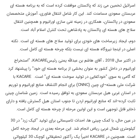
اسرائیل تخمین می زند که پاکستان موافقت کرده است که به برنامه هسته ای
عربستان سعودی مساعدت کند. این کار شامل انتقال فناوری، آموزش متخصصان
سعودی در پاکستان، همکاری در زمینه غنی سازی اورانیوم و همچنین انتقال
سلاح های هسته ای پاکستان به پادشاهی تحت کنترل اسلام آباد است.
دوم، ایجاد زیرساخت های خودی برای تولید سلاح های هسته ای است. نکته
اصلی در اینجا نیروگاه هسته ای نیست بلکه چرخه هسته ای کامل است.
در اکتبر سال 2018 ، آقای هاشم بن عبدالله یمنی رئیسKACARE، "استخراج
اورانیوم در داخل کشور به عنوان بخشی از برنامه هسته ای خود" را پیشنهاد کرد
که گامی به سوی "خودکفایی در تولید سوخت هسته ای" است. KACARE با
شرکت ملی هسته¬ای چین (CNNC) برای انجام اکتشاف منابع اورانیوم و توریم
در استان غربی هیل عربستان سعودی به توافق رسیده است. زمین شناسان چینی
ثابت کرده¬اند که منابع اورانیوم اردن تا جنوب استان هیل گسترش یافته و دارای
ذخایر قابل توجهی است و این اولین مرحله از چرخه هسته ای کامل است.
در عین حال، با کمک چینی ها، احداث تاسیساتی برای تولید "کیک زرد" در 30
کیلومتری شمال غربی ریاض انجام شد. این مرحله بعدی در ایجاد چرخه کامل
است. همچنین در KACARE اخیراً یک رآکتور تحقیقاتی کوچک 30 کیلوواتی