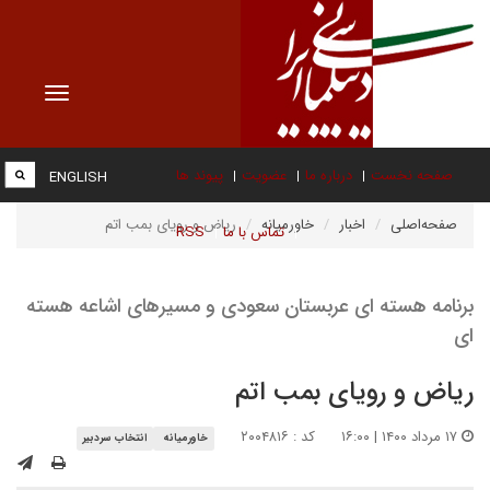
Toggle
vigation
صفحه نخست
درباره ما
عضویت
پیوند ها
ENGLISH
صفحه‌اصلی
اخبار
خاورمیانه
ریاض و رویای بمب اتم
تماس با ما
RSS
برنامه هسته ای عربستان سعودی و مسیرهای اشاعه هسته
ای
ریاض و رویای بمب اتم
۱۷ مرداد ۱۴۰۰ | ۱۶:۰۰
کد : ۲۰۰۴۸۱۶
خاورمیانه
انتخاب سردبیر