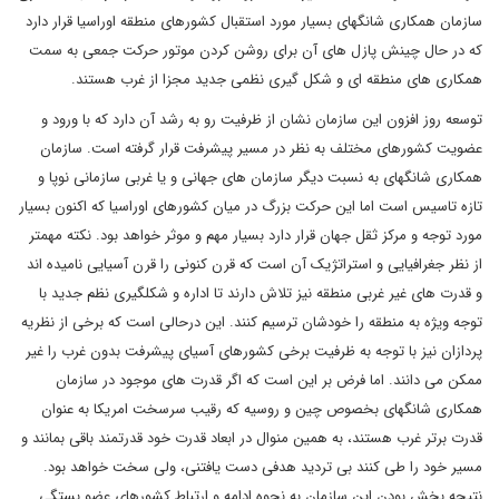
سازمان همکاری شانگهای بسیار مورد استقبال کشورهای منطقه اوراسیا قرار دارد
که در حال چینش پازل های آن برای روشن کردن موتور حرکت جمعی به سمت
همکاری های منطقه ای و شکل گیری نظمی جدید مجزا از غرب هستند.
توسعه روز افزون این سازمان نشان از ظرفیت رو به رشد آن دارد که با ورود و
عضویت کشورهای مختلف به نظر در مسیر پیشرفت قرار گرفته است. سازمان
همکاری شانگهای به نسبت دیگر سازمان های جهانی و یا غربی سازمانی نوپا و
تازه تاسیس است اما این حرکت بزرگ در میان کشورهای اوراسیا که اکنون بسیار
مورد توجه و مرکز ثقل جهان قرار دارد بسیار مهم و موثر خواهد بود. نکته مهمتر
از نظر جغرافیایی و استراتژیک آن است که قرن کنونی را قرن آسیایی نامیده اند
و قدرت های غیر غربی منطقه نیز تلاش دارند تا اداره و شکلگیری نظم جدید با
توجه ویژه به منطقه را خودشان ترسیم کنند. این درحالی است که برخی از نظریه
پردازان نیز با توجه به ظرفیت برخی کشورهای آسیای پیشرفت بدون غرب را غیر
ممکن می دانند. اما فرض بر این است که اگر قدرت های موجود در سازمان
همکاری شانگهای بخصوص چین و روسیه که رقیب سرسخت امریکا به عنوان
قدرت برتر غرب هستند، به همین منوال در ابعاد قدرت خود قدرتمند باقی بمانند و
مسیر خود را طی کنند بی تردید هدفی دست یافتنی، ولی سخت خواهد بود.
نتیجه بخش بودن این سازمان به نحوه ادامه و ارتباط کشورهای عضو بستگی