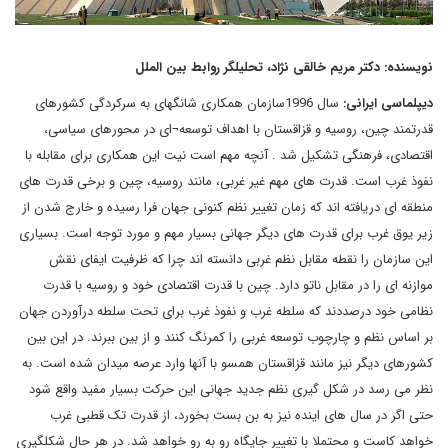
نویسنده: دکتر مریم خالقی نژاد، تحلیلگر روابط بین الملل
دیپلماسی ایرانی:
سال 1996سازمان همکاری شانگهای به سرکردگی کشورهای
قدرتمند چین، روسیه و قزاقستان با اهداف توسعه¬ای در محورهای سیاسی،
اقتصادی، فرهنگی تشکیل شد . آنچه مهم است نیت این همکاری برای مقابله با
نفوذ غرب است. قدرت های مهم غیر غربی، مانند روسیه، چین و برخی قدرت های
منطقه ای دریافته اند که زمان تغییر نظم کنونی جهان فرا رسیده و خارج شدن از
زیر یوق غرب برای قدرت های دیگر جهانی بسیار مهم و مورد توجه است. بسیاری
این سازمان را نقطه مقابل نظم غربی دانسته اند چرا که ظرفیت ایفای نقش
موازنه ای را در مقابل ناتو دارد. چین با قدرت اقتصادی خود و روسیه با قدرت
نظامی خود درصددند که سلطه غرب و نفوذ غرب برای تحت سلطه درآوردن جهان
بر اساس نظم و چارچوب توسعه غربی را کمرنگ کنند و از بین ببرند. در این بین
کشورهای دیگر نیز مانند قزاقستان همسو با آنها وارد عرصه میدان شده است. به
نظر می رسد در شکل گیری نظم جدید جهانی این حرکت بسیار مفید واقع شود
حتی اگر در سال های اینده نیز به بن بست بخورد، از قدرت تک قطبی غرب
خواهد کاست و محتملا با تغییر جایگاه رو به رو خواهد شد. در هر حال شکلگیری