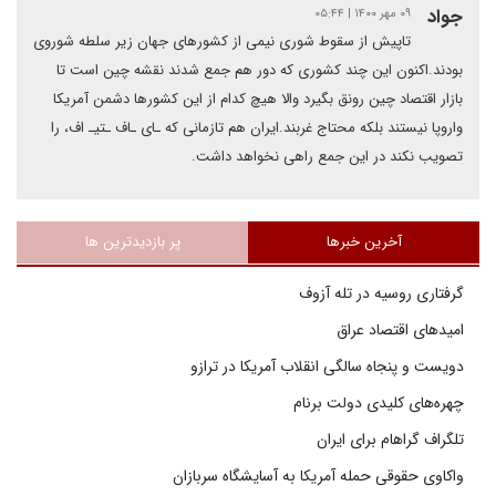
جواد
۰۹ مهر ۱۴۰۰ | ۰۵:۴۴
تاپیش از سقوط شوری نیمی از کشورهای جهان زیر سلطه شوروی
بودند.اکنون این چند کشوری که دور هم جمع شدند نقشه چین است تا
بازار اقتصاد چین رونق بگیرد والا هیچ کدام از این کشورها دشمن آمریکا
واروپا نیستند بلکه محتاج غربند.ایران هم تازمانی که ـای ـاف ـتیـ اف، را
تصویب نکند در این جمع راهی نخواهد داشت.
آخرین خبرها
پر بازدیدترین ها
گرفتاری روسیه در تله آزوف
امیدهای اقتصاد عراق
دویست و پنجاه سالگی انقلاب آمریکا در ترازو
چهره‌های کلیدی دولت برنام
تلگراف گراهام برای ایران
واکاوی حقوقی حمله آمریکا به آسایشگاه سربازان