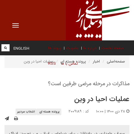
Toggle
vigation
صفحه نخست
درباره ما
عضویت
پیوند ها
ENGLISH
صفحه‌اصلی
اخبار
پرونده هسته ای
عملیات احیا در وین
تماس با ما
RSS
مذاکرات در مرحله مرضی طرفین است؟
عملیات احیا در وین
۲۸ دی ۱۴۰۰ | ۱۰:۰۰
کد : ۲۰۰۹۱۸۹
پرونده هسته ای
انتخاب سردبیر
سهراب علمداری در یادداشتی برای دیپلماسی ایرانی می نویسد: ادراک