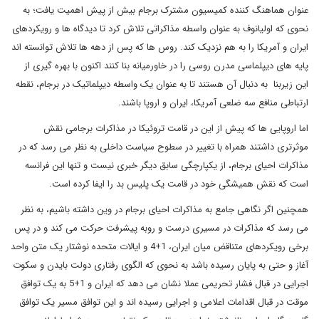
عنوان هماهنگ کننده کمیسیون مشترک برجام بیش از پیش اهمیت یافت؛ به
نحوی که اولیانوف به عنوان واسطه مذاکراتی تلاش کرد تا دیدگاه ها و رویکردهای
ایران و آمریکا را به هم نزدیک کند. روس ها که پس از دهه ها تلاش توانسته اند
پایه های دیپلماسی مدرن روسی را در خاورمیانه بنا کنند اکنون با بهره گیری از
این زیربنا به دنبال آن هستند تا به عنوان یک واسطه دیپلماتیک در برجام، نقطه
ارتباطی منافع سه ضلعی آمریکا، ایران و اروپا باشند.
اما اروپایی ها که پیش از این در قامت تروئیکا در مذاکرات برجامی نقش
موثرتری داشتند همراه با تغییر در سطوح سیاست داخلی به نظر می رسد که در
مذاکرات احیای برجام، از یکپارچگی سابق دیگر خبری نیست و تنها این فرانسه
است که نقش همیشگی خود در قامت یک پلیس بد را ایفا کرده است.
همچنین اگر نگاهی جامع به مذاکرات احیای برجام در وین داشته باشیم، به نظر
می رسد که مذاکرات در مسیری درست و روبه پیشرفت حرکت می کند و در پس
برخی رویکردهای متناقض میان ایران، 1+4 و ایالات متحده نوشتار یک متن واحد
آغاز و حتی به پایان رسیده باشد به نحوی که الگوی رفتاری دولت بایدن و سکوت
اجرایی در قبال فشار تحریمی عملا نشان می دهد که ایران و 1+5 به یک توافق
موقت در قبال اقدامات اعلامی و اجرایی رسیده اند و این توافق مسیر یک توافق