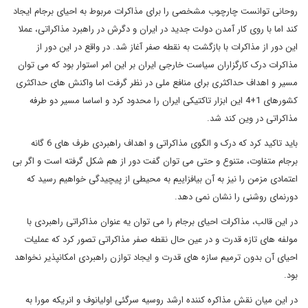
روحانی توانست چارچوب مشخصی را برای مذاکرات مربوط به احیای برجام ایجاد
کند اما با روی کار آمدن دولت جدید در ایران و دگرش در راهبرد مذاکراتی، عملا
این دور از مذاکرات با بازگشت به نقطه صفر آغاز شد. در واقع در این دور از
مذاکرات درک کارگزاران سیاست خارجی ایران بر این امر استوار بود که می توان
مسیر و اهداف حداکثری برای منافع ملی در نظر گرفت اما واکنش های حداکثری
کشورهای 1+4 این ابزار تاکتیکی ایران را محدود کرد و اساسا مسیر دو طرفه
مذاکراتی در وین کند شد.
باید تاکید کرد که درک و الگوی مذاکراتی و اهداف راهبردی طرف های 6 گانه
برجام متفاوت، متنوع و حتی می توان گفت دور از هم شکل گرفته است و اگر بی
اعتمادی مزمن را نیز به آن بیافزاییم به محیطی از پیچیدگی خواهیم رسید که
دورنمای روشنی را نشان نمی دهد.
در این قالب، مذاکرات احیای برجام را می توان یه عنوان مذاکراتی راهبردی با
مولفه های تازه قدرت و در عین حال نقطه صفر مذاکراتی تصور کرد که عملیات
احیای آن بدون ترمیم سازه های قدرت و ایجاد توازن راهبردی امکانپذیر نخواهد
بود.
در این میان نقش مذاکره کننده ارشد روسیه سرگئی اولیانوف و انریکه مورا به