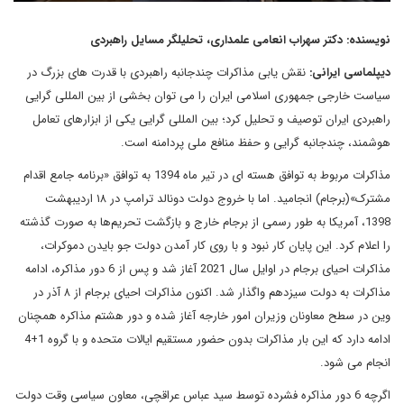
نویسنده: دکتر سهراب انعامی علمداری، تحلیلگر مسایل راهبردی
دیپلماسی ایرانی:
نقش یابی مذاکرات چندجانبه راهبردی با قدرت های بزرگ در
سیاست خارجی جمهوری اسلامی ایران را می توان بخشی از بین المللی گرایی
راهبردی ایران توصیف و تحلیل کرد؛ بین المللی گرایی یکی از ابزارهای تعامل
هوشمند، چندجانبه گرایی و حفظ منافع ملی پردامنه است.
مذاکرات مربوط به توافق هسته ای در تیر ماه 1394 به توافق «برنامه جامع اقدام
مشترک»(برجام) انجامید. اما با خروج دولت دونالد ترامپ در ۱۸ اردیبهشت
1398، آمریکا به طور رسمی از برجام خارج و بازگشت تحریم‌ها به صورت گذشته
را اعلام کرد. این پایان کار نبود و با روی کار آمدن دولت جو بایدن دموکرات،
مذاکرات احیای برجام در اوایل سال 2021 آغاز شد و پس از 6 دور مذاکره، ادامه
مذاکرات به دولت سیزدهم واگذار شد. اکنون مذاکرات احیای برجام از ۸ آذر در
وین در سطح معاونان وزیران امور خارجه آغاز شده و دور هشتم مذاکره همچنان
ادامه دارد که این بار مذاکرات بدون حضور مستقیم ایالات متحده و با گروه 1+4
انجام می شود.
اگرچه 6 دور مذاکره فشرده توسط سید عباس عراقچی، معاون سیاسی وقت دولت