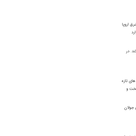
ق اروپا
رد
د. در
های تازه
سخت و
 جولان