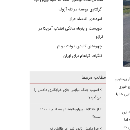
گرفتاری روسیه در تله آزوف
امیدهای اقتصاد عراق
دویست و پنجاه سالگی انقلاب آمریکا در
ترازو
چهره‌های کلیدی دولت برنام
تلگراف گراهام برای ایران
مطالب مرتبط
 پرطنینی
نند. برخی منابع خبری
آسیب جنگ نیابتی جای خرابکاری داعش را
ایی ها را
می‌گیرد؟
.
از «ائتلاف چهارجانبه» در بغداد چه مانده
 این
است؟
اما
 که
چرا داعش نابود شد اما طالبان نه