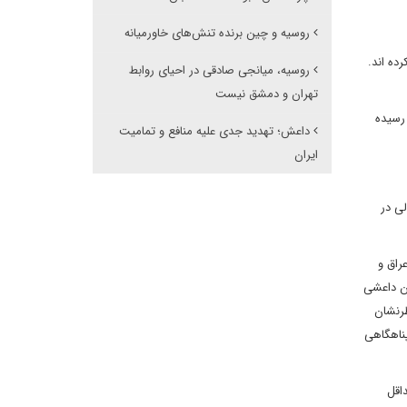
روسیه و چین برنده تنش‌های خاورمیانه
ده اند.
روسیه، میانجی صادقی در احیای روابط
تهران و دمشق نیست
اری داعشی به هلاکت رسیده
داعش؛ تهدید جدی علیه منافع و تمامیت
ایران
تان دیالی در
راق و
ان داعشی
طرنشان
ناهگاهی
لآن این تعداد حداقل