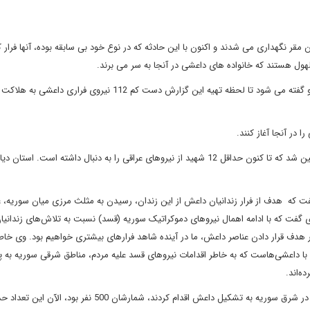
قر نگهداری می شدند و اکنون با این حادثه که در نوع خود بی سابقه بوده، آنها فرار کر
لهول هستند که خانواده های داعشی در آنجا به سر می برند.
در حال حاضر نبرد سنگینی در مناطق اطراف حسکه در جریان است و گفته می شود تا لحظه تهیه این گزارش دست کم 112 نیروی فر
ا در آنجا آغاز کنند.
طی هفته گذشته دست کم سه بار به استان دیالی عراق حملات سنگین شد که تا کنون حداقل 12 شهید از نیروهای عراقی را به دنبال داشته است. اس
گفت که هدف از فرار زندانیان داعش از این زندان، رسیدن به مثلث مرزی میان سوریه، ع
‌ای گفت که با ادامه اهمال نیروهای دموکراتیک سوریه (قسد) نسبت به تلاش‌های زندانی
ی در هدف قرار دادن عناصر داعش، ما در آینده شاهد فرارهای بیشتری خواهیم بود. وی خا
ا داعشی‌هاست که به خاطر اقدامات نیروهای قسد علیه مردم، مناطق شرقی سوریه به پ
ه‌اند.
در سال 2014 که نیروهای تروریستی از زندان ابوغریب فرار کردند و در شرق سوریه به تشکیل داعش اقدام کردند، شمارشان 500 نفر بود، ا