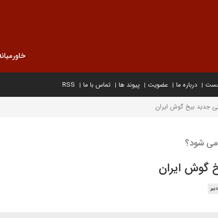
خاورمیانه
خست
درباره ما
عضویت
پیوند ها
تماس با ما
RSS
تی جدید بیخ گوش ایران
 می شود؟
 گوش ایران
بیر