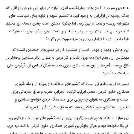
به همین سبب ما کشورهای تولیدکننده انرژی نباید در برابر این جریان توفانی که
جنگ روسیه در اوکراین به وجود آورده، تسلیم شویم و نباید بهای سیاست های
متهورانه روسیه و غرب را بپردازیم. اما چگونه ممکن است چنین مساله ای محقق
شود در حالی که مهمترین سازوکار حفظ بهای نفت عربی و گاز عربی با مشارکت
طرف اصلی در نزاع فعلی یعنی روسیه صورت می گیرد؟
این چالش جدید و مهمی است و مستلزم کار در مسیرهای متعددی است که
مهمترین آن، عدم اجازه به ورود نفت و گاز عربی به عنوان ابزار سیاسی پرفشار در
نزاع روسیه، آمریکا و اروپاست، منابع انرژی باید به شکل قاطعی از دگرگونی های
سیاست جدا شود.
مسیر دیگر مستلزم آن است که کشورهای منطقه خاورمیانه از جمله شورای
همکاری خلیج فارس، مصر، ایران، ترکیه، الجزایر، مغرب و عراق سازمانی برای
امنیت و همکاری به عنوان چارچوبی برای هماهنگ کردن مواضع سیاسی و
نظامی و اقتصادی خود تشکیل دهند که منافع مشترک آنها را می‌طلبد.
این سازمان هرگز همپیمان جایگزین برای روابط کشورهای عربی خلیج فارس و
آمریکا نخواهد بود و هرگز جایگزین شورای همکاری خلیج فارس یا اتحادیه عرب
نخواهد شد، اما چارچوبی برای هماهنگ کردن سیاست ها خواهد بود در سایه