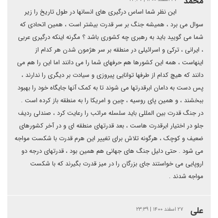
محمد
این نظر شما اساس درگیری های انسانها در طول تاریخ را زیر
سوال می برد ، همیشه جنگ بر سر قدرت بیشتر است ، همین اتحادی که
شما می گویید باید به رهبری چه کشوری باشد ؟ مگرنه اینکه درگیری عربی
، ایرانی ، ترکی و اسرائیلی در منطقه بر سر هژمون شدن هر کدام از
اینهاست ، همه این کشورها هم حرفهای شما را می دانند اما این را هم می
دانند که هیچ کدام از طرفها توانایی پیروزی و سیادت بر دیگری را ندارند ،
پس دست به دامان ابرقدرتها می شوند تا به کمک آنها جایگاه خود را بهبود
ببخشند ، و همین پای روسیه ، چین و امریکا را به منطقه باز کرده است .
در جنگ قدرت بین المللی باید سلسله مراتب را رعایت کرد ، صندلی ردیف
جلو در اختیار ابرقدرت هاست ، بعد قدرتهای منطقه ای و در آخر کشورهای
ضعیف و کوچک ، هرگونه تلاش برای تغییر این هرم قدرت با شکست مواجه
می شود . حتی دلیل جنگ های جهانی هم همین بود ، قدرتهای درجه دو
اروپایی می خواستند جای بزرگان را در میز قدرت بگیرند که با شکست
مواجه شدند .
علی
۲۷ اسفند ۱۴۰۰ | ۲۳:۳۹