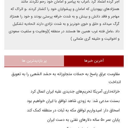
اجر کرده اعتماد کرد ،اعراب به پیامبر و امامان خود رحم نکردند مانند
همنژادهای یهودیان که امامان و پیشوایان خود را کشتار کردند ،و اتراک که
مهاجر و فاقد دانش و بینش و به شدت خرافه پرستی بودند و خود را همنژاد
گرگ میداند و خلق و خوی خونریز و به شدت نژادی دارند اتحادیه تشکیل
داد ،عامل فتنه غرب همین ها هستند در منطقه )(وهابیت و سلفیت سعودی
و اخوانیت و خلیفه گری عثمانی )
آخرین خبرها
پر بازدیدترین ها
مقاومت عراق پاسخ به حملات متجاوزانه به حشد الشعبی را به تعویق
انداخت
خزانه‌داری آمریکا تحریم‌های جدیدی علیه ایران اعمال کرد
بسنت مدعی شد: به زودی شاهد توافق با ایران خواهیم بود
اسحاق دار: امیدواریم توافق مکه به ثبات در منطقه کمک کند
پایان عمر ۵۰ ساله دلارهای نفتی به دست ایران