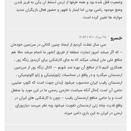
وضعیت قفل شده بود و همه طرفها از ترس تسلط ان یکی به فریز شدن
وضع موجود راضی بودن اما اینبار با ظهور و حضور فعال بازیگران جدید
موازنه ها تغییر کرده است.
خسرو
۲۵ مرداد ۱۴۰۱ | ۱۲:۵۹
سی سال غفلت کردیم از ایجاد چنین کانالی در سرزمین خودمان
-- که اگر میشد امروز تجارت منطقه از طریق کشور ما انجام میشد حالا هم
منافع ملی مان ایجاب میکند که به جای کارشکنی برای کریدور زنگه زور ،
همکاری کنیم تا از منافع آن بهره مند شویم --- کانال زنگه زور از سرزمین
ارمنستان میگدرد و در واقع در محاسبات ژئوپلیتیکی و ژئو اکونومیکی ،
ارمنستان رقیب ایران محسوب میشود (بدان جهت است که کلوپ صلیبی
حامی آن است )حال آنکه سیاست خارجی رسمی ما در این مورد یا منفعل
است و یا حامی منافع ارمنستان رقیب -- چون با کارشکنی های ایران در
واقع قدرت چانه زنی ارمنستان تقویت میشود وبه نظر میرسد دیازپورای
ارمنی در ایران به این بازی دامن میزند