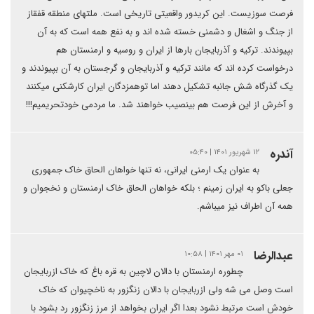
فرصت سوزیست. این کریدور واقعیتی تاریخی است. ملتهای منطقه قفقاز
از جنگ و اشغال و دشمنی خسته شده اند و به نفع همه است که به آن
بپیوندند. ترکیه و آذربایجان بارها از ایران و روسیه و ارمنستان هم
درخواست کرده اند که مانند ترکیه و آذربایجان و گرجستان به آن بپیوندند و
یک گذرگاه شش جانبه تشکیل دهند اما توهمزدگان ایران کارشکنی میکنند
و آخرش از این فرصت هم بینصیب خواهند شد. ما مردمی خودتحریمیم!!!
آندره
۱۲ شهریور ۱۴۰۱ | ۰۵:۴۰
به عنوان یک ارمنی ایرانی، نه تنها خواهان الحاق خاک جمهوری
جعلی باکو به ایران زمینم ؛ بلکه خواهان الحاق خاک ارمنستان و نخجوان و
همه آن اطراف نیز میباشم.
عبدالرضا
۰۱ مهر ۱۴۰۱ | ۱۰:۵۸
چطوره ارمنستان با دالان لاچین به قره باغ که خاک ازربایجان
است وصل می شه ولی ازربایجان با دالان زنگزور به ناخچیوان که خاک
خودش است مرتبط نشود بعدا اگر ایران بخواهد از مرز زنگزور رد بشود با