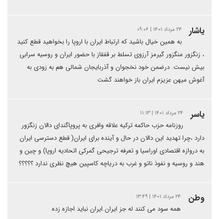
یاشار
۲۴ مرداد ۱۴۰۱ | ۰۹:۰۶
به همین خیال باشید که ارتباط ایران با اروپا را بخواهید قطع کنید
، زنگزور منگزور گیرمز آرزوی تسلط بر قفقاز با حضور ایران و روسیه سرابی
بیش نیست. درضمن خود نخجوان و آذربایجان شمالی هم به زودی به
آغوش میهن عزیزم ایران باز خواهند گشت
یاسر
۲۴ مرداد ۱۴۰۱ | ۱۱:۱۳
روزنامه حزب حاکمه ترکیه علاقه وافری به پروپاگندای دالان زنگزور
دارد ،چرا تهدید این دالان در حال و آینده برای ایران( قطع دسترسی ایران
به دروازه اقتصادی اوراسیا و تعرفه ترجیحی گمرکی اتحادیه اروپا) و چین و
هند و روسیه و نفوذ ناتو و غرب به دریاچه کاسپین هیچ نظری ندارد ؟؟؟؟؟
وطن
۲۴ مرداد ۱۴۰۱ | ۱۳:۴۹
همه سود می کنند له جز ایران.ایران نباید اجازه زده