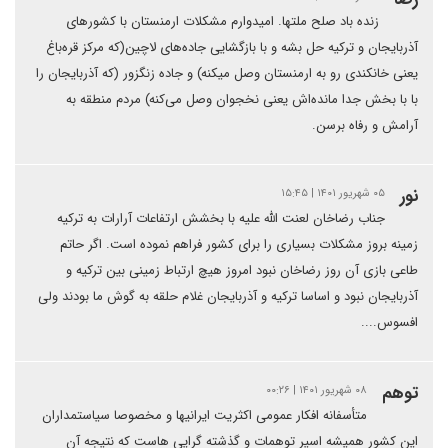
زنده باد صلح ملتها. امیدوارم مشکلات ارمنستان با کشورهای
آذربایجان و ترکیه حل بشه و با بازگشایی جاده‌های لاچین(که مرکز قره‌باغ
یعنی خانکندی رو به ارمنستان وصل میکنه) و جاده زنگزور (که آذربایجان را
با با بخش جدا مانده‌اش یعنی نخجوان وصل می‌کنه) مردم منطقه به
آرامش و رفاه برسن.
نور
۰۵ شهریور ۱۴۰۱ | ۱۵:۴۵
جناب رضاخان لعنت الله علیه با بخشش ارتفاعات آرارات به ترکیه
زمینه بروز مشکلات بسیاری را برای کشور فراهم نموده است. اگر حاتم
طاعی بازی آن روز رضاخان نبود امروز هیچ ارتباط زمینی بین ترکیه و
آذربایجان نبود و اساسا ترکیه و آذربایجان غلام حلقه به گوش ما بودند ولی
افسوس....
توهم
۰۸ شهریور ۱۴۰۱ | ۰۰:۲۶
متأسفانه افکار عمومی اکثریت ایرانیها و مخصوصا سیاستمداران
این کشور همیشه اسیر توهمات و گذشته گرایی هاست که نتیجه آن