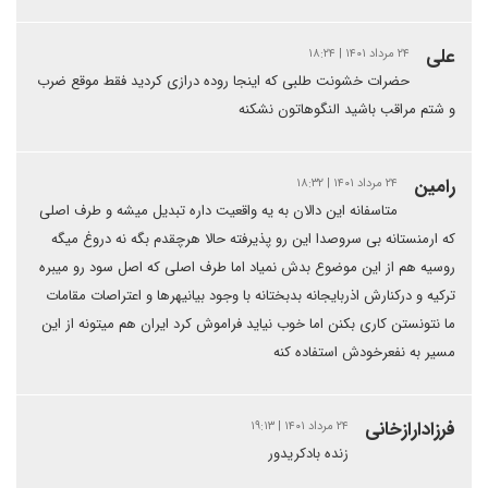
علی
۲۴ مرداد ۱۴۰۱ | ۱۸:۲۴
حضرات خشونت طلبی که اینجا روده درازی کردید فقط موقع ضرب
و شتم مراقب باشید النگوهاتون نشکنه
رامین
۲۴ مرداد ۱۴۰۱ | ۱۸:۳۲
متاسفانه این دالان به یه واقعیت داره تبدیل میشه و طرف اصلی
که ارمنستانه بی سروصدا این رو پذیرفته حالا هرچقدم بگه نه دروغ میگه
روسیه هم از این موضوع بدش نمیاد اما طرف اصلی که اصل سود رو میبره
ترکیه و درکنارش اذربایجانه بدبختانه با وجود بیانیهرها و اعتراصات مقامات
ما نتونستن کاری بکنن اما خوب نیاید فراموش کرد ایران هم میتونه از این
مسیر به نفعرخودش استفاده کنه
فرزادارازخانی
۲۴ مرداد ۱۴۰۱ | ۱۹:۱۳
زنده بادکریدور