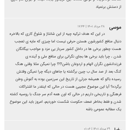
از دستش برنمیاد
موسی
۲۸ مرداد ۱۴۰۱ | ۱۷:۴۴
در این که هدف ترکیه چیه از این شانتاژ و شلوغ کاری که بالاخره
دنبال منافع کشورشون هستن حرفی نیست اما چیزی که مایه ی تعجب
هست چطور برخی ها در داخل کشور سرباز یی مزد و مواجب بیگانگان
شدن ، چرا باید برخی ها بجای نگرانی برای منافع ملی و آینده ی
فرزندانشون نگران الهام و اردوغان باشن!؟!؟ چرا نمیگن مثلا وقتی هنگ
کنگ بعد از صد سال ب چین برگشته یا جاهای دیگه چرا نمیگن وقتش
رسیده باکو که همیشه جزئی از تاریخ این سرزمین بوده به آغوش وطن
برگرده؟ آیا این موضوع عجیبی هست در حالی که اینقدر ما اشتراکات
فرهنگی و تاریخی داریم در حالی که اون همه آدم سر جنگ با روسیه کشته
شدن و فقط بخاطر ضعف حکومت شکست خوردیم، امروز باید این موضوع
یک مطالبه عمومی باشه
رضا
۲۹ مرداد ۱۴۰۱ | ۰۱:۰۶