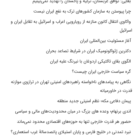
بقایی: توافق عربستان، ترکیه و پاکستان را تهدید نمی‌بینیم
چرا پیوستن به سازمان کشورهای ترک به نفع ایران نیست
واکاوی انتقال کانون منازعه از رویارویی اعراب و اسرائیل به تقابل ایران و
اسرائیل
آغاز مسئولیت بین‌المللی ایران
دکترین ژئواکونومیک ایران در شرایط تصاعد بحران
الگوی بقای تاکتیکی اردوغان با نیرنگ علیه ایران
گره سیاست خارجی ایران چیست؟
نگاهی به پیامدهای ناخواسته راهبردهای امنیتی تهران در ترازوی موازنه
قدرت در خاورمیانه
پیمان دفاعی مکه؛ نظم امنیتی جدید منطقه
اندی برنهام؛ وعده های بزرگ در میان محدودیت‌های مالی و سیاسی
حضور هر قدرت خارجی تنها به حوزه‌های اقتصادی محدود نمی‌ماند
نبرد تمدنی در خلیج فارس و پایان استیلای پانصدسالۀ غرب استعماری؟