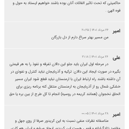
حاکمیتی که تحت تاثیر القائات آنان بوده باشند خواهیم ایستاد به حول و
قوه الهی .
امیر
۲۶ مرداد ۱۴۰۱ | ۲۰:۲۵
من مسیر بهتر سراغ دارم از دل بازرگان
علی
۲۶ مرداد ۱۴۰۱ | ۲۱:۱۸
در مرحله اول ایران باید جلو این دالان تفرقه و نفوذ را به هر قیمتی
بگیره در صورت ایجاد این دالان: ترکیه و آذربایجان نباید کنترل و نفوذی در
آن داشته باشند راه ارتباط ایران با ارمنستان نباید قطع شود ایران مسیر
خشکی شمال رو از آذربایجان به ارمنستان منتقل کنه برنامه ریزی برای
الحاق نخجوان (همانند کریمه در روسیه) انجام تا کل طرح از بین بره یا حق
امیر
۲۸ مرداد ۱۴۰۱ | ۰۰:۰۵
متاسفانه نظرات منفی نسبت به این کریدور صرفا از روی جهل و
مقاصد نژادگرایانه و قومی هست این کریدور ایجاد میشه و ایران هم کاری