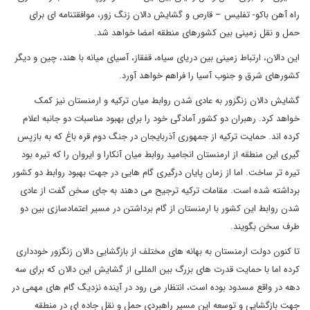
راه آهن باکو- تفلیس – قارص و گشایش دالان زنگ زور، موافقتنامه ای برای
حمل و نقل زمینی بین کشورهای منطقه امضا خواهد شد.
این دالان، ارتباط زمینی بین دریای سیاه، قفقاز، آسیای میانه با هند، چین و دیگر
کشورهای شرق و جنوب آسیا را فراهم خواهد آورد.
گشایش دالان زنگزور به عادی شدن روابط میان ترکیه و ارمنستان نیز کمک
خواهد کرد. رهبران دو کشور آمادگی خود را برای بهبود مناسبات دو جانبه اعلام
کرده اند. حمایت ترکیه از جمهوری آذربایجان در جنگ دوم قره باغ که به بازپس
گیری این منطقه از ارمنستان انجامید روابط میان آنکارا و ایروان را که تیره بود
تیره تر ساخت. اما از زمان پایان درگیری گام هایی در جهت بهبود روابط دو کشور
برداشته شده است. مقامات ترکیه ترجیح می دهند به جای سخن گفت از عادی
شدن روابط این کشور با ارمنستان از گام برداشتن در مسیر اعتمادسازی بین دو
طرف سخن بگویند.
تا کنون دولت ارمنستان به بهانه های مختلف از بازگشایی دالان زنگزور خودداری
کرده اما با حمایت قدرت های بزرگ بین المللی از گشایش این دالان که برای سه
دهه در واقع مسدود بوده است، انتظار می رود در آینده نزدیگ گام های مهمی در
جهت بازگشایی و توسعه این مسیر راهبردی حمل و نقل جاده ای در منطقه