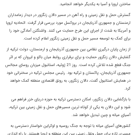
ساختن اروپا و آسیا به یکدیگر خواهد انجامید.
گسترش حمل و نقل زمینی و راه آهن در مسیر دالان زنگزور در دیدار زمامداران
ارمنستان و جمهوری آذربایجان در بروکسل مورد بررسی قرار گرفت. اتحادیه اروپا
و آمریکا به شدت از اجرای این طرح حمایت می کنند. واشنگتن آمادگی خود را
برای کمک به توسعه مسیر حمل و نقل زمینی زنگزور اعلام کرده است.
از زمان پایان درگیری نظامی بین جمهوری آذربایجان و ارمنستان، دولت ترکیه از
گشایش دالان زنگزور حمایت و برای برقراری روابط میان باکو و ایروان که بر اثر
جنگ قطع شده تلاش کرده است. روز 21 ژوئیه، استانبول میزبان روسای مجالس
جمهوری آذربایجان، پاکستان و ترکیه بود. رئیس مجلس ترکیه در سخنرانی خود
در همایش استانبول گفت، دالان زنگزور، به رونق اقتصادی منطقه کمک خواهد
کرد.
با بازگشایی دالان زنگزور، امکان دسترسی ترکیه به حوزه دریای خزر فراهم می
شود و این دالان به یکی از کوتاه ترین مسیرهای حمل و نقل زمینی بین ترکیه،
آسیای میانه و چین تبدیل خواهد شد.
کشورهای آسیای میانه با توجه به جنگ روسیه و اوکراین خواستار دسترسی به
مسیری تازه برای حمل ونقل زمینی بین این منطقه و اروپا هستند. با راه اندازی