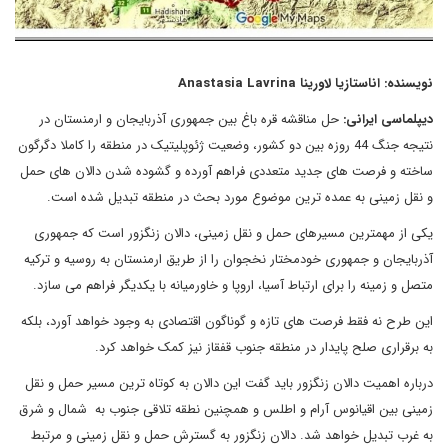
نویسنده: اناستازیا لاورینا Anastasia Lavrina
دیپلماسی ایرانی:
حل مناقشه قره باغ بین جمهوری آذربایجان و ارمنستان در
نتیجه جنگ 44 روزه بین دو کشور، وضعیت ژئوپلیتیک در منطقه را کاملا دگرگون
ساخته و فرصت های جدید متعددی فراهم آورده و گشوده شدن دالان های حمل
و نقل زمینی به عمده ترین موضوع مورد بحث در منطقه تبدیل شده است.
یکی از مهمترین مسیرهای حمل و نقل زمینی، دالان زنگزور است که جمهوری
آذربایجان و جمهوری خودمختار نخجوان را از طریق ارمنستان به روسیه و ترکیه
متصل و زمینه را برای ارتباط آسیا، اروپا و خاورمیانه با یکدیگر فراهم می سازد.
این طرح نه فقط فرصت های تازه و گوناگون اقتصادی به وجود خواهد آورد، بلکه
به برقراری صلح پایدار در منطقه جنوب قفقاز نیز کمک خواهد کرد.
درباره اهمیت دالان زنگزور باید گفت این دالان به کوتاه ترین مسیر حمل و نقل
زمینی بین اقیانوس آرام و اطلس و همچنین نطقه تلاقی جنوب به شمال و شرق
به غرب تبدیل خواهد شد. دالان زنگزور به گسترش حمل و نقل زمینی و مرتبط