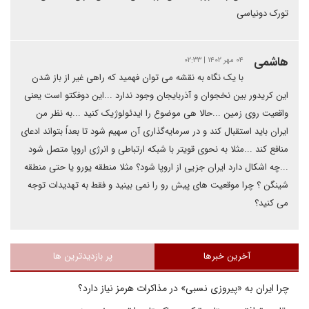
تورک دونیاسی
هاشمی
۰۴ مهر ۱۴۰۲ | ۰۲:۳۳
با یک نگاه به نقشه می توان فهمید که راهی غیر از باز شدن
این کریدور بین نخجوان و آذربایجان وجود ندارد ...این دوفکتو است یعنی
واقعیت روی زمین ...حالا هی موضوع را ایدئولوژیک کنید ...به نظر من
ایران باید استقبال کند و در سرمایه‌گذاری آن سهیم شود تا بعداً بتواند ادعای
منافع کند ...مثلا به نحوی قویتر با شبکه ارتباطی و انرژی اروپا متصل شود
...چه اشکال دارد ایران جزیی از اروپا شود؟ مثلا منطقه یورو یا حتی منطقه
شینگن ؟ چرا موقعیت های پیش رو را نمی بینید و فقط به تهدیدات توجه
می کنید؟
آخرین خبرها
پر بازدیدترین ها
چرا ایران به «پیروزی نسبی» در مذاکرات هرمز نیاز دارد؟