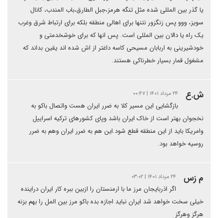
یا گذر بین المللی شده مثل تنگه هرمز،جبل الطارق،باب المندب، کانال
سویز، ووو پس زنگزور نتنها برای اهالی منطقه بلکه برای ارتباط شرق وغرب
یک راه یا دالان بین المللی است. پس انها که برای خوشخدمتی و
خودشیرینی به اربابان مسیحی کاسه داغتر از اش شده اند یقین بداند که
مشغول قمار بسیار خطرناکی هستند.
ش.ع
۲۴ مرداد ۱۴۰۱ | ۰۰:۴۷
بازگشایی این مسیر کلا به ضرر ایران هست واتصال باکو به
نخجوان بهتر است از خاک ایران باشد وپای کشورهای ترکیه اسراییل
وامریکا باید از این منطقه قطع شود.این هم به ضرر ایران وهم به ضرر
روسیه خواهد بود.
م زس
۲۴ مرداد ۱۴۰۱ | ۰۳:۰۲
اگر اذربایجان مرز ما با ارمنستان را ازبین ببره کار ایران دراینده
خیلی سخت خواهد شد ایران نباید اجازه بده باکو مرز بین المل را بهم بزنه
هرگز وهرگز