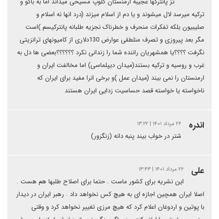
تز پانترکها عجیبه ارمنستان کلوپ مسیحی میداند اما به باکو و
ترکیه میرسد لال میشوند و یا دم از اسلام میزند (درد انها نه اسلام و
صلیبیون بلکه تفکرات منحرف و خطرناک نجزیه طلبانه پانترکیسم )است
مگر بعد پیروزی و تصرف منلطقی عوارض 130دلاری از کامیونهای ترانزیتی
نگرفت ؟؟؟؟یا همشهریان راننده شما را زندانی نکرد ؟؟؟؟؟؟بعضی ها دل به
غرب و روسیه و ترکیه بستند(میدان دیپلماسی) اما مخالفت ایران و
ارمنستان را نمی بیند (میدان عمل )و برخی انرا مفید برای ایران که
ناخواسته یا خواسته قصد حساسیت زدایی ایران هستند
اندره
۲۶ مرداد ۱۴۰۱ | ۱۳:۲۲
شتر در خواب بیند پنبه دانه (زنگزور)
علی
۲۶ مرداد ۱۴۰۱ | ۱۳:۴۳
این نشریه برای کشور ماست . حتما برای اصلاح طلبها هم هست .
اصلا ایران همچین اجازه ای به هیچ کس نخواهد داد . رهبر ایران در دیدار
با پوتین و‌ اردوغان اعلام کرد که هیچ مرزی تغییر نخواهد کرد و وقتی