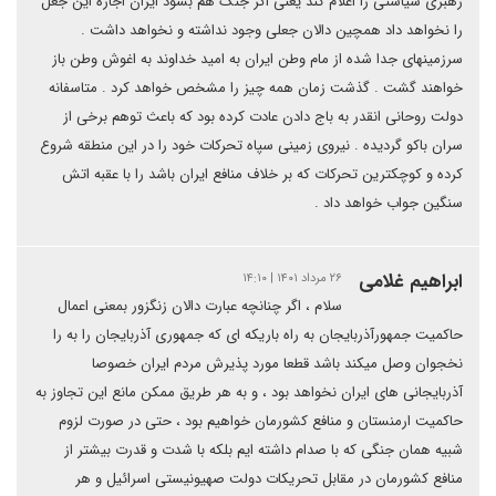
رهبری سیاستی را اعلام کند‌ یعنی اگر جنگ هم بشود ایران اجازه این جعل
را نخواهد داد همچین‌ دالان جعلی وجود نداشته و نخواهد‌ داشت .
سرزمینهای جدا شده از مام وطن ایران به امید خداوند به اغوش وطن باز
خواهند گشت .‌ گذشت زمان همه چیز را مشخص خواهد کرد . متاسفانه
دولت روحانی انقدر به باج دادن عادت کرده بود که باعث توهم برخی از
سران باکو گردیده . نیروی زمینی سپاه تحرکات خود را در این منطقه شروع
کرده و کوچکترین تحرکات که بر خلاف منافع ایران باشد را با عقبه اتش
سنگین جواب خواهد داد .
ابراهیم غلامی
۲۶ مرداد ۱۴۰۱ | ۱۴:۱۰
سلام ، اگر چنانچه عبارت دالان زنگزور بمعنی اعمال
حاکمیت جمهورآذربایجان به راه باریکه ای که جمهوری آذربایجان را به را
نخجوان وصل میکند باشد قطعا مورد پذیرش مردم ایران خصوصا
آذربایجانی های ایران نخواهد بود ، و به هر طریق ممکن مانع این تجاوز به
حاکمیت ارمنستان و منافع کشورمان خواهیم بود ، حتی در صورت لزوم
شبیه همان جنگی که با صدام داشته ایم بلکه با شدت و قدرت بیشتر از
منافع کشورمان در مقابل تحریکات دولت صهیونیستی اسرائیل و هر