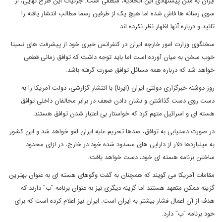
ایران به متن پیشنهادی این اتحادیه، منطقی است. جزئیات این طرح نهایی، از
سوی رسانه ها فاش شده اما هیچ یک از طرفین رسما مطالب انتشار یافته را
تائید و درباره آنها اظهار نظر نکرده اند.
سخنگوی وزارت امور خارجه ایران در کنفرانس خبری خود از پیشرفت های نسبتا
خوب سخن به میان آورده است اما باید توجه داشت که توافق زمانی قطعی
خواهد شد که درباره همه مسائل توافق صورت گرفته باشد.
روز دوشنه خبرگزاری دولتی ایران (ایرنا) با انتشار گزارشی، دولت آمریکا را به
دست روی دست گذاشتن و نشان دادن ضعف در برابر مخالفان داخلی توافق
هسته ای و اسرائیل متهم کرد که خواستار بی اعتبار شدن توافق هستند.
در صورت دستیابی به توافق، صدها تحریم علیه ایران لغو خواهد شد و این کشور
به میلیاردها دلار از دارایی های مسدود شده خود در خارج، در ازای محدود
ساختن برنامه هسته ای خود، دست خواهد یافت.
مقامات آمریکا می گویند که همچنان به گفت وگوهای هسته ای به عنوان بهترین
گزینه ممکن متعهد هستند اما گزینه دیگری نیز به عنوان برنامه "ب" دارند که
هدف از آن اعمال فشار بیشتر به ایران است. ایران نیز اعلام کرده است که برای
خود برنامه "ب" دارد.