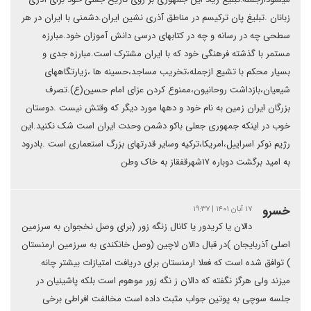
زبانان .تبلیغ پان ترکیسم در مناطق آذری نشین ایران.دشمنی با ایران در هر
سطحی چه در رسانه و چه در کتابهای درسی دانش آموزان خود.مبارزه
مستمر با گذشته فرهنگی خود که با ایران مشترک است.مبارزه جدی و
بسیار محکم با تشیع ازجمله،تخریب مساجد،حسینه ها ،زیارتگاههای
شیعیان،بازداشت روحانیون،ممنوع کردن عزای امام حسین(ع).تصرف
بزرگان ایران زمین به نام خود و دهها مورد دیگر که وقتش نیست .دوستان
خوب در اینکه جمهوری جعلی باکو دشمن وحدت ایران است شک نکنید.این
رژیم نوکر اسراییل،امریکا،ترکیه وسایر قدرتهای بزرگ استعماری است .بادرود
به امید برگشت دوباره ۱۷شهرقفقاز به خاک وطن
خسرو
۱۷ آبان ۱۴۰۱ | ۱۹:۳۷
دالان یا کریدور یا کانال زنگه زور (برای وصل نخجوان به سرزمین
اصلی آذربایجان )در قبال دالان لاچین (وصل خانکندی به سرزمین ارمنستان
) توافق شده است که فعلا ارمنستان برای دریافت امتیازات بیشتر چانه
میزند ولی هرگز نگفته که دالان ز نگه زور موهوم است بلکه پاشینیان در
جلسه سوچی به پوتین جواب مثبت داده است مخالفت افراطی برخی