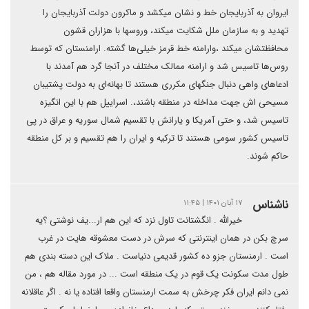
ایروان به آذربایجان خط و نشان میکشد و ماکرون دولت آذربایجان را
تهدید و به سازمان ملل شکایت میکند، وروسها با هزاران قشون
محافظتشان میکند ،وارامنه خط قرمز خیلی‌ها گشته. ارامنستان که توسط
روس‌ها تاسیس شد و ارامنه ممالک مختلف در آنجا گرد هم آمدند با
ادعاهای واهی دنبال جنگهای مکرری هستند تا بهانه‌ای به دولت پشتیبان
مسیحی اش جهت مداخله در منطقه باشند،. اسراییل هم با این انگیزه
تاسیس شد، و حتی آمریکا و یارانش با تقسیم شمال سوریه و عراق در پی
تاسیس کشور سومی هستند تا ترکیه و ایران را هم تقسیم و بر کل منطقه
حاکم شوند.
ناشناس
۱۷ آبان ۱۴۰۱ | ۱۱:۴۵
خیرالله . انگشتانت تاول نزد که این هم ار...یف نوشتی ؟یه
سرچ بکن در همان اینترنتی که سرش در دست معشوقه هایت در غرب
است . ارمنستان جزو ده کشور قدیمی دنیاست . ملاک این دسته بندی هم
طول مدت سکونت یک قوم در یک منطقه است ... در مورد مقاله هم ، من
نمی دانم ایران فکر چرخش به سمت ارمنستان واقعا افتاده یا نه . اگر عاقلانه