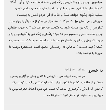
سیاسیون ایران با ایجاد کریدور زنگه زور و خط قرمز اعلام کردن آن --آنگاه
که پاشینیان با گرفتن امتیاز و یا تهدید آذربایجان با بستن دالان لاچین ،
تسلیم شود چگونه خواهد شد؟ یا بالاتر از آن هردو کشور به پیشنهاد
امریکایی سی سال قبل که میگفت سه هزار کیلومتر از قره باغ با چهار هزار
کیلومتر از زنگه زور مبادله شود بله بگویند چه خواهد شد ؟ به جهت حقوقی
ایران صاحب نظر و تصمیم خواهد بود؟ واگذاری زنگه زور به آذربایجان بدان
جهت که روزی به ایران ملحق خواهد شد(به لحاظ وجود ۹۵درصد جمعیت
شیعه ) بهتر نیست ؟ درحالی که ارمنستان مجبور است مستعمره روسیه یا
امریکا یا فرانسه باشد
به خسرو
۱۸ آبان ۱۴۰۱ | ۱۳:۴۹
در تعاریف دیپلماسی ، کریدور یا دالان یعنی واگزاری رسمی
بخشی از خاک یه کشور با کشور دیگر . آخه ارمنستان بیاید با گرفت یک
کریدور کم ارزش ، کریدوری بدهد که سبب می شود ارتباط جغرافیاییش با
قویترین همسایه اش قطع شود ؟ حقیقتا که ...