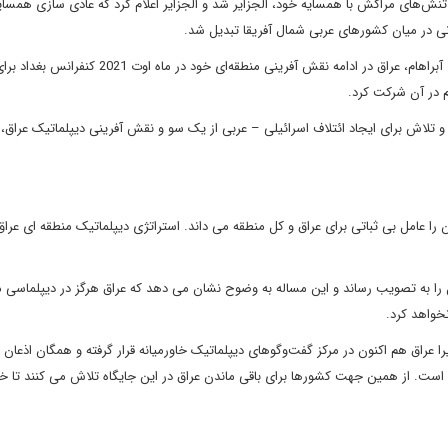
نش‌های مراکش با همسایه خود، الجزایر شد و الجزایر اعلام کرد که عادی سازی همسایه
نی در میان کشورهای عربی شمال آفریقا تبدیل شد.
در کنار بی میلی بسیاری از کشورهای منطقه نسبت به توافقنامه‌های آبراهام، عراق در ادامه نقش آفرینی منط
 در آن شرکت کرد.
و تلاش برای ایجاد ائتلاف اسرائیلی – عربی از یک سو و نقش آفرینی دیپلماتیک عراق، 
را عامل بی ثباتی برای عراق و کل منطقه می داند. استراتژی دیپلماتیک منطقه ای عرا
روابط با اسرائیل را به تصویب رساند و این مساله به وضوح نشان می دهد که عراق هرگز در دیپلماسی 
خواهد کرد.
را عراق هم اکنون در مرکز گفت‌وگوهای دیپلماتیک خاورمیانه قرار گرفته و همگان اذعان د
 است. از همین جهت کشورها برای باقی ماندن عراق در این جایگاه تلاش می کنند تا خ