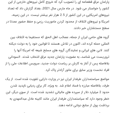
پارلمان عراق قطعنامه ای را تصویب کرد که خروج کامل نیروهای خارجی از این
کشور را خواستار می شود. در ماه مارس سال 2021، بغداد گزارش داد که تعداد
نیروهای امریکایی در این کشور از 2.5 هزار نفر بیشتر نیست. در این زمینه،
امریکا و نیروهای ائتلاف از محدود کردن ماموریت رزمی و حفظ حضور عمدتا در
سطح مستشاران خبر دادند.
گروه های حامی ایران از جمله، عصائب اهل الحق که مستقیما به ائتلاف بین
المللی حمله کرده اند، اکنون در تلاش هستند تا قوانین خود را به دولت دیکته
کنند. لابی های ایرانی و نمایندگان گروه های مسلح شیعه که امریکا آنها را
تروریست می شناسد، به عضویت پارلمان جدید عراق انتخاب شدند. السودانی
بلافاصله پس از آغاز به کارش بر ریاست دولت جدید، سرویس اطلاعات ملی را از
افراد نخست وزیر سابق برای مانور آزادتر پاک کرد.
مواضع سیاستمداران طرفدار ایران نیز در وزارت دارایی تقویت شده است. از یک
طرف، بلافاصله مبارزه با فساد اعلام شد. به ویژه، کار برای ردیابی ناپدید شدن
حدود 2 میلیارد دلار از سپرده های مالیاتی تشدید شده است. از سوی دیگر، این
خطر وجود دارد که سیاستمداران طرفدار ایران مانند کابینه عادل عبدالمهدی به
برداشت پول از منابع دولتی ادامه دهند.