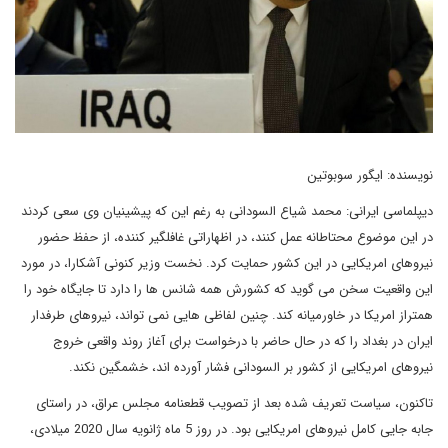
نویسنده: ایگور سوبوتین
دیپلماسی ایرانی: محمد شیاع السودانی به رغم این که پیشینیان وی سعی کردند
در این موضوع محتاطانه عمل کنند، در اظهاراتی غافلگیر کننده، از حفظ حضور
نیروهای امریکایی در این کشور حمایت کرد. نخست وزیر کنونی آشکارا، در مورد
این واقعیت سخن می گوید که کشورش همه شانس ها را دارد تا جایگاه خود را
همتراز امریکا در خاورمیانه کند. چنین لفاظی هایی نمی تواند، نیروهای طرفدار
ایران در بغداد را که در حال حاضر با درخواست برای آغاز روند واقعی خروج
نیروهای امریکایی از کشور بر السودانی فشار آورده اند، خشمگین نکند.
تاکنون، سیاست تعریف شده بعد از تصویب قطعنامه مجلس عراق، در راستای
جابه جایی کامل نیروهای امریکایی بود. در روز 5 ماه ژانویه سال 2020 میلادی،