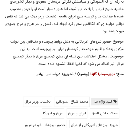
به رغم آن که السودانی و سیاستش نگرانی عربستان سعودی و دیگر کشورهای
حاشیه خلیج فارس را باعث می شود، اما هنوز دشوار است او را فردی منصوب
شده با هدایت ها و توصیه های ایران بنامیم. نخست وزیر درک می کند که نقض
نهائی موازنه ای که الکاظمی سعی کرد ایجاد کند، کشور را در هرج و مرج جدیدی
فرو خواهد برد.
موضوع حضور نیروهای امریکایی به دلیل روابط پیچیده و متناقض بین دولت
مرکزی بغداد و اقلیم خودمختار کردستان عراق نیز پیچیده است. به این
موضوعات، مشکل اختلافات بین قبیله ای میان کردهای عراق با دیگر کردهای
عراقی نیز اضافه می شود که اخیرا اتفاقا تشدید شده است.
منبع:
نزاویسیمایا گازتا
(روسیه) / تحریریه دیپلماسی ایرانی
کلید واژه ها:
محمد شیاع السودانی
نخست وزیر عراق
عصائب اهل الحق
ایران و عراق
عراق و امریکا
خروج نیروهای امریکایی از عراق
حضور نیروهای ناتو در عراق