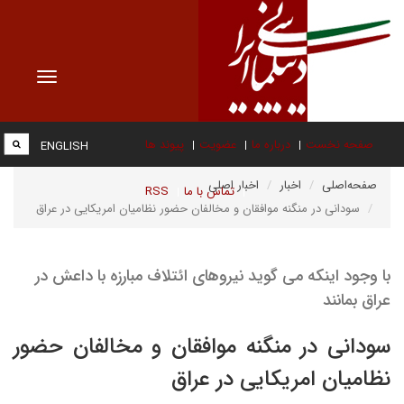
Toggle
vigation
صفحه نخست
درباره ما
عضویت
پیوند ها
ENGLISH
صفحه‌اصلی
اخبار
اخبار اصلی
تماس با ما
RSS
سودانی در منگنه موافقان و مخالفان حضور نظامیان امریکایی در عراق
با وجود اینکه می گوید نیروهای ائتلاف مبارزه با داعش در
عراق بمانند
سودانی در منگنه موافقان و مخالفان حضور
نظامیان امریکایی در عراق