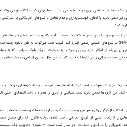
ا یک موفقیت سیاسی برای دولت خود می‌داند – دستاوردی که به اعتقاد او می‌تواند ش
یز سعی دارند با ادعای خویشتن‌داری و عدم تعامل با نیروهای آمریکایی یا اسرائیلی و
ری کنند.
یم خود را برای تحریم انتخابات مجدداً تأیید کند و به عدم تحقق خواسته‌های او
انحلال شبه‌نظامیان، مبارزه با فساد و ادغام نیروهای بسیج مردمی (PMF) در نیروهای امنیتی رسمی اشاره کند. غیبت صدر می‌تواند به طور بالقوه چش
ی بر این‌که او امکان دارد پیروان خود را به حمایت از یک بلوک سیاسی که با خواس
ممکن است سودانی را در انتخابات تأیید کند. با این حال، چنین اقدامی در حال حاضر
ق حمایت می‌کنند، سودانی قصد دارد طبقه متوسط شیعه، از جمله کارمندان دولت، پرس
د. این گروه‌ها تمایل دارند ثبات سیاسی و اداری را همراه با رشد اقتصادی، حتی اگ
و، اجتناب از درگیری‌های سیاسی و نظامی و تأکید بر ارائه خدمات و توسعه اقتصادی مت
هایی را از رقیب اصلی او، نوری المالکی، رهبر ائتلاف دولت قانون، که برای همین جم
عه، تغییراتی را در قانون انتخابات خواستار شده است – به‌ویژه، تصویب یک سیستم 