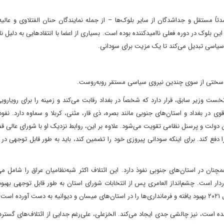
 ۵۰ نماینده مجلس، عمدتاً مستقل و جداشدگان از سایر بلوک‌ها – از جمله نمایندگان حنان الفتلاوی و عا
ین بلوک در دوره فعلی ناامیدکننده بوده است. بسیاری از اعضا با انتقادهایی به دلیل نا
ر سیاسی تبدیل می‌کند تا یک مزیت برای سودانی.
ابت سختی از سوی چندین نیروی سیاسی مستقر روبه‌روست.
خست وزیر سابق، قرار دارد که شخصاً در بغداد رقابت می‌کند و زمینه را برای رویارو
وی در بغداد و استان‌های جنوبی مانند بصره، ذی قار، مثنی، کربلا و سماوه دارد. نفو
 دولت و پرسنل نظامی تقویت می‌شود. علاوه بر این، روابط نزدیک او با شورای عالی قض
دفع کند. برای اینکه سودانی پیروزی خود را تضمین کند، باید به طور قابل توجهی در ا
ان در استان‌های جنوبی نفوذ دارد. این ائتلاف اکثر شبه‌نظامیان عراق را شامل می
 می‌کنند، برخوردار است. چشم‌انداز العامری پس از انتخابات شورای استان به طور قابل توجهی بهبو
ست.
است، نیز چالشی جدی ایجاد می‌کند. الخزعلی، علی‌رغم جدایی از ائتلاف‌های گسترده‌