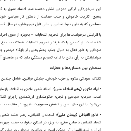
این سرخوردگی فراگیر عمومی نشان دهنده عدم اعتماد عمیق به ک
بسیج اکثریت خاموش و جلب حمایت از دستور کار سیاسی خود انجا
مسلحی که به دلیل نفوذ نظامی و مالی قابل توجهشان، در حال کسب
با افزایش درخواست‌ها برای تحریم انتخابات – به‌ویژه از سوی اح
شده است. او کسانی را که طرفدار تحریم انتخابات هستند، به مان
سودانی به طور فعال به دنبال جذب بخش‌هایی از پایگاه مردمی 
هوادارانش به رأی دادن یا ادامه تحریم بستگی دارد که در ماه‌ها
متحدان بین دستاوردها و خطرات
ائتلاف سودانی علاوه بر حزب خودش، جنبش فراتین، شامل چندین 
• ایاد علاوی (رهبر ائتلاف ملی):
است، سرمایه سیاسی و تجربه حکومتداری ارزشمندی را برای ائتلاف ب
می‌شود. با این حال، سن و کاهش محبوبیت علاوی، در مقایسه با مح
• فالح الفیاض (پیمان ملی):
گنجاندن الفیاض، رهبر حشد شعبی، در
اتحاد الفیاض با قبایل سنی، به ویژه در استان نینوا، به جذب چهره
ایران و شبه‌نظامیان آن ممکن است بر جذابیت سودانی در میان گروه