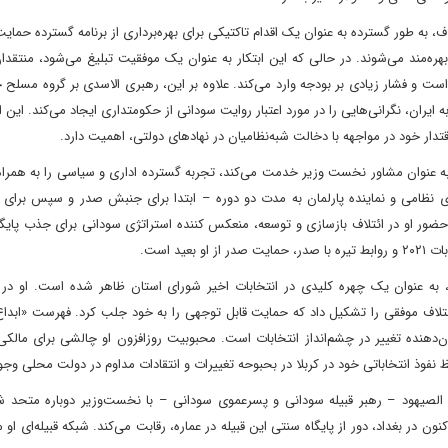
اف، به طور گسترده به عنوان یک اقدام تاکتیکی برای بهره‌برداری از برنامه گسترده حمای
 از ۲.۱۵ میلیون خانواده از آن بهره‌مند می‌شوند. در حالی که این ابتکار به عنوان یک موفقیت تبلیغ می‌شود، منت
ست و فشار زیادی بر بودجه وارد می‌کند. علاوه بر این، رهبری الاسدی بر گروه مسلح جن
ایران، نگرانی‌هایی را در مورد اعتبار روایت سودانی از حکومتداری ایجاد می‌کند. این ام
اقتدار خود در مواجهه با دخالت شبه‌نظامیان در نهادهای دولتی، اهمیت دارد.
ه عنوان مشاور نخست وزیر خدمت می‌کند، تجربه گسترده اداری و سیاسی را به همراه 
امی و نماینده پارلمان به مدت دو دوره – ابتدا برای جنبش صدر و سپس برای ا
ور او در ائتلاف بازسازی و توسعه، منعکس کننده استراتژی سودانی برای جذب پایگا
د است.
ا، به عنوان یک چهره کلیدی در انتخابات اخیر شورای استان ظاهر شده است. او در 
ئتلاف موفقی را تشکیل داد که حمایت قابل توجهی را به خود جلب کرد. فهرست «ابداع 
شان‌دهنده تغییر در چشم‌انداز انتخابات است. محبوبیت روزافزون او چالشی برای ما
ظ نفوذ انتخاباتی خود در کربلا در بحبوحه تغییرات و انتقادات مداوم در دولت محلی وجود
ی‌رغم اختلاف عمومی در طول انتخابات ۲۰۲۱، الصیهود – رهبر قبیله سودانی و پسرعموی سودانی – با نخست‌وزیر دوباره 
ن در بغداد، دور از پایگاه سنتی این قبیله در عماره، رقابت می‌کند. شبکه قبیله‌ای او می