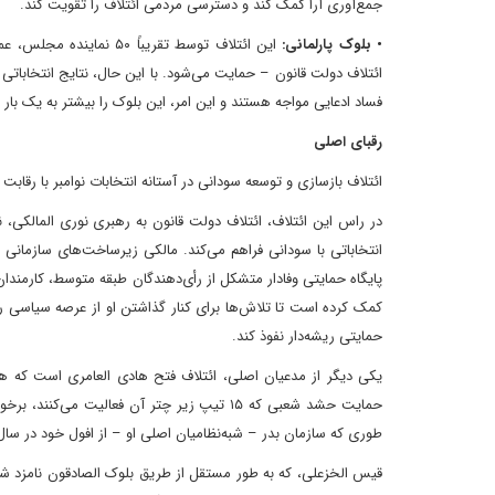
جمع‌آوری آرا کمک کند و دسترسی مردمی ائتلاف را تقویت کند.
• بلوک پارلمانی:
این ائتلاف توسط تقریباً
ائتلاف دولت قانون – حمایت می‌شود. با این حال، نتایج انتخاباتی ا
فساد ادعایی مواجه هستند و این امر، این بلوک را بیشتر به یک با
رقبای اصلی
ائتلاف بازسازی و توسعه سودانی در آستانه انتخابات نوامبر با رق
در راس این ائتلاف، ائتلاف دولت قانون به رهبری نوری المالکی، ن
انتخاباتی با سودانی فراهم می‌کند. مالکی زیرساخت‌های سازمانی ق
پایگاه حمایتی وفادار متشکل از رأی‌دهندگان طبقه متوسط، کارمندان
کمک کرده است تا تلاش‌ها برای کنار گذاشتن او از عرصه سیاسی را 
حمایتی ریشه‌دار نفوذ کند.
یکی دیگر از مدعیان اصلی، ائتلاف فتح هادی العامری است که همچن
حمایت حشد شعبی که ۱۵ تیپ زیر چتر آن فعالیت
طوری که سازمان بدر – شبه‌نظامیان اصلی او – از افول خود در سال ۲۰۲۱ بهبود یافته و فرمانداری‌ها را در استان‌های میسان و دیوانیه به دست آورده ا
قیس الخزعلی، که به طور مستقل از طریق بلوک الصادقون نامزد شده 