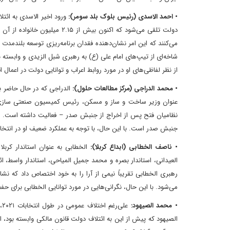
• احمد الاسدی (رئیس بلوک بلد سومر):
ورود اخیر الاسدی به ائتل
دولت تلقی می‌شود که اکنون بیش
می‌کنند که این امر نشان‌دهنده فقدان برنامه‌ریزی توسعه بلندمدت ا
شاخه‌ای از تیپ‌های امام علی (ع) به رهبری شبل الزیدی و وابسته به 
از نظر لفاظی‌های او در مورد روابط اعراب و توانایی دولت در اعمال 
• محمد الدراجی (مرکز مطالعات حلول):
الدراجی که در حال حاضر ب
عنوان وزیر ساخت و ساز و مسکن، رئیس کمیسیون صنعتی سازی نظ
نظامیان فتح پس از اخراج از جنبش صدر – فعالیت داشته است. حض
جنبش صدر است. با این حال، با توجه به عملکرد ضعیف او در انتخابات ۲۰۲۱ و روابط تیره با صدر، حمایت صدر از او بعی
• ناصف الخطابی (ابداع کربلا):
الخطابی به عنوان استاندار کربل
العیدانی، استاندار بصره و محمد جمیل المیاحی، استاندار واسط، ا
رهبری الخطابی تقریباً نیمی از آرا را به خود اختصاص داد که ن
می‌شود. با این حال، نگرانی‌هایی در مورد توانایی الخطابی برای حف
• محمد الصیهود:
عل
الصیهود که پیش از این به ائتلاف دولت قانون مالکی وابسته بود، اکنو