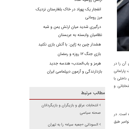
انفجار یک پهپاد در خاک بلغارستان نزدیک
مرز رومانی
درگیری شدید میان ارتش یمن و شبه
نظامیان وابسته به عربستان
هشدار چین به ژاپن: با آتش بازی نکنید
بازی جنگ ۱۲ روزه و رمضان
هرمز و باب‌المندب؛ هندسه جدید
آن را در
لوک پارلمانی
بازدارندگی و آزمون دیپلماسی ایران
ی داخلی با
خاباتی و
مطالب مرتبط
انتخابات عراق و بازیگران و بازیگردانان
صحنه سیاسی
داده است. در
وامبر طبق
السودانی «جعبه سیاه» را به تهران