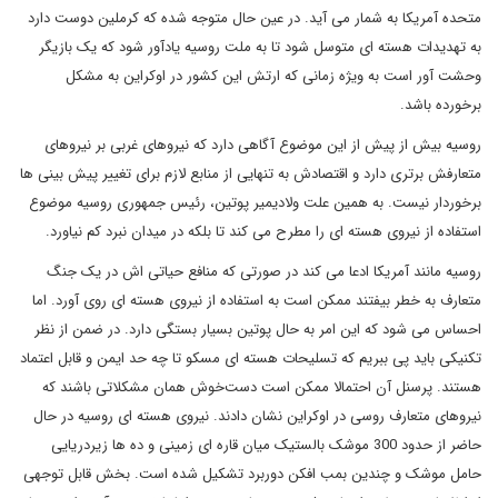
متحده آمریکا به شمار می آید. در عین حال متوجه شده که کرملین دوست دارد
به تهدیدات هسته ای متوسل شود تا به ملت روسیه یادآور شود که یک بازیگر
وحشت آور است به ویژه زمانی که ارتش این کشور در اوکراین به مشکل
برخورده باشد.
روسیه بیش از پیش از این موضوع آگاهی دارد که نیروهای غربی بر نیروهای
متعارفش برتری دارد و اقتصادش به تنهایی از منابع لازم برای تغییر پیش بینی ها
برخوردار نیست. به همین علت ولادیمیر پوتین، رئیس جمهوری روسیه موضوع
استفاده از نیروی هسته ای را مطرح می کند تا بلکه در میدان نبرد کم نیاورد.
روسیه مانند آمریکا ادعا می کند در صورتی که منافع حیاتی اش در یک جنگ
متعارف به خطر بیفتند ممکن است به استفاده از نیروی هسته ای روی آورد. اما
احساس می شود که این امر به حال پوتین بسیار بستگی دارد. در ضمن از نظر
تکنیکی باید پی ببریم که تسلیحات هسته ای مسکو تا چه حد ایمن و قابل اعتماد
هستند. پرسنل آن احتمالا ممکن است دست‌خوش همان مشکلاتی باشند که
نیروهای متعارف روسی در اوکراین نشان دادند. نیروی هسته ای روسیه در حال
حاضر از حدود 300 موشک بالستیک میان قاره ای زمینی و ده ها زیردریایی
حامل موشک و چندین بمب افکن دوربرد تشکیل شده است. بخش قابل توجهی