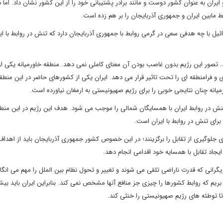
ایران به عنوان کشور دوست و مانند برادر پشتیبانی خود را از این کشور نشان داد. اما 
ط مابین ایران و جمهوری آذربایجان را بر هم زده است.
ل با چه هدفی سعی در گرمی روابط با جمهوری آذربایجان دارد که تنش در روابط با ایر
 تصور این رژیم بدون غاصب بودن آن معنای کاملی نمی دهد. منطقه خاورمیانه یکی ا
و فرامنطقه ای را تحت تاثیر قرار می دهد. ایران یکی از کشورهای حاضر در این منطق
یانه چنان نتایجی خوبی را برای رژیم صهیونیستی به ارمغان نیاورده است.
د تنش در روابط ایران با همسایگان شمالی را موجب می شود. هدف این رژیم در این منطق
برای تنش در روابط با ایران است.
ی جلوگیری از تقابل را برگزینند؛ در این خصوص کشور جمهوری آذربایجان باید از اهداف
یجاد تقابل با همسایه خود اقدامی انجام دهد.
رانی که قدرت ناراضی تلقی می شوند و تغییر و تحول نظام بین الملل را مهم می انگار
ریم که روابط کشورها را چیزی جز منافع آنها مشخص نمی کند. بنابراین ایران باید بی
ا توطئه های رژیم صهیونیستی را خنثی کند.