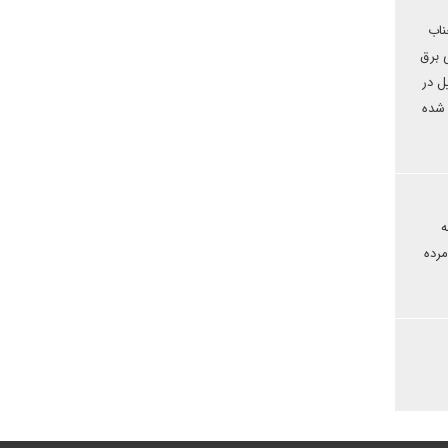
ناب
 برق
یل در
 شده
ه
مرده