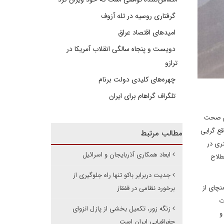
گرفتاری روسیه در تله آزوف
امیدهای اقتصاد عراق
دویست و پنجاه سالگی انقلاب آمریکا در
ترازو
چهره‌های کلیدی دولت برنام
تلگراف گراهام برای ایران
یم صحت
قع گرایی
مطالب مرتبط
ری در
ابعاد همکاری آذربایجان و اسرائیل
طلاح
جدیت دربرابر باکو تنها راه جلوگیری از
نچای از
برخورد نظامی در قفقاز
ت
زنگه زور، تکمیل بخشی از پازل انزوای
و
جغرافیایی ایران است