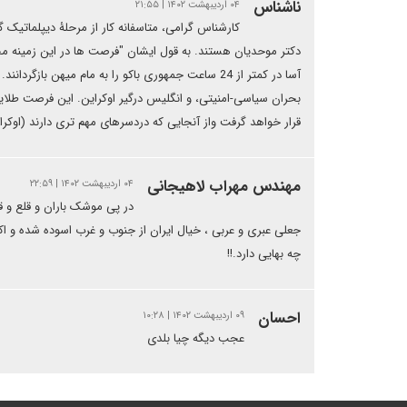
ناشناس
۰۴ اردیبهشت ۱۴۰۲ | ۲۱:۵۵
کارشناس گرامی، متاسفانه کار از مرحلۀ دیپلماتیک
دکتر موحدیان هستند. به قول ایشان "فرصت ها در این زمینه مح
آسا در کمتر از 24 ساعت جمهوری باکو را به مام میهن
بحران سیاسی-امنیتی، و انگلیس درگیر اوکراین. این فرصت طلایی را
قرار خواهد گرفت واز آنجایی که دردسرهای مهم تری دارند (اوکرای
مهندس مهراب لاهیجانی
۰۴ اردیبهشت ۱۴۰۲ | ۲۲:۵۹
در پی موشک باران و قلع و ق
جعلی عبری و عربی ، خیال ایران از جنوب و غرب اسوده شده و اک
چه بهایی دارد.!!
احسان
۰۹ اردیبهشت ۱۴۰۲ | ۱۰:۲۸
عجب دیگه چیا بلدی