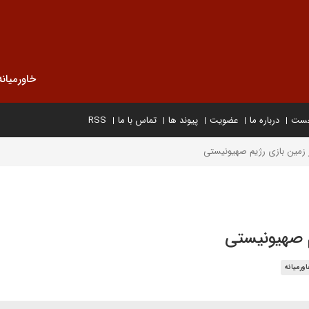
خاورمیانه
خست
درباره ما
عضویت
پیوند ها
تماس با ما
RSS
 زمین بازی رژیم صهیونیستی
م صهیونیستی
ورمیانه