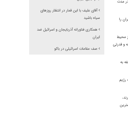
در مدت
آقای علیف با این قمار در انتظار روزهای
سیاه باشید
ان را
همکاری فناورانه آذربایجان و اسرائیل ضد
ز محیط
ایران
ه و قدرتی
صف مقامات اسرائیلی در باکو
ه به
 رژیم
ند،
شترین