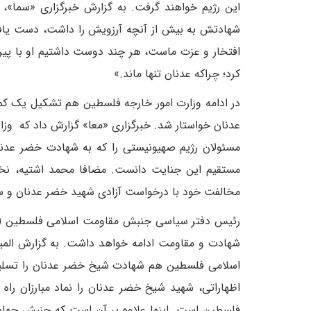
این رژیم خواهند گرفت. به گزارش خبرگزاری «سما»،
شهادتش به بیش از آنچه آرزویش را داشت، دست یافت
افتخار و عزت ماست، هر چند دوست داشتیم او با پیروز
کرد؛ چراکه عدنان تنها ماند.»
در ادامه وزارت امور خارجه فلسطین هم تشکیل یک کمیت
عدنان خواستار شد. خبرگزاری «معا» گزارش داد که وزار
مسئولان رژیم صهیونیستی را که به شهادت خضر عدنا
مستقیم این جنایت دانست. مضافا محمد اشتیه، نخس
مخالفت خود با درخواست آزادی شهید خضر عدنان و سه
رئیس دفتر سیاسی جنبش مقاومت اسلامی فلسطین (ح
شهادت و مقاومت ادامه خواهد داشت. به گزارش المیاد
اسلامی فلسطین هم شهادت شیخ خضر عدنان را تسلیت
اظهاراتی، شهید شیخ خضر عدنان را نماد مبارزان را
فلسطین است. اینها علاوه بر آن است که جنبش جهاد اس