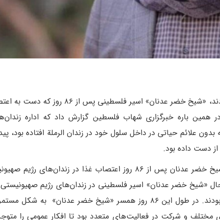
منابع خبری بامداد سه‌شنبه گزارش دادند، «شیخ خضر عدنان» اسیر فلسطینی پس ا
ر همین باره خبرگزاری شهاب فلسطین گزارش داد که اداره زندان‌ه
ون علائم حیاتی در داخل سلول خود در زندان الرملة افتاده بود، پیدا
 از دست داده بود.
وزارت امور اسرا و آزادگان فلسطین نیز تائید کرد که شیخ خضر عدنان پس از ۸۶ روز اعتصاب غذا در زندان‌ها
ل «شیخ خضر عدنان» اسیر فلسطینی در زندان‌های رژیم صهیونیستی 
اعتصاب غذای او در هشتاد و ششممین روز خبر داده بودند. در طول این ۸۶ روز همسر «شیخ خضر عدنان» به 
ای مختلف و شرکت در فعالیت‌های متعدد بود تا افکار عمومی را متوج