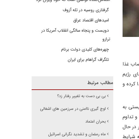
گرفتاری روسیه در تله آزوف
امیدهای اقتصاد عراق
دویست و پنجاه سالگی انقلاب آمریکا در
ترازو
چهره‌های کلیدی دولت برنام
تلگراف گراهام برای ایران
ز ۸۶ روز که دست به اعتصاب غذا
ای رژیم
مطالب مرتبط
 کرده و
بی بی دست به تغییر رفتار زد؟
ی رژیم صهیونیستی به
اوج گیری ناامنی در سرزمین های اشغالی
و تداوم
بحران اعتماد
شکل مستمر در حال
ماه رمضان و تشدید نگرانی اسرائیل
ه شرایط