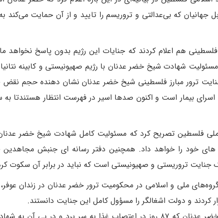
هانیان که بی‌عدالتی و تروریسم را تایید و از آن حمایت می‌کند ب
لسطینی هم اعلام کردند که جنایات این رژیم بدون پاسخ نخواهد مان
سئولیت شهادت شیخ خضر عدنان با رژیم صهیونیستی و کابینه نتانیا
ایت ترور مبارز فلسطینی شیخ خضر عدنان نشان دهنده حجم نقض قو
ه اسرای بیمار است و اکنون صدها اسیر در فهرست انتظار هستندتا به
 ملی فلسطین تصریح کرد که مسئولیت کامل شهادت شیخ خضر عدنان 
های خود را خواهد داد. همچنین دفتر رسانه ای جنبش مجاهدین 
 جنایت تروریستی و صهیونیستی است که نباید در برابر آن سکوت کرد
وه‌های ملی و اسلامی در محکومیت ترور خضر عدنان در زندان عوفر، د
ر کردند و دولت اشغالگر را مسؤول کامل این جنایت دانستند.
چندین استان دیگر هم برای همبستگی با روح شهید خضر عدنان که ۸۷ روز در اعتصاب غذا به سر برد و در پی آ