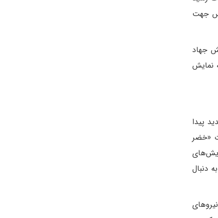
قدس جهت
بش جهاد
ه نمایش
د پیدا
دت «خضر
ایش‌های
ه دنبال
نیروهای