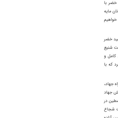
 خضر با
ان مایه
 خواهیم
هید خضر
یت شنیع
 کامل و
 که با
 جهاد،
بش جهاد
طین در
لت شجاع
ر آزاده