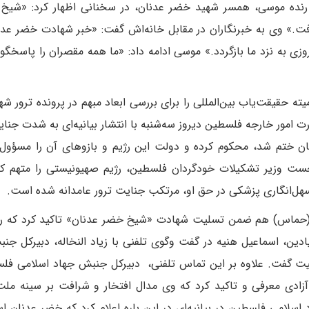
 رنده موسی، همسر شهید خضر عدنان، در سخنانی اظهار کرد: «شیخ
.» وی به خبرنگاران در مقابل خانه‌اش گفت: «خبر شهادت خضر عدن
ی به نزد ما بازگردد.» موسی ادامه داد: «ما همه مقصران را پاسخگو
ه حقیقت‌یاب بین‌المللی را برای بررسی ابعاد مبهم در پرونده ترور ش
ت امور خارجه فلسطین دیروز سه‌شنبه با انتشار بیانیه‌ای به شدت جنا
ن ختم شد، محکوم کرده و دولت این رژیم و بازوهای آن را مسؤول
ت وزیر تشکیلات خودگردان فلسطین، رژیم صهیونیستی را متهم کرد
ل‌انگاری پزشکی در حق او، مرتکب جنایت ترور عامدانه شده است.
ماس) هم ضمن تسلیت شهادت «شیخ خضر عدنان» تاکید کرد که راه
ین، اسماعیل هنیه در گفت وگوی تلفنی با زیاد النخاله، دبیرکل جن
 گفت. علاوه بر این تماس تلفنی، دبیرکل جنبش جهاد اسلامی فلس
ه آزادی معرفی و تاکید کرد که وی مدال افتخار و شرافت بر سینه م
لامی فلسطین در بیانیه‌ای در این باره اعلام کرد که خضر عدنان اسی