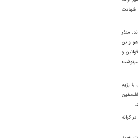
ه شهادت
د. منذر
هو و بن
انین و
 سرنوشت
با رژیم
فلسطین
.
ر کرانه
ن به شهادت رسید