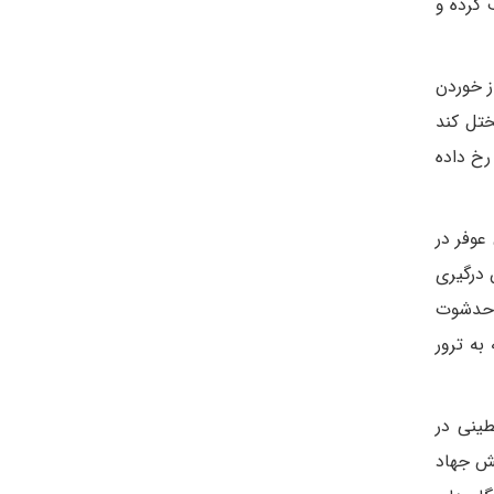
 کرده و
ز خوردن
تل کند
رخ داده
عوفر در
 درگیری
 «حدشوت
به ترور
ینی در
بش جهاد