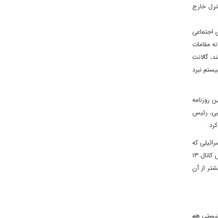
نترل خارج
ی اجتماعی
نه مقامات
د، گالانت
ارد که به انتقال منابع و سیستم نبرد
ن روزنامه
گبی، رئیس
رد.
رائیلی که
دارای کارت‌های شناسایی آبی هستند از ورود به مسجد الاقصی در ماه رمضان بازداشته شوند، این امر ممکن است منجر به ناآرامی گسترده شود.» به گزارش کانال ۱۳
شتر از آن
ونیستی هم