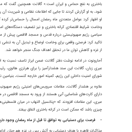
باختری به نفع حماس و ایران است.» گالانت همچنین گفت که مسؤول
شود، به او گزارش کردند تا جایی که اطلاعات نظامی و شین‌بت آن ر
او اظهار کرد: عوامل متعددی ماه رمضان امسال را حساس‌تر کرده ک
وخامت شرایط اقتصادی کرانه باختری و نیز تضعیف دستگاه‌های امن
سیاسی رژیم صهیونیستی درباره قدس و مسجد الاقصی پیش از ماه رم
از غزه و کاهش توان ما در تحقق اهداف جنگ منجر خواهد شد.
آحارونوت در ادامه نوشت دفتر گالانت ضمن ابراز تاسف نسبت به افش
عبری زبان، گالانت این سند هشدارآمیز را برای هرتزی هالوی، رئ
شورای امنیت داخلی این رژیم، کمیته امور خارجه کنست، بنیامین نت
علاوه بر هشدار گالانت، مقامات سرویس‌های امنیتی رژیم صهیونیس
عبری، این مقامات افزودند که «پتانسیل التهاب در میان فلسطینی
چیزی باشد که ممکن است در کرانه باختری اتفاق بیفتد.
- فرصت برای دستیابی به توافق تا قبل از ماه رمضان وجود دارد
مذاکرات قاهره با هدف دستیابی به آتش بس در غزه هم چنان ادامه د