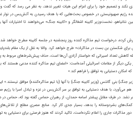
دی نکند و تصمیم خود را برای اعزام این هیات تغییر ندهد، به نظر می رسد که گفت 
ننده رژیم صهیونیستی در خصوص بحث‌هایی که با هدف رسیدن به آتش‌بس در نوار غزه
 نتانیاهو، نخست‌وزیر کابینه اشغالگر و «کابینه جنگ» می‌خواهند تا اختیارات‌ آنها
لا» به نقل از ۲ مقام صهیونیست گزارش کرده، درخواست تیم مذاکره کننده روز پنجشنبه در جلسه کابینه مطرح خواهد
 برای شکستن بن بست در مذاکرات» طرح خواهد کرد. واللا به نقل از یک مقام بلندپایه
جمله کاهش تعداد اسیرانی که خواستار آزادی آن‌ها است، حذف پیش‌شرط‌های مربوط به 
ز یکی دیگر از مقامات اسرائیلی آمده‌است: «اعضای تیم مذاکره کننده مدعی هستند که ب
ه امکان دستیابی به توافق را فراهم کند.»
جنگ) بنی گانتس (وزیر کابینه جنگ) با آنها (با تیم مذاکره‌کننده) موافق نیستند.» ای
هم می‌آورد، با هدف دستیابی به توافق بر سر آتش‌بس در غزه و تبادل اسرا با رژیم 
ر نشد. در طرف مقابل پیشتر اسامه حمدان، از رهبران حماس گفته بود که، حماس در د
د کمک‌های بشردوستانه را بدهد، بسیار جدی کار کرد. منابع مصری مطلع از تلاش‌های
ر مذاکرات جاری را اعلام نکرده‌است، تاکید کردند که هنوز فرصتی برای دستیابی به توا