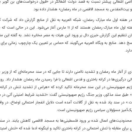
اراضی اشغالی پیشتر نسبت به قصد دولت اشغالگر در «قبول درخواست‌های بن گویر بر
و بیت‌المقدس به مسجد الاقصی در ماه رمضان» هشدار داده بود.
در هفته اول ماه مبارک رمضان، شبکه العربیه به نقل از منابع گزارش داد که شرکت ک
مذاکرات قاهره در حال مذاکره برای آتش‌بس احتمالی حداقل در هفته اول ماه مبارک رمضان هستند که از ۱۱ مارس آغاز می‌شود. 
زمان تنظیم این گزارش خبری دال بر ورود این هیات به مصر مخابره نشد. به گفته این مناب
دهد. منابع به وبگاه العربیه می‌گویند که حماس بر تعیین یک چارچوب زمانی برای ا
ارد.
از آغاز ماه رمضان و تشدید ناامنی دارند تا جایی که در سند محرمانه‌ای که از وزیر 
 درگیری‌ها در کرانه باختری و قدس اشغالی با فرا رسیدن ماه رمضان هشدار داد. روز
ژیم صهیونیستی در این سند محرمانه تاکید کرده که «هراس از تشدید تنش در کرانه 
د.» طبق سند مذکور، وزیر جنگ رژیم صهیونیستی گفت: «تشدید شرایط امنیتی آتی در 
ت.» در سند یاد شده به نقل از گالانت آمده است دلایل انفجار احتمالی اوضاع، در و
حریک‌آمیز مسؤولان سیاسی رژیم صهیونیستی است.
ودیت‌های اعمال شده بر ورود فلسطینی‌ها به مسجد الاقصی کاهش یابند. در سند 
ای مقابله با تنش احتمالی در کرانه باختری تاکید و اینگونه ادعا شده که «تنش امنیتی