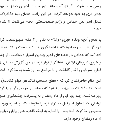
راهی مصر شوند. اگر تل آویو مانند دور قبل در آخرین دقایق بدعه
جدی تری به خود خواهد گرفت. در این راستا اعضای تیم مذاکره‌ک
تبادل اسرا بین حماس و رژیم صهیونیستی انجام می‌شود، از بنیامین
دهند.
براساس آنچه وبگاه خبری «وال
این گزارش، تیم مذاکره کننده اشغالگران این درخواست را «در تلاش
ادعا کرد که حماس در هفته‌های اخیر چندین امتیاز داده‌است، از 
و خروج نیروهای ارتش اشغالگر از نوار غزه. در این گزارش به نقل ا
فعلی اسرائیل را کنار گذاشت و با مواضع به روز شده به مذاکره رفت ک
این مقام خاطرنشان کرد که «سطح سیاسی نتانیاهو، یوآو گالانت(وزیر 
است که مذاکرات به میزبانی قاهره که حماس و میانجی‌گران را گرد 
روز سه‌شنبه، چند روز قبل از ماه رمضان به پیشرفت چشمگیری منج
توافقی که تجاوز اسرائیل به نوار غزه را متوقف کند و اجازه ورو
خصوص مذاکرات آتش‌بس با اشاره به اینکه قاهره هنوز پایان نهایی دو
از ماه رمضان وجود دارد.