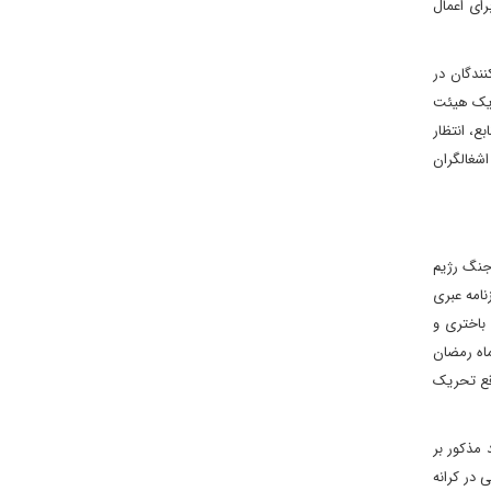
ای اعمال
نندگان در
این در حالی است که یک هیئت
ع، انتظار
شغالگران
جنگ رژیم‌
نامه عبری
باختری و
ماه رمضان
اقع تحریک
مذکور بر
 در کرانه