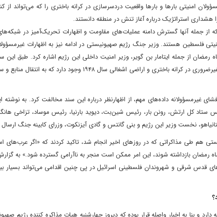
ان امنیتی بارها و بارها واقعیت دردسرسازی در کرانه باختری را که می‌تواند از ک
ا هشداری استراتژیک درباره آغاز تنش در منطقه دانستند.
ه از جمله آنها گسترش دامنه عملیات‌های مقاومت و اظهارات تحریک‌آمیز در شبکه‌ها
یتی فلسطین هستند. وزیر جنگ رژیم صهیونیستی در ادامه نیز به اظهارات غیرمسؤولا
ضان از جمله ایتامار بن گویر، وزیر امنیت داخلی این رژیم اشاره کرد. طبق این سن
تاکید کرد: فرصتی واقعی برای وخامت اوضاع و تبدیل آن به تنشی غیرضروری در کرانه باختری و اراضی اشغالی سال ۱۹۴۸ وجود د
ای غیرمسؤولانه داده‌های مهم، از اظهارنظر درباره این سند مخالفت کرد. به نوشته ای
یس ستاد کل ارتش، رونن بار، رئیس شین‌بت، دیوید بارنیا، رئیس موساد، تزاخی هان
انیاهو، نخست وزیر این رژیم و بنی گانتس و گادی آیزنکوت، وزرای کابینه جنگ ارسال ک
تی هم طی مذاکراتی که در روزهای اخیر انجام شد، تاکید کردند که «اگر عرب‌های اس
‌های قدس شرقی و شهروندان فلسطینی اسرائیل در پی چنین اقدامی می‌تواند بسیار بی
؟
ارد و بنا به اخبار واصله قرار بوده که دیروز چهارشنبه هیات مذاکره کننده رژیم صهی