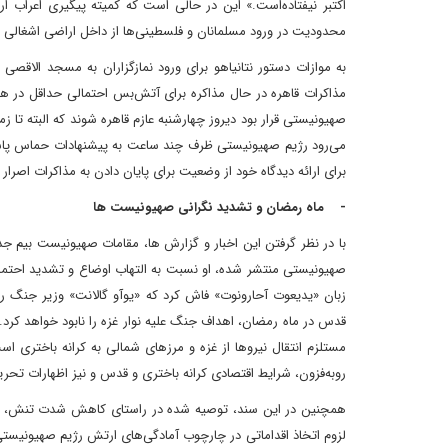
اکتبر نیفتاده‌است.» این در حالی است که کمیته پیگیری اعراب 
محدودیت در ورود مسلمانان و فلسطینی‌ها از داخل اراضی اشغالی 
به موازات دستور نتانیاهو برای ورود نمازگزاران به مسجد الاقصی 
صهیونیستی قرار بود دیروز چهارشنبه عازم قاهره ‌شوند که البته تا 
می‌رود رژیم صهیونیستی ظرف چند ساعت به پیشنهادات حماس پاسخ 
برای ارائه دیدگاه خود از وضعیت برای پایان دادن به مذاکرات اصرار د
- ماه رمضان و تشدید نگرانی صهیونیست ها
با در نظر گرفتن این اخبار و گزارش ها، مقامات صهیونیست بیم جدی 
صهیونیستی منتشر شده، او نسبت به التهاب اوضاع و تشدید احتمالی
زبان «یدیعوت آحارونوت» فاش کرد که «یوآو گالانت» وزیر جنگ ر
قدس در ماه رمضان، اهداف جنگ علیه نوار غزه را نابود خواهد کر
مستلزم انتقال نیروها از غزه و مرزهای شمالی به کرانه باختری اس
روبه‌فزون، شرایط اقتصادی کرانه باختری و قدس و نیز اظهارات ت
همچنین در این سند، توصیه شده در راستای کاهش شدت تنش، محد
لزوم اتخاذ اقداماتی در چارچوب آمادگی‌های ارتش رژیم صهیونیستی بر