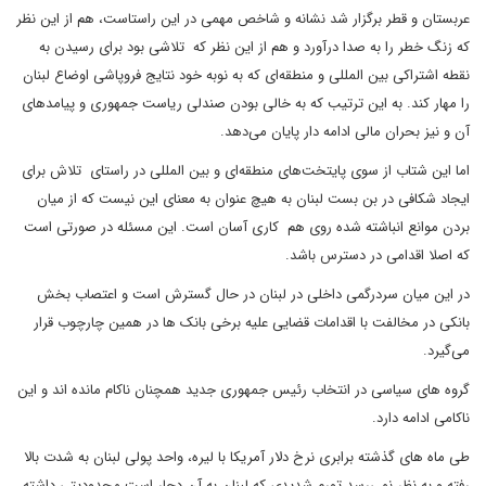
عربستان و قطر برگزار شد نشانه و شاخص مهمی در این راستاست، هم از این نظر
که زنگ خطر را به صدا درآورد و هم از این نظر که تلاشی بود برای رسیدن به
نقطه اشتراکی بین المللی و منطقه‌ای که به نوبه خود نتایج فروپاشی اوضاع لبنان
را مهار کند. به این ترتیب که به خالی بودن صندلی ریاست جمهوری و پیامدهای
آن و نیز بحران مالی ادامه دار پایان می‌دهد.
اما این شتاب از سوی پایتخت‌های منطقه‌ای و بین المللی در راستای تلاش برای
ایجاد شکافی در بن بست لبنان به هیچ عنوان به معنای این نیست که از میان
بردن موانع انباشته شده روی هم کاری آسان است. این مسئله در صورتی است
که اصلا اقدامی در دسترس باشد.
در این میان سردرگمی داخلی در لبنان در حال گسترش است و اعتصاب بخش
بانکی در مخالفت با اقدامات قضایی علیه برخی بانک ها در همین چارچوب قرار
می‌گیرد.
گروه های سیاسی در انتخاب رئیس جمهوری جدید همچنان ناکام مانده اند و این
ناکامی ادامه دارد.
طی ماه های گذشته برابری نرخ دلار آمریکا با لیره، واحد پولی لبنان به شدت بالا
رفته و به نظر نمی‌رسد تورم شدیدی که لبنان به آن دچار است محدودیتی داشته