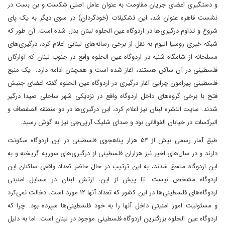
و دستگیری اعضای جریان مقاومت به عنوان عامل اصلی شکست و بن بست در
نشست قاهره عنوان شد، این تشکیلات (خودگردان) در سوی دیگر به یک پای
شروع و تداوم درگیری‌ها در اردوگاه عین الحلوه لبنان بدل شده است. آن طور که
شبکه خبری روسیا الیوم به نقل از برخی رسانه‌های لبنانی اعلام کرد، درگیری‌های
مسلحانه از شامگاه شنبه در اردوگاه عین الحلوه واقع در جنوب لبنان که آوارگان
فلسطینی در آن ساکن هستند، آغاز شده است و همچنان ادامه دارد. یک منبع
فلسطینی پیرامون چرایی آغاز درگیری در اردوگاه عین الحلوه گفته اعضای جنبش
فتح با برخی گروه‌های داخل اردوگاه واقع در نزدیکی شهر ساحلی صیدا درگیر
شدند. سایت النشره لبنان نیز اعلام کرد، این درگیری‌ها در دو منطقه الصفصاف و
البرکسات در خیابان الفوقانی بود و صدای شلیک آرپی‌جی نیز به گوش رسید.
طبق آمار رسمی بیش از ۵۴ هزار پناهجوی فلسطینی در این اردوگاه سکونت
دارند و در سال‌های اخیر نیز هزاران فلسطینی از درگیری‌های سوریه گریخته و به
این اردوگاه ملحق شدند، به این ترتیب در حال حاضر تعداد واقعی ساکنان این
اردوگاه مشخص نیست. تا پیش از این، ارتش لبنان در مسایل امنیتی
اردوگاه‌های فلسطینی‌ها در این کشور که تعداد آنها ۱۲ مورد است، دخالت نمی‌کرد
و مسئولیت‌ امور امنیتی داخل آنها را به خود فلسطینی‌ها سپرده بود. چرا که
اردوگاه عین الحلوه بزرگترین اردوگاه فلسطینی موجود در لبنان است. اما به دلیل