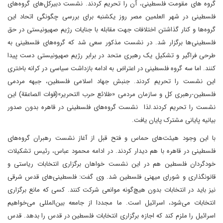
گروه های مقومت فلسطینی، آن را تحریم کردند. نشست دبیرکل‌های گروه‌های
فلسطینی در شهر العلمین مصر روز یکشنبه برای بررسی چگونگی اتحاد این
گروه‌ها و کنار گذاشتن اختلافات جهت مقابله با جنایات رژیم صهیونیستی در حق
فلسطینی‌ها برگزار شد. در نشست مذکور سعی شد که گروه‌های فلسطینی به
طرحی فراگیر و تشکیل یک رهبری متحد در برابر رژیم صهیونیستی دست پیدا
کنند. اما سه گروه فلسطینی در اعتراض به ادامه بازداشت سیاسی در کرانه باختری
این نشست را تحریم کردند. جنبش جهاد اسلامی فلسطین، جبهه مردمی
فلسطین-رهبری کل و سازمان مردمی «طلائع حرب التحریر»(قوات الصاعقة) این
نشست را تحریم کردند.لذا نشست گروه‌های فلسطینی در قاهره بدون صدور
بیانیه پایانی مشترک پایان یافت.
با این وجود هیئت‌های حماس و فتح قبل از آغاز نشست رهبران گروه‌های
فلسطینی در قاهره با هم دیدار کردند. در ادامه محمود عباس، رئیس تشکیلات
خودگردان فلسطین هم در این نشست خواهان برگزاری انتخابات ریاستی و
قانونگذاری و شورای میهنی فلسطین شد. وی گفت: فلسطینی‌های قدس شرقی
نیز باید در انتخابات بدون هیچ‌گونه موانعی شرکت کنند. کسی که مانع برگزاری
انتخابات می‌شود، اسرائیل است. ما مجددا از جامعه بین‌المللی می‌خواهیم
اسرائیل را ملزم کند که اجازه برگزاری انتخابات فلسطین در قدس را بدهد. قدس