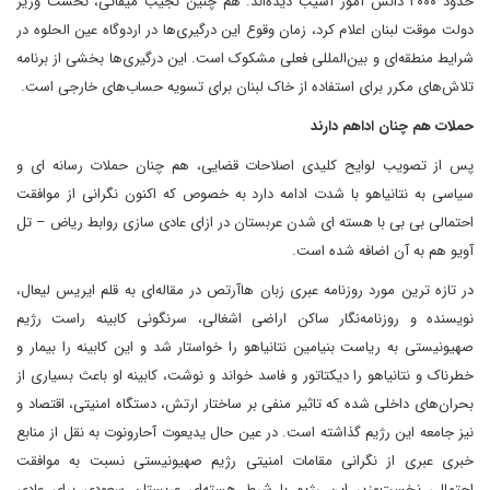
حدود ۲۰۰۰ دانش آموز آسیب دیده‌اند. هم چنین نجیب میقاتی، نخست وزیر
دولت موقت لبنان اعلام کرد، زمان وقوع این درگیری‌ها در اردوگاه عین الحلوه در
شرایط منطقه‌ای و بین‌المللی فعلی مشکوک است. این درگیری‌ها بخشی از برنامه
تلاش‌های مکرر برای استفاده از خاک لبنان برای تسویه حساب‌های خارجی است.
حملات هم چنان اداهم دارند
پس از تصویب لوایح کلیدی اصلاحات قضایی، هم چنان حملات رسانه ای و
سیاسی به نتانیاهو با شدت ادامه دارد به خصوص که اکنون نگرانی از موافقت
احتمالی بی بی با هسته ای شدن عربستان در ازای عادی سازی روابط ریاض – تل
آویو هم به آن اضافه شده است.
در تازه ترین مورد روزنامه عبری زبان هاآرتص در مقاله‌ای به قلم ایریس لیعال،
نویسنده و روزنامه‌نگار ساکن اراضی اشغالی، سرنگونی کابینه راست‌ رژیم
صهیونیستی به ریاست بنیامین نتانیاهو را خواستار شد و این کابینه را بیمار و
خطرناک و نتانیاهو را دیکتاتور و فاسد خواند و نوشت، کابینه او باعث بسیاری از
بحران‌های داخلی شده که تاثیر منفی بر ساختار ارتش، دستگاه امنیتی، اقتصاد و
نیز جامعه این رژیم گذاشته است. در عین حال یدیعوت آحارونوت به نقل از منابع
خبری عبری از نگرانی مقامات امنیتی رژیم صهیونیستی نسبت به موافقت
احتمالی نخست‌وزیر این رژیم با شرط هسته‌ای عربستان سعودی برای عادی