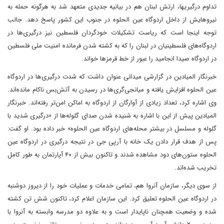
تداوم درگیریها، ارتش لبنان هم در بیانیه جدیدی متعهد شد به هرگونه حمله به
نیروهایش از داخل اردوگاه عین الحلوه در جنوب این کشور پاسخ دهد. جالب
توجه اینجا است که ریاست تشکیلات خودگردان فلسطین نیز درگیری‌ها در
اردوگاه‌های فلسطینیان در لبنان را که به کشته شدن فرمانده امنیت ملی فلسطین
در اردوگاه صیدا انجامید را عبور از خط قرمزها خواند.
خبرنگار المیادین در گزارشی میدانی عنوان داشت که شدت درگیری‌ها در اردوگاه
عین الحلوه افزایش یافته و میانجی‌گری‌ها در رسیدن به آتش‌بس ناکام مانده‌اند.
وی اشاره کرد، تعداد زیادی از آوارگان از اردوگاه به اماکن امن‌تر رفته‌اند. خبرنگار
المیادین پیش از این با اشاره به شنیده شدن صدای گلوله‌ها از «درگیری شدید با
گلوله و مسلسل در بیشتر محله‌های اردوگاه عین الحلوه» خبر داده بود. او گفت:
پس از هدف قرار دادن یک خانه با آرپی جی در نتیجه درگیری در اردوگاه عین
الحلوه ستون‌های دود مشاهده شدند و تاکنون بیش از ۴۰ آپارتمان به طور کامل
تخریب شده‌اند.
از سوی دیگر، سازمان آنروا هم، تمامی خدمات و عملیات خود را از دیروز دوشنبه
در اردوگاه عین الحلوه تعلیق ‌کرد. این سازمان اعلام کرد، تاکنون شش تن کشته
شده و وضعیت همچنان ناپایدار است و به علاوه دو مدرسه وابسته به آنروا با