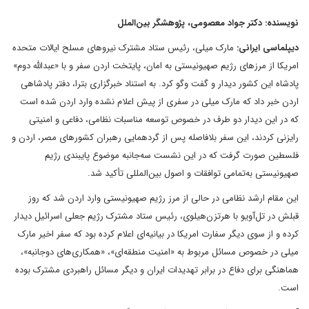
نویسنده: دکتر جواد معصومی، پژوهشگر بین‌الملل
دیپلماسی ایرانی:
مارک میلی، رئیس ستاد مشترک نیروهای مسلح ایالات متحده
امریکا از مرزهای رژیم صهیونیستی به امان، پایتخت اردن سفر و با «عبدالله دوم»
پادشاه این کشور دیدار و گفت وگو کرد. به استناد خبرگزاری بترا، دفتر پادشاهی
اردن خبر داد که مارک میلی در سفری از پیش اعلام نشده وارد اردن شده است
که در این دیدار دو طرف در خصوص توسعه مناسبات نظامی، دفاعی و امنیتی
رایزنی کردند، این سفر بلافاصله پس از گردهمایی رهبران کشورهای مصر، اردن و
فلسطین صورت گرفت که در این نشست سه‌جانبه موضوع پایبندی رژیم
صهیونیستی به‌تمامی توافقات و اصول بین‌المللی تأکید شد.
این مقام ارشد نظامی در حالی از مرز رژیم صهیونیستی وارد اردن شد که روز
قبلش در تل‌آویو با هرتزن‌هیلوی، رئیس ستاد مشترک رژیم جعلی اسرائیل دیدار
کرده و از سوی دیگر سفارت امریکا در بیانیه‌ای اعلام کرده بود که سفر اخیر مارک
میلی در خصوص مسائل مربوط به «امنیت منطقه‌ای»، «همکاری‌های دوجانبه»،
هماهنگی برای دفاع در برابر تهدیدات ایران و دیگر مسائل راهبردی مشترک بوده
است.