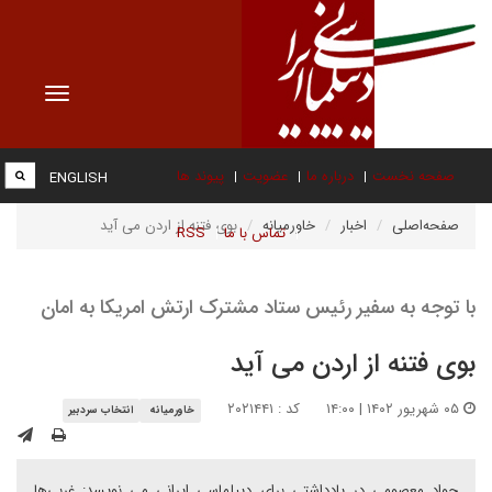
Toggle
vigation
صفحه نخست
درباره ما
عضویت
پیوند ها
ENGLISH
صفحه‌اصلی
اخبار
خاورمیانه
بوی فتنه از اردن می آید
تماس با ما
RSS
با توجه به سفیر رئیس ستاد مشترک ارتش امریکا به امان
بوی فتنه از اردن می آید
۰۵ شهریور ۱۴۰۲ | ۱۴:۰۰
کد : ۲۰۲۱۴۴۱
خاورمیانه
انتخاب سردبیر
جواد معصومی در یادداشتی برای دیپلماسی ایرانی می نویسد: غربی‌ها