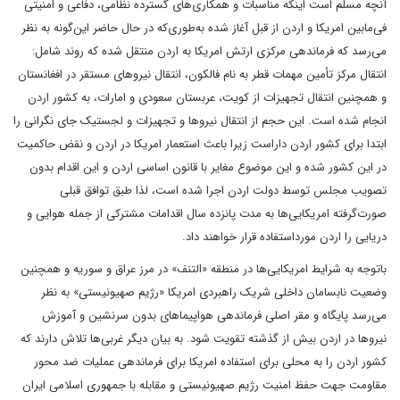
آنچه مسلم است اینکه مناسبات و همکاری‌های گسترده نظامی، دفاعی و امنیتی
فی‌مابین امریکا و اردن از قبل آغاز شده به‌طوری‌که در حال حاضر این‌گونه به نظر
می‌رسد که فرماندهی مرکزی ارتش امریکا به اردن منتقل شده که روند شامل:
انتقال مرکز تأمین مهمات قطر به نام فالکون، انتقال نیروهای مستقر در افغانستان
و همچنین انتقال تجهیزات از کویت، عربستان سعودی و امارات، به کشور اردن
انجام شده است. این حجم از انتقال نیروها و تجهیزات و لجستیک جای نگرانی را
ابتدا برای کشور اردن داراست زیرا باعث استعمار امریکا در اردن و نقض حاکمیت
در این کشور شده و این موضوع مغایر با قانون اساسی اردن و این اقدام بدون
تصویب مجلس توسط دولت اردن اجرا شده است، لذا طبق توافق قبلی
صورت‌گرفته امریکایی‌ها به مدت پانزده سال اقدامات مشترکی از جمله هوایی و
دریایی را اردن مورداستفاده قرار خواهند داد.
باتوجه‌ به شرایط امریکایی‌ها در منطقه «التنف» در مرز عراق و سوریه و همچنین
وضعیت نابسامان داخلی شریک راهبردی امریکا «رژیم صهیونیستی» به نظر
می‌رسد پایگاه و مقر اصلی فرماندهی هواپیماهای بدون سرنشین و آموزش
نیروها در اردن بیش از گذشته تقویت شود. به بیان دیگر غربی‌ها تلاش دارند که
کشور اردن را به محلی برای استفاده امریکا برای فرماندهی عملیات ضد محور
مقاومت جهت حفظ امنیت رژیم صهیونیستی و مقابله با جمهوری اسلامی ایران