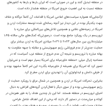
در منطقه تبدیل کنند و این در صورتی است که ایران بارها و بارها به کشورهای
منطقه نسبت به این اهمیت خروج امریکا در منطقه هشدار داده است.
ازآنجایی‌که همواره سیاست‌های اعلامی امریکا با اقدامات آن کاملاً دوگانه و خلاف
جهت یکدیگر بوده در این دیدار نیز آنچه رسانه‌ای شده توسعه مشارکت اردن و
امریکا در زمینه‌های دفاعی و همچنین تلاش‌های بین‌المللی برای مبارزه با
تروریسم در یک رویکرد جامع بوده است. درصورتی‌که کمک‌های مالی سالانه ۱٫۴۵
میلیارددلاری بین سال‌های ۲۰۲۳ تا ۲۰۲۹ میلادی امریکا به اردن بیشتر برای
حمایت جدی‌تر از عدم فروپاشی رژیم صهیونیستی و مقابله با جبهه مقاومت به
بهانه مبارزه با تروریسم و نتیجه آن عدم خروج از منطقه غرب آسیاست که در
مصاحبه ژنرال میلی: «منطقه خاورمیانه برای امریکا بسیار مهم است و نمی‌توان
تصور کرد که امریکا برای همیشه از خاورمیانه بگذرد» این امر کاملاً مشهود بوده و
از طرفی داعش و ایدئولوژی آن را تهدیدی برای اردن مطرح کرد.
بنابراین، تحرکات امریکا در اردن و همچنین در شمال عراق با رویکرد حمایت از
رژیم صهیونیستی بوده و از سوی دیگر با فعال‌کردن گروه‌های افراطی به دنبال
احیای تروریسم در منطقه هستند. اما این بار چندین هدف را به طور هم‌زمان در
کوتاه و میان‌مدت در دستور کار دارند که برخی از این اهداف شامل طراحی
عملیات جهت تغییر قواعد درگیری با روسیه در سوریه و هدف بعدی با تقویت