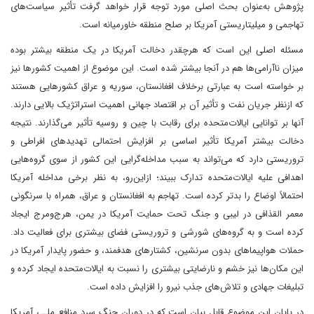
پژوهش به‌عنوان بحث اصلی مورد توجه قرار خواهد گرفت تأثیر سیاست‌های
تهاجمی و میلیتاریستی آمریکا بر صلح منطقه خاورمیانه است.
مسئله اصلی این است که هرچقدر دخالت آمریکا در یک منطقه بیشتر بوده
میزان ناآرامی‌ها هم در آنجا بیشتر شده است. این موضوع از اهمیت کشورها نیز
بر خواسته است به عبارتی برخلاف افغانستان، سوریه و عراق کشورهایی هستند
که ازنظر جریان نفت و تأثیر آن بر اقتصاد جهانی اهمیت استراتژیک بالایی دارند.
آنها بر توانایی ایالات‌متحده برای رقابت با چین و روسیه تأثیر می‌گذارند. نتیجه
دخالت بیشتر آمریکا تأثیر اساسی بر افزایش احتمالی تهدیدهای افراطی و
تروریستی دارد که می‌تواند به سبب مداخله‌گرایی این کشور از سوی گروه‌هایی
اهدافی علیه ایالات‌متحده تدارک ببیند؛ ازاین‌رو، به نظر برخی مداخله آمریکا
احتمالاً اوضاع را بدتر کرده است. تهاجم به افغانستان و عراق، همراه با سرنگونی
معمر القذافی در لیبی و جنگ تحت حمایت آمریکا در یمن، هرج‌ومرج ایجاد
کرده است و به گروه‌های شورشی و تروریستی فضای بیشتری برای فعالیت داد.
حملات هواپیماهای بدون سرنشین، کشتارهای هدفمند، و حضور پایدار آمریکا در
این مکان‌ها نیز خشم و نارضایتی بیشتری را نسبت به ایالات‌متحده ایجاد کرده و
تبلیغات جهادی و تلاش‌های جذب نیرو را افزایش داده است.
در پایان این موضوع قابل بیان است که در دوران جنگ سرد منافع ملـی آمریکا