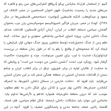
کنیم. از استعمار، قرارداد سایکس پیکو (درواقع کنفرانس‌های سن رمو و قاهره که
مرزهای جدید را رسمیت بخشید)، ظهور اخوان المسلمین در مصر، ائتلاف ابن
سعود و عبدالوهاب، النکبه فلسطین (مهاجرت دسته‌جمعی فلسطینی‌ها در سال
۱۹۴۸)، کودتا در مصر، جریان فراگیر ناسیونالیسم سوسیالیستی پان عرب به‌عنوان
گفتمان سیاسی مسلط، انقلاب در ایران، آرمان آزادی فلسطین، اقدامات صدام،
جنگ داخلی لبنان، پروژه احیای اسلامی پادشاهی سعودی و ترور سادات. البته
نظم پس از جنگ تحمیل‌شده توسط متفقین پیروز جنگ جهانی اول شرایطی را
ایجاد کرد که مجموعه‌ای از وقایع را رقم زد که در طول زمان منطقه در بن‌بست
ایدئولوژیک ضدیت با غرب برای تعیین سرنوشت، عزت و مشروعیت حاکمیت
گرفتار شود. رویکرد غرب تحت "دشمن دشمن من دوست من است" و روابطی که
به حمایت از طالبان اولیه در برابر شوروی، عراق در برابر انقلاب ایران و چشم
بستن از اقدامات متحدان امنیتی در منطقه همگی منجر شد بر این بحران امنیتی
می‌افزاید. باید افزود که دخالت خارجی در مسائل داخلی کشورها، به انحراف
کشاندن جنبش‌ها، ناکامی بهار عربی و تلاش برای شکل دادن به نظم مطلوب
موجب شد که درون منطقه خاورمیانه همواره تلاطم و ناآرامی‌ها تداوم یابد.
به‌تمامی این موارد باید مشکلات داخلی ازجمله: شکل نظام سیاسی، فقر، فساد،
اقتصاد رانتیر، ضعف جامعه مدنی و پاسخگویی ضعیف را افزود. آنچه در این