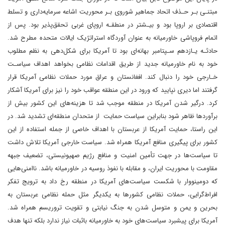
مبتنـی بـر حـذف اتحاد جماهیر شوروی بـر محوریت اشاعه سرمایه‌داری و تسلط
اقتصادی بر اروپا بود و بیـشتر در منطقـه اروپای غربی تحقق‌پذیر بود. پس از
اتمام فروپاشی خاورمیانه به عنوان آوردگاه استراتژیک ایالات متحده مطرح شد.
حادثـه یـازدهم سـپتامبر بهانه‌ای بود تا آمریکا برای شکل‌دهی به نظم مطلوب
خود به نام خاورمیانه جدید از طریق اقدامات نظامی بخواهد اهداف سیاسـت
خـارجی خود را دنبال کند. افغانستان و عراق مورد حملات نظامی آمریکا قرار
گرفتند اما دیری نپایید که ورود در این منطقه عواقب خود را نیز برای آمریکا آشکار
کرد. درگیر شدن آمریکا در منطقه موجب شد تا هزینه‌های این کشور بیش از
برآوردها ظاهر شود بنابراین سیاست حمایت از متحدان منطقه‌ای تشدید شد. در
این راستا، حمایت آمریکا از عربستان با اهداف خاصی از جمله استفاده از این
کشور برای پیگیری منافع آمریکا همراه شد. سیاست خارجی آمریکا تلاش داشت
تا سیاست‌ها در جهت تأمین امنیت و منافع رژیم صهیونیستی، تضعیف جبهه
مقاومت با محوریت ایران، و مقابله با نفوذ روسیه در خاورمیانه باشد. ناامنی‌هایی
که دومینووار با شکست سیاست‌های آمریکا در منطقه رخ داد به ترویج تفکر
افراط‌گرایی، حملات نظامی کشورها به یکدیگر مثل حمله نظامی عربستان به
بحرین و یمن و متوسل شدن به جنگ نیابتی و تقویت تروریسم همراه شد.
آمریکا برای پیشبرد سیاست‌های خود به خاورمیانه باثبات نیاز ندارد بلکه تنها هدف