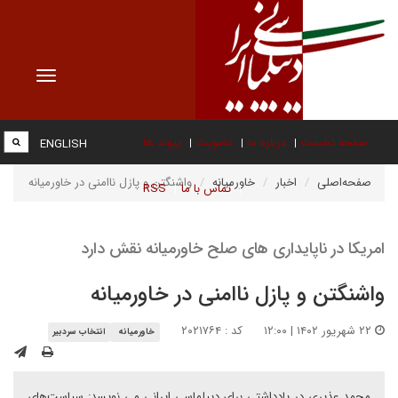
Toggle
vigation
صفحه نخست
درباره ما
عضویت
پیوند ها
ENGLISH
صفحه‌اصلی
اخبار
خاورمیانه
واشنگتن و پازل ناامنی در خاورمیانه
تماس با ما
RSS
امریکا در ناپایداری های صلح خاورمیانه نقش دارد
واشنگتن و پازل ناامنی در خاورمیانه
۲۲ شهریور ۱۴۰۲ | ۱۲:۰۰
کد : ۲۰۲۱۷۶۴
خاورمیانه
انتخاب سردبیر
محمد عذیری در یادداشتی برای دیپلماسی ایرانی می نویسد: سیاست‌های