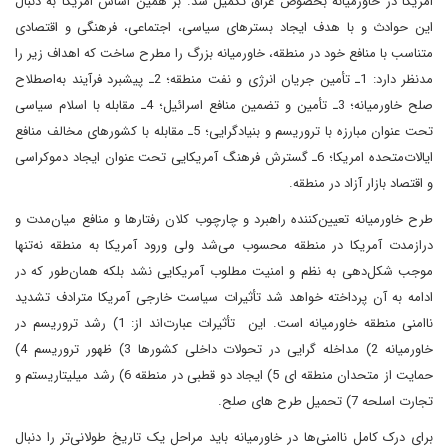
امریکا در خاورمیانه بخصوص عراق تکمیل شد. بر همین اساس امریکا به دنبال
این حوادث و با هدف ایجاد بسترهای سیاسی، اجتماعی، فرهنگی و اقتصادی
متناسب با منافع خود در منطقه، خاورمیانه بزرگ را مطرح ساخت که اهداف زیر را
مدنظر دارد: 1ـ تأمین جریان انرژی و نفت منطقه؛ 2ـ پیشبرد فرآیند به‌اصطلاح
صلح خاورمیانه؛ 3ـ تأمین و تضمین منافع اسرائیل؛ 4ـ مقابله با اسلام سیاسی
تحت عنوان مبارزه با تروریسم و بنیادگرایی؛ 5ـ مقابله با کشورهای مخالف منافع
ایالات‌متحده امریکا؛ 6ـ گسترش فرهنگ آمریکایی تحت عنوان ایجاد دموکراسی
و اقتصاد بازار آزاد در منطقه.
طرح خاورمیانه تعیین‌کننده راهبرد و چارچوب کلان رفتارها و منافع میان‌مدت و
درازمدت آمریکا در منطقه محسوب می‌شد ولی ورود آمریکا به منطقه نه‌تنها
موجب شکل‌دهی به نظم و امنیت مطلوب آمریکایی نشد بلکه همان‌طور که در
ادامه به آن پرداخته خواهد شد تأثیرات سیاست خارجی آمریکا مترادف تشدید
ناامنی منطقه خاورمیانه است. این تأثیرات عبارت‌اند از: 1) رشد تروریسم در
خاورمیانه 2) مداخله گرایی در تحولات داخلی کشورها 3) ظهور تروریسم 4)
حمایت از متحدان منطقه ای 5) ایجاد دو قطبی در منطقه 6) رشد میلیتاریستم و
تجارت اسلحه 7) تحمیل طرح های صلح.
برای درک کامل ناامنی‌ها در خاورمیانه باید مراحل یک تاریخ طولانی‌تر را دنبال