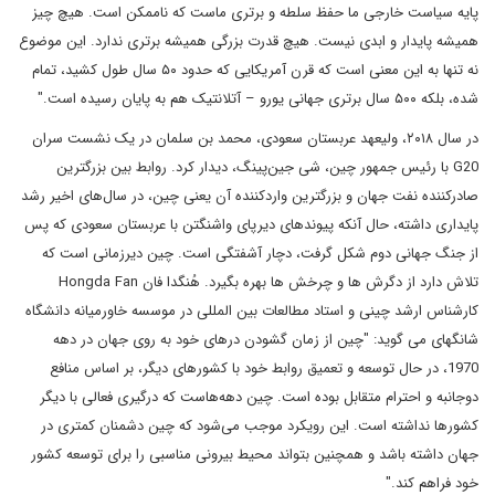
پایه سیاست خارجی ما حفظ سلطه و برتری ماست که ناممکن است. هیچ چیز
همیشه پایدار و ابدی نیست. هیچ قدرت بزرگی همیشه برتری ندارد. این موضوع
نه تنها به این معنی است که قرن آمریکایی که حدود ۵۰ سال طول کشید، تمام
شده، بلکه ۵۰۰ سال برتری جهانی یورو – آتلانتیک هم به پایان رسیده است."
در سال ۲۰۱۸، ولیعهد عربستان سعودی، محمد بن سلمان در یک نشست سران
G20 با رئیس جمهور چین، شی جین‌پینگ، دیدار کرد. روابط بین بزرگترین
صادرکننده نفت جهان و بزرگترین واردکننده آن یعنی چین، در سال‌های اخیر رشد
پایداری داشته، حال آنکه پیوندهای دیرپای واشنگتن با عربستان سعودی که پس
از جنگ جهانی دوم شکل گرفت، دچار آشفتگی است. چین دیرزمانی است که
تلاش دارد از دگرش ها و چرخش ها بهره بگیرد. هُنگدا فان Hongda Fan
کارشناس ارشد چینی و استاد مطالعات بین المللی در موسسه خاورمیانه دانشگاه
شانگهای می گوید: "چین از زمان گشودن درهای خود به روی جهان در دهه
1970، در حال توسعه و تعمیق روابط خود با کشورهای دیگر، بر اساس منافع
دوجانبه و احترام متقابل بوده است. چین دهه‌هاست که درگیری فعالی با دیگر
کشورها نداشته است. این رویکرد موجب می‌شود که چین دشمنان کمتری در
جهان داشته باشد و همچنین بتواند محیط بیرونی مناسبی را برای توسعه کشور
خود فراهم کند."