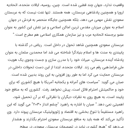
واقعیت ندارد، جهان چند قطبی شده است. چین، روسیه، ایالات متحده، اتحادیه
اروپا و همچنین پادشاهی عربستان، همه هستند. تنها نفت نیست که به عربستان
سعودی نقش مهمی می دهد، بلکه همچنین جایگاه منحصر به فردش در جهان
اسلام به عنوان میزبان مقدس ترین اماکن اسلامی و نیز نقش این کشور به عنوان
عضو برجسته‌ اتحادیه عرب و نیز سازمان همکاری اسلامی هم مطرح است."
عربستان سعودی همچنین شاهد تحول در داخل است. ریاض در گذشته با
پایبندی به سنت ها و اسلام بنیادگرا شناخته می شد اما محمدبن سلمان به عنوان
پادشاه آینده عربستان، میراث خود را با مدرن سازی و جست وجوی یک هویت
ملی فرامذهبی رقم می زند. ایالات متحده، ابتدا از این دست تحولات داخلی در
عربستان حمایت می کرد اما به طور روز افزونی به این روند بدبین شده است.
صبان می گوید: "سیاست های آمرانه و یکجانبه آمریکا با هیچ کشوری که برای
خود و حاکمیتش احترام قائل است، پیش نخواهد رفت. کشوری که به منافع خود
پایبند است، به هیچ روی به نظرات دیگران یا نظراتی که بر آن تحمیل شود،
اهمیتی نمی دهد." صبان با اشاره به راهبرد "چشم انداز ۲۰۳۰" می گوید که این
راهبرد مستقیماً با تنوع بخشی به اقتصاد و ژئوپولیتیک عربستان پیوند دارد. وی
تأکید می‌کند که همه باید به منافع عربستان سعودی احترام بگذارند و هشدار
می‌دهد که "هیچ کشوری نباید در تصمیمات عربستان سعودی در سطح