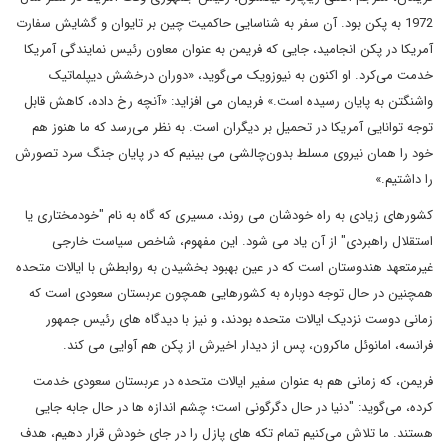
1972 به پکن بود. آن سفر به شناسایی حاکمیت چین بر تایوان و گشایش سفارت
آمریکا در پکن انجامید، جایی که فریمن به عنوان معاون رئیس نمایندگی آمریکا
خدمت می‌کرد. او اکنون به نیوزویک می‌گوید، «دوران درخشش دیپلماتیک
واشنگتن به پایان رسیده است.» فریمان می افزاید: «آنچه رخ داده، کاهش قابل
توجه توانایی آمریکا در تحمیل بر دیگران است. به نظر می‌رسد که ما هنوز هم
خود را همان نیروی مسلط بدون‌چالشی می بینیم که در پایان جنگ سرد تصورش
را داشتیم.»
کشورهای زیادی به راه خودشان می روند، مسیری که گاه به نام "خودمختاری یا
استقلال راهبردی" از آن یاد می شود. این مفهوم، شاخص سیاست خارجی
غیرمتعهد هندوستان است که در عین بهبود بخشیدن به روابطش با ایالات متحده
همچنین در حال توجه دوباره به کشورهایی همچون عربستان سعودی است که
زمانی دوست نزدیک ایالات متحده بودند، و نیز با دیدگاه های رئیس جمهور
فرانسه، امانوئل ماکرون، پس از دیدار اخیرش از پکن هم آوایی می کند.
فریمن، که زمانی هم به عنوان سفیر ایالات متحده در عربستان سعودی خدمت
کرده، می‌گوید: "دنیا در حال دگرگونی است؛ چشم اندازه ها در حال جابه جایی
هستند. ما تلاش می‌کنیم تمام تکه های پازل را در جای خودش قرار دهیم، هدف