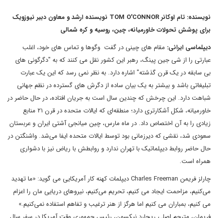
نویسنده: تام اوکانر TOM O'CONNOR نویسنده ارشد و معاون دبیر نیوزویک
برای پوشش تحولات خاورمیانه، چین، روسیه و کره شمالی
دیپلماسی ایرانی:
مقام های چینی در گفت وگوها و تماس های خود، اغلب
عبارتی را از شی جین پینگ، رهبر این کشور نقل می کنند که به "دگرگونی های
بی سابقه در یک قرن گذشته" اشاره دارد. به نظر نمی رسد که این یک عبارت
تبلیغاتی باشد و بیشتر به یک بیان ساده از دگرش های گسترده در نظم جهانی
شباهت دارد. این چرخش که چندین سال است به جریان افتاده، در حال حاضر در
خاورمیانه، شکل آشکارتری دارد؛ منطقه‌ای که ایالات متحده در قرن ۲۱ منابع
زیادی را به آن اختصاص داد. در ماه مارس، چین میانجی آشتی ایران و عربستان
سعودی شد، نقشی که دیرزمانی بود توسط ایالات متحده ایفا می‌شد. واشنگتن در
حال حاضر روابط دیپلماتیک با تهران ندارد و روابطش با ریاض نیز با دشواری
همراه است.
چارلز فریمن Charles Freeman دیپلمات کهنه کار آمریکایی می گوید: «ما تهدید
می‌کنیم، مزاحمت ایجاد می کنیم، تحریم می‌کنیم، نیروهای دریایی مان را اعزام
می کنیم، بمباران می کنیم اما هرگز از هنر ترغیب و تفاهم استفاده نمی‌کنیم.»
فریمان، مترجم اصلی ریچارد نیکسون، رئیس جمهوری وقت آمریکا در سفر سال