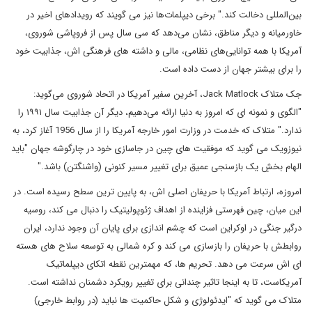
بین‌المللی دخالت کند." برخی دیپلمات‌ها نیز می گویند که رویدادهای اخیر در
خاورمیانه و دیگر مناطق، نشان می‌دهد که سی سال پس از فروپاشی شوروی،
آمریکا با همه توانایی‌های نظامی، مالی و داشته های فرهنگی اش، جذابیت خود
را برای بیشتر جهان از دست داده است.
جک متلاک Jack Matlock، آخرین سفیر آمریکا در اتحاد شوروی می‌گوید:
"الگوی و نمونه ای که امروز به دنیا ارائه می‌دهیم، دیگر آن جذابیت سال ۱۹۹۱ را
ندارد." متلاک که خدمت در وزارت امور خارجه آمریکا را از سال 1956 آغاز کرد، به
نیوزویک می گوید که موفقیت های چین در جاسازی خود در چارگوشه جهان "باید
الهام بخشِ یک بازسنجی عمیق برای تغییر مسیر کنونی (واشنگتن) باشد."
امروزه، ارتباط آمریکا با حریفان اصلی اش، به پایین ترین سطح رسیده است. در
این میان، چین فهرستی فزاینده از اهداف ژئوپولیتیک را دنبال می کند، روسیه
درگیر جنگی در اوکراین است که چشم اندازی برای پایان آن وجود ندارد، ایران
روابطش با حریفان را بازسازی می کند و کره شمالی به توسعه سلاح های هسته
ای اش سرعت می دهد. تحریم ها، که مهمترین نقطه اتکای دیپلماتیک
آمریکاست، تا به اینجا تاثیر چندانی برای تغییر رویکرد دشمنان نداشته است.
متلاک می گوید که "ایدئولوژی و شکل حاکمیت ها نباید (در روابط خارجی)