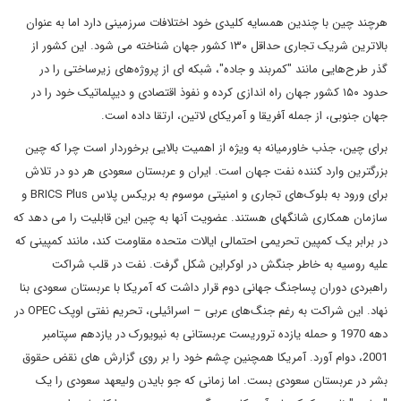
هرچند چین با چندین همسایه کلیدی خود اختلافات سرزمینی دارد اما به عنوان
بالاترین شریک تجاری حداقل ۱۳۰ کشور جهان شناخته می شود. این کشور از
گذر طرح‌هایی مانند "کمربند و جاده"، شبکه ای از پروژه‌های زیرساختی را در
حدود ۱۵۰ کشور جهان راه اندازی کرده و نفوذ اقتصادی و دیپلماتیک خود را در
جهان جنوبی، از جمله آفریقا و آمریکای لاتین، ارتقا داده است.
برای چین، جذب خاورمیانه به ویژه از اهمیت بالایی برخوردار است چرا که چین
بزرگترین وارد کننده نفت جهان است. ایران و عربستان سعودی هر دو در تلاش
برای ورود به بلوک‌های تجاری و امنیتی موسوم به بریکس پلاس BRICS Plus و
سازمان همکاری شانگهای هستند. عضویت آنها به چین این قابلیت را می دهد که
در برابر یک کمپین تحریمی احتمالی ایالات متحده مقاومت کند، مانند کمپینی که
علیه روسیه به خاطر جنگش در اوکراین شکل گرفت. نفت در قلب شراکت
راهبردی دوران پساجنگ جهانی دوم قرار داشت که آمریکا با عربستان سعودی بنا
نهاد. این شراکت به رغم جنگ‌های عربی – اسرائیلی، تحریم نفتی اوپک OPEC در
دهه 1970 و حمله یازده تروریست عربستانی به نیویورک در یازدهم سپتامبر
2001، دوام آورد. آمریکا همچنین چشم خود را بر روی گزارش های نقض حقوق
بشر در عربستان سعودی بست. اما زمانی که جو بایدن ولیعهد سعودی را یک