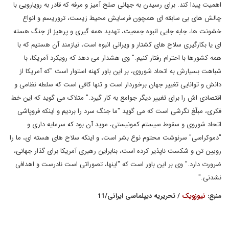
اهمیت پیدا کند. برای رسیدن به جهانی صلح آمیز و مرفه که قادر به رویارویی با
چالش های بی سابقه ای همچون فرسایش محیط زیست، تروریسم و انواع
خشونت ها، جابه جایی انبوه جمعیت، تهدید همه گیری و پرهیز از جنگ هسته
ای یا بکارگیری سلاح های کشتار و ویرانی انبوه است، نیازمند آن هستیم که با
همه کشورها با احترام رفتار کنیم." وی هشدار می دهد که رویکرد آمریکا، با
شباهت بسیارش به اتحاد شوروی، بر این باور کهنه استوار است "که آمریکا از
دانش و توانایی تغییر جهان برخوردار است و تنها کافی است که سلطه نظامی و
اقتصادی اش را برای تغییر دیگر جوامع به کار گیرد." متلاک می گوید که این خط
فکری، مبلّغ نگرشی است که می گوید "ما جنگ سرد را بردیم و اینکه فروپاشی
اتحاد شوروی و سقوط سیستم کمونیستی، موید آن بود که سرمایه داری و
"دموکراسی" سرنوشت محتوم نوع بشر است، و اینکه سلاح های هسته ای، ما را
رویین تن و شکست ناپذیر کرده است، بنابراین رهبری آمریکا برای گذار جهانی،
ضرورت دارد." وی بر این باور است که "اینها، تصوراتی است نادرست و اهدافی
نشدنی."
منبع:
نیوزویک
/ تحریریه دیپلماسی ایرانی/11