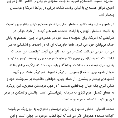
"مطرود" نامید، کمک‌های آمریکا به جنگ سعودی در یمن را کاهش داد و در پی
احیای توافق هسته‌ای با ایران برآمد، شکاف بزرگی در روابط آمریکا و عربستان
پدیدار شد.
در همین حال، چند کشور مسلمان خاورمیانه، در محکوم کردن رفتار چین نسبت
به اقلیت مسلمان اویغور، با ایالات متحده همراهی کردند. از طرف دیگر، در
شرایطی که آمریکا، برای تقویت دست خود در هماوردی با چین، تصمیم به پایان
جنگ‌ بی‌پایان خود می گیرد، طبعا خاورمیانه ای که در اختلاف و آشفتگی به سر
می برد، در پی دریافت کمک بر می آید. فان می گوید: "واقعیت این است که
ایالات متحده به نیازهای فوری کشورهای خاورمیانه برای توسعه، توجهی نکرد یا
به این نیاز، توجه کافی نداشت. واشنگتن باید درک کند که اینگونه چالش‌ها نه
تنها از ناحیه چین، بلکه از بسیاری از دیگر کشورها هم دیگر نشات می گیرد.
کشورهای بیشتر و بیشتری، از جمله چین، خواهان حاکمیت بر سرنوشت خود و
شکل گیری یک جهان چندقطبی هستند." در مورد عربستان سعودی، این رویکرد
به معنای تبدیل اهرم انرژی به سرمایه ژئوپلیتیکی است. واکنش واشنگتن در برابر
این رویکرد، با تحفظ همراه بوده است.
محمد الصبان، مشاور سابق وزیر انرژی عربستان سعودی، به نیوزویک می‌گوید:
"ایالات متحده همچنان فکر می‌کند که تنها قطب موجود در جهان است و این