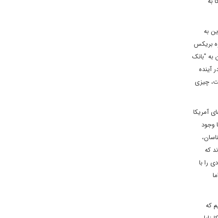
 به
زین به
وه بریکس
 به "بانک
 آینده
ست، چیزی
ی آمریکا
ا وجود
اسان،
د که
 را با
ما
م که