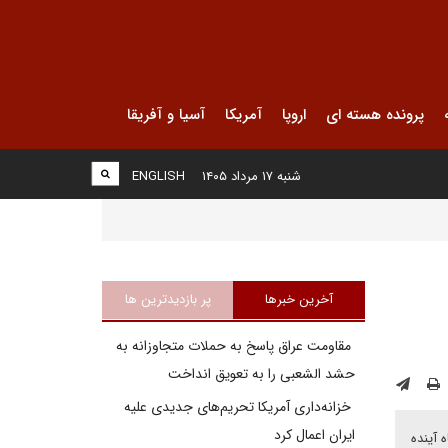
پرونده هسته ای
اروپا
آمریکا
آسیا و آفریقا
شنبه ۱۷ مرداد ۱۴۰۵
ENGLISH
آخرین خبرها
پر بازدیدترین ها
مقاومت عراق پاسخ به حملات متجاوزانه به
حشد الشعبی را به تعویق انداخت
خزانه‌داری آمریکا تحریم‌های جدیدی علیه
ایران اعمال کرد
وزیوم "صداهای خاورمیانه" و "بازاندیشی فرصت ها و خطران بالقوه برای سیاست گذاران امریکایی" در ۱۸ ماه آینده