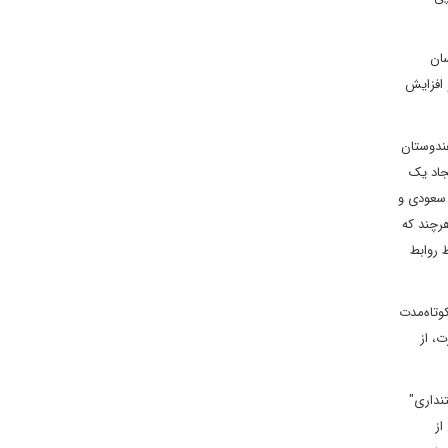
سان
 افزایش
هندوستان
جاد یک
 سعودی و
رچند که
 روابط
وتاه‌مدت
ت، از
تنداری"
از