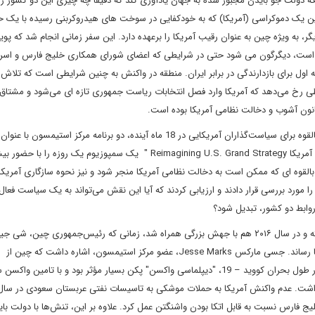
دولت جو بایدن مجبور شده به جهان یادآوری کند که دقیقاً چه چیزی این دو کشور را
ین یک دموکراسی (آمریکا) که به خودکفایی در سوخت های هیدروکربنی رسیده با یک
ه ویژه چین به عنوان رقیب آمریکا را برعهده دارد. این سفر زمانی انجام شد که پو
ن است، دیگرگون می شود حتی در شرایطی که اعضای شورای همکاری خلیج فارس و اسرا
اول برای بازدارندگی در برابر ایران. منطقه در واکنش به چنین شرایطی است که تلاش 
طی رخ می‌دهد که آمریکا وارد فصل انتخابات ریاست جمهوری تازه ای می‌شود و مشتاق
کانون آشوب و دخالت نظامی آمریکا بوده است.
برای سنجش و ارزیابی این روندها و شناسایی فرصت‌ها و خطرات بالقوه برای سیاست‌گذاران آمریکایی در 18 ماه آینده، دو برنامه مرکز است
های خاورمیانه Middle East Voices" و "بازاندیشی در راهبرد کلان آمریکا Reimagining U.S. Grand Strategy " یک سمپوزیوم یک روزه را 
 بالقوه ای که ممکن است به دخالت نظامی آمریکا منجر شود و نیز نحوه سازگاری آمریکا
 مورد بررسی قرار دادند و ارزیابی کردند که آیا این نقش می‌تواند به یک سیاست فعال
روابط دو کشور، تبدیل شود؟
بیش از یک دهه است که نقش چین در خاورمیانه رو به رشد گذاشته و در سال ۲۰۱۶ هم با جهش بزرگی همراه شد، زمانی که رئیس‌جمهوری چین
در سفری به منطقه شماری از توافق های شراکت راهبردی را به امضا رساند. جسی مارکس Jesse Marks، عضو مرکز استیمسون، اشاره داشت که چین از
سیاست‌های آشفته دولت دونالد ترامپ بهره‌برداری کرد. همچنین در طول بحران کووید – 19، "دیپلماسی واکسن" پکن بسیار مؤثر بود و با تامی
 فارس نسبت به قابل اتکا بودن واشنگتن عمل کرد. علاوه بر این، تنش‌ها با دولت بای