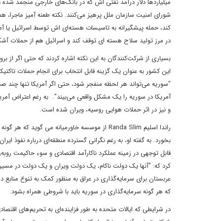
میلیاردها دلار درآمد نفتی اش که در بانک‌های خارجی منجمد شده دس
شورای امنیت سازمان ملل پرهیز می‌کنند. نکته طعنه آمیز ماجرا، هم
کند، حمله پیشگیرانه به تاسیسات هسته‌ای اش توسط اسرائیل یا آم
در مرز تولید سلاح هسته ای توقف کند و اسرائیل هم از حملات آشک
بسیاری از شرکت‌کنندگان به این نکته اشاره کردند که حتی اگر از بر
این کشور به عنوان یک گزینه قابل انتخاب برای انجام حملات تاکت
"سوریه می‌تواند هر لحظه منفجر شود، حتی اگر آمریکا تنها چند ص
آمریکا در سوریه را یک مشکل واقعی می‌بیند". به رغم اعتراض آمری
و نیز در اثر حملات هوایی روسیه، ویران شده است.
راندا اسلیم Randa Slim از موسسه خاورمیانه می گو
بخورد. به گفته او، به رغم نگرانی گسترده منطقه‌ای درباره نفوذ ایر
قابل توجهی در زمینه عملکرد ناکارآمد اقتصادی و سوء حاکیمت روبه‌
کرد که: "آنها یک دولت ناکام، یک دولت ویران و یک دولت در مسی
عربستان برای سرمایه‌گذاری در عراق به منظور کمک به تنوع منابع د
که هر گونه سرمایه‌گذاری در سوریه باید با شروطی همراه بشود.
در شرایطی که ایالات متحده به طور فزاینده‌ای به تحریم‌های اقتصا