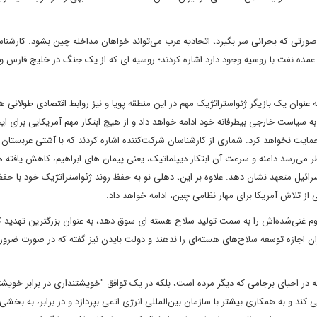
ورتی که بحرانی سر بگیرد، اتحادیه عرب می‌تواند خواهان مداخله چین بشود. کارشنا
 عمده نفت با روسیه وجود دارد اشاره کردند؛ روسیه ای که از یک جنگ در خلیج فارس و
عنوان یک بازیگر ژئواستراتژیک مهم در این منطقه پویا و نیز روابط اقتصادی طولانی 
به سیاست خارجی بیطرفانه خود ادامه خواهد داد و از هیچ ابتکار مهم آمریکایی برای ای
ایت نخواهد کرد. شماری از کارشناسان شرکت‌کننده اشاره کردند که با آشتی عربستان
می‌رسد دامنه و سرعت آن ابتکار دیپلماتیک، یعنی پیمان های ابراهیم، کاهش یافته ه
ائیل متعهد نشان دهد. علاوه بر این، دهلی نو به حفظ روند ژئواستراتژیک خود با حفظ
از تلاش آمریکا برای مهار نظامی چین، ادامه خواهد داد.
رانیوم غنی‌شده‌اش را به سمت تولید سلاح هسته ای سوق دهد، به عنوان بزرگترین تهدید ک
یران اجازه توسعه سلاح‌های هسته‌ای را ندهند و دولت بایدن نیز گفته که در صورت ضرور
نه در احیای برجامی که دیگر مرده‌ است، بلکه در یک توافق "خویشتنداری در برابر خویش
‌ کند و به همکاری بیشتر با سازمان بین‌المللی انرژی اتمی بپردازد و در برابر، به بخشی 