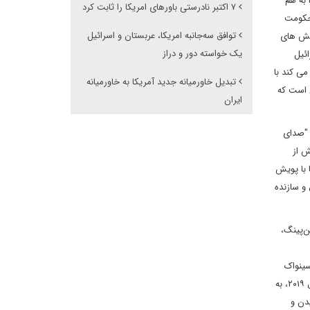
 به هم
۷ اکتبر نادرستی باورهای امریکا را ثابت کرد
 حکومت
توافق سه‌جانبه امریکا، عربستان و اسرائیل
یش ‌های
یک خواسته دور و دراز
ئیل
می کند با
تبدیل خاورمیانه جدید آمریکا به خاورمیانه
 است که
ایران
یمسون با عنوان "صدای
با حضور بیش از
 با پویش
 و سازنده
، شی جین‌پینگ،
ن واکسن سینواک‌
Sinovac ارزان برای کشورهایی چون اردن و ایران، عملکرد خوبی داشت. عدم واکنش آمریکا به حملات موشکی به تاسیسات نفتی عربستان سعودی در سال ۲۰۱۹، به
دن و