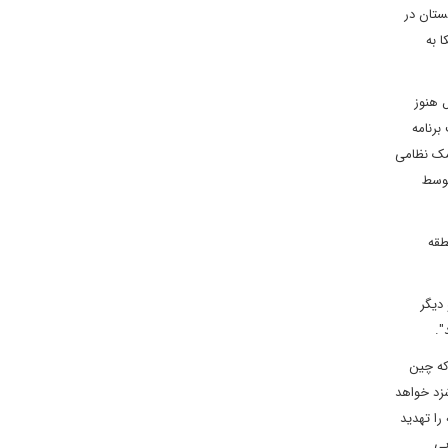
ز افغانستان در
 به
 هنوز
 حاضر ریاست برنامه
۱ کشور عرب، اسرائیل و ترکیه مستقر دارد، ۱۰ میلیارد دلار کمک نظامی
وزش توسط
نطقه
دیگر
".
که چین
شزد خواهد
را تهدید
پی