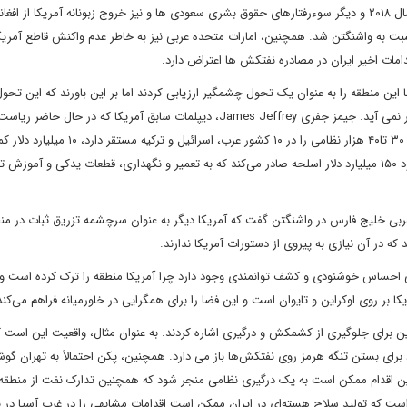
کنگره بر سر قتل جمال خاشقجی، روزنامه‌نگار مستقر در آمریکا در سال ۲۰۱۸ و دیگر سوءرفتار‌های حقوق بشری سعودی ها و نیز خروج زبونانه آمریکا ا
ر نسبت به واشنگتن شد. همچنین، امارات متحده عربی نیز به خاطر عدم واکنش قاطع آمریکا
مات اخیر ایران در مصادره نفتکش ها اعتراض دارد.
ین منطقه را به عنوان یک تحول چشمگیر ارزیابی کردند اما بر این باورند که این تحول
یک چرخش راهبردی در هژمونی ائتلاف سازمان‌یافته آمریکا به شمار نمی آید. جیمز جفری James Jeffrey، دیپلمات سابق آمریکا که در حال
خاورمیانه در مرکز ویلسون را برعهده دارد، اشاره کرد که آمریکا هنوز ۳۰ تا۴۰ هزار نظامی را در ۰
و به همین میزان کمک‌های اقتصادی به این کشورها می‌دهد و حدود ۱۵۰ میلیارد دلار اسلحه صادر می‌کند که به تعمیر و نگهداری، قطعات یدکی و آم
Kristin Di از موسسه کشورهای عربی خلیج فارس در واشنگتن گفت که آمریکا دیگر به عنوان سرچشمه تزریق ثبات در م
که در آن نیازی به پیروی از دستورات آمریکا ندارند.
عی احساس خوشنودی و کشف توانمندی وجود دارد چرا آمریکا منطقه را ترک کرده است و 
ا بر روی اوکراین و تایوان است و این فضا را برای همگرایی در خاورمیانه فراهم می‌کند
 برای جلوگیری از کشمکش و درگیری اشاره کردند. به عنوان مثال، واقعیت این است 
 برای بستن تنگه هرمز روی نفتکش‌ها باز می دارد. همچنین، پکن احتمالاً به تهران گو
این اقدام ممکن است به یک درگیری نظامی منجر شود که همچنین تدارک نفت از منطقه 
ن است که تولید سلاح‌ هسته‌ای در ایران ممکن است اقدامات مشابهی را در غرب آسیا در 