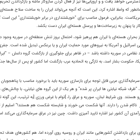
ترسی خواهد یافت و و اروپایی‌ها نیز از فعال کردن سازوکار ماشه و بازگرداندن تحریم
انطور که واعظ اشاره کرد، این است که آنچه می‌تواند ایران را به ساخت سلاح هسته‌ای
ریکاست. بنابراین، فرمول مناسب برای "خویشتنداری در برابر خویشتنداری" این است که
ار یا پنهان به زیرساخت‌ها و پرسنل هسته‌ای ایران دست بکشد.
وز بحران هسته‌ای با ایران هم پرهیز شود، احتمال بروز تنش منطقه‌ای در سوریه وجود دا
یکی اسرائیل و آمریکا به نیروهای مورد حمایت ایران و یا برعکس تبدیل شده است. جفر
د نظامی در سوریه داشته باشد – در ظاهر برای جلوگیری از بازگشت گروه داعش – "ایر
کا، حکومت بشار اسد، به تازگی به اتحادیه عرب بازگشت اما کشور او پس از سال‌ها ج
ید که هر گونه سرمایه‌گذاری عربی قابل توجه برای بازسازی سوریه باید با برخورد مناسب با پناهجویان 
ان، "ظرف شبکه نیابتی ها ایران پر شده" و هر یک از این گروه های نیابتی، با چالش‌های 
رو هستند. وی شرایط لبنان، سوریه و عراق را، ]توام با غرض ورزی [به ترتیب، این گونه
ر ناکام شدن را دارند. آنها شکست می خورند و شایسته شکست هم هستند!" اسلیم از 
رآمدی آن کشور نیز اشاره تایید آمیزی داشت. چین نیز در عراق سرمایه‌گذاری می‌کند ام
دی برای بازداشتنِ کشورهایی مانند ایران و روسیه روی آورده‌ اما، هم کشورهای هدف تح