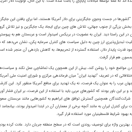
 اند که عملا توسعه مبادلات پایاپای را باعث شده ‌است. با این حال، اولویت دلار آمریکا
ین آمریکا می گوید: "کشورها در جست وجوی جایگزینی برای دلار آمریکا هستند، اما برای یافتن این جایگ
در بخش بزرگی از جنوب جهانی، تلاش های چین برای ایجاد یک جایگزین و نیز تلاش گر
توان در این راستا دید. ایران به عضویت در بریکس امیدوار است و عربستان هم به پیوستن
لیت تبدیل‌پذیری ارز چین به دلیل سیاست های کنترل سرمایه‌ پکن، نشان می‌دهد که در
وجود قدرت پایدار دلار، استفاده گسترده از تحریم‌ها، به کاهش بازدهی آن منجر شده ا
یمسون هم قرار گرفت.
ن مواضع خود را روشن کند، بیش از این همچون یک تماشاچی عمل نکند و سیاست‌ها
 اختلافاتی که در تعریف "تهدید ایران" میان فرماندهی مرکزی و شورای امنیت ملی آمریک
ر جهان عرب را به عنوان یک فرصت، نه یک تهدید برای منافع آمریکا منظور کرد. این کارشن
 بر این باور بودند که کشورهای عربی باید با استفاده از این فرصت، بر ایران فشار آورن
. شرکت‌کنندگان همچنین گسترش توافق های ابراهیم به کشورهایی مانند عربستان سعودی
برای کنترل ایران به مانند آنچه برخی از معماران آن در ابتدا امیدوار بودند، بیانجامد ا
 بهبود شرایط فلسطینیان مورد استفاده قرار گیرد.
ی، بهترین واژه برای توصیف روندی است که در سطح منطقه جریان دارد. عادت کرده بودی