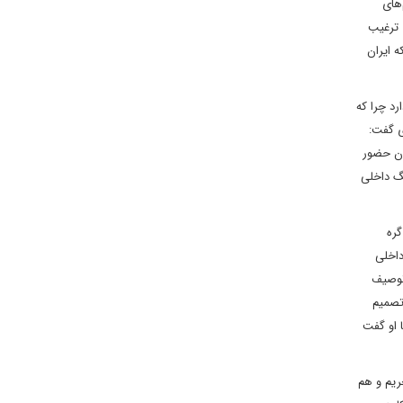
‌های
 ترغیب
 ایران
رد چرا که
ی گفت:
ان حضور
نگ داخلی
گره
داخلی
 توصیف
تصمیم
ا او گفت
ریم و هم