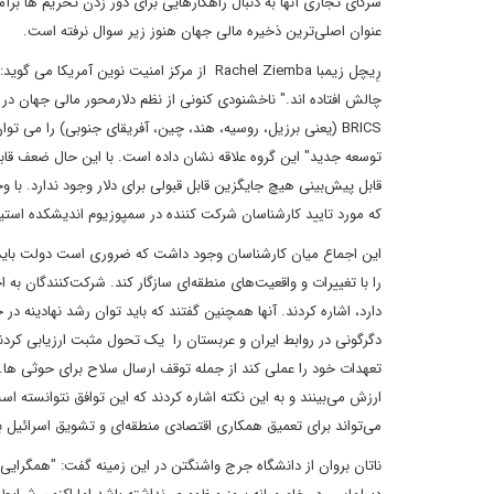
شرکای تجاری آنها به دنبال راهکارهایی برای دور زدن تحریم ها برآمده
عنوان اصلی‌ترین ذخیره مالی جهان هنوز زیر سوال نرفته است.
رِیچل زیمبا Rachel Ziemba از مرکز امنیت نو
چالش افتاده اند." ناخشنودی کنونی از نظم دلارمحور مالی جهان 
BRICS (یعنی برزیل، روسیه، هند، چین، آفریقای جنوبی) را می 
توسعه جدید" این گروه علاقه نشان داده است. با این حال ضعف قاب
قابل پیش‌بینی هیچ جایگزین قابل قبولی برای دلار وجود ندارد. با 
که مورد تایید کارشناسان شرکت کننده در سمپوزیوم اندیشکده است
این اجماع میان کارشناسان وجود داشت که ضروری است دولت باید
را با تغییرات و واقعیت‌های منطقه‌ای سازگار کند. شرکت‌کنندگان به
دارد، اشاره کردند. آنها همچنین گفتند که باید توان رشد نهادینه د
دگرگونی در روابط ایران و عربستان را یک تحول مثبت ارزیابی کردند و
تعهدات خود را عملی کند از جمله توقف ارسال سلاح برای حوثی ها
ارزش می‌بینند و به این نکته اشاره کردند که این توافق نتوانسته است 
می‌تواند برای تعمیق همکاری اقتصادی منطقه‌ای و تشویق اسرائیل به
ناتان بروان از دانشگاه جرج واشنگتن در این زمینه گفت: "همگرای