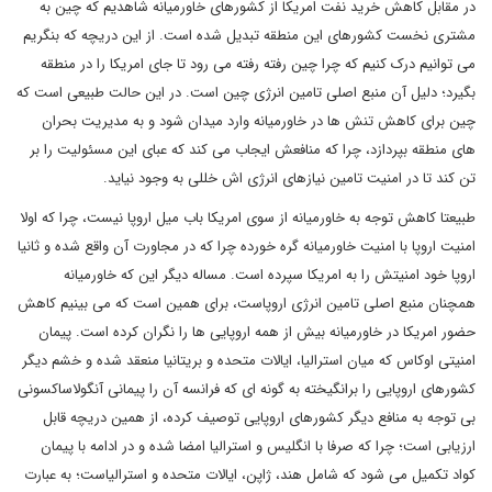
در مقابل کاهش خرید نفت امریکا از کشورهای خاورمیانه شاهدیم که چین به
مشتری نخست کشورهای این منطقه تبدیل شده است. از این دریچه که بنگریم
می توانیم درک کنیم که چرا چین رفته رفته می رود تا جای امریکا را در منطقه
بگیرد؛ دلیل آن منبع اصلی تامین انرژی چین است. در این حالت طبیعی است که
چین برای کاهش تنش ها در خاورمیانه وارد میدان شود و به مدیریت بحران
های منطقه بپردازد، چرا که منافعش ایجاب می کند که عبای این مسئولیت را بر
تن کند تا در امنیت تامین نیازهای انرژی اش خللی به وجود نیاید.
طبیعتا کاهش توجه به خاورمیانه از سوی امریکا باب میل اروپا نیست، چرا که اولا
امنیت اروپا با امنیت خاورمیانه گره خورده چرا که در مجاورت آن واقع شده و ثانیا
اروپا خود امنیتش را به امریکا سپرده است. مساله دیگر این که خاورمیانه
همچنان منبع اصلی تامین انرژی اروپاست، برای همین است که می بینیم کاهش
حضور امریکا در خاورمیانه بیش از همه اروپایی ها را نگران کرده است. پیمان
امنیتی اوکاس که میان استرالیا، ایالات متحده و بریتانیا منعقد شده و خشم دیگر
کشورهای اروپایی را برانگیخته به گونه ای که فرانسه آن را پیمانی آنگولاساکسونی
بی توجه به منافع دیگر کشورهای اروپایی توصیف کرده، از همین دریچه قابل
ارزیابی است؛ چرا که صرفا با انگلیس و استرالیا امضا شده و در ادامه با پیمان
کواد تکمیل می شود که شامل هند، ژاپن، ایالات متحده و استرالیاست؛ به عبارت