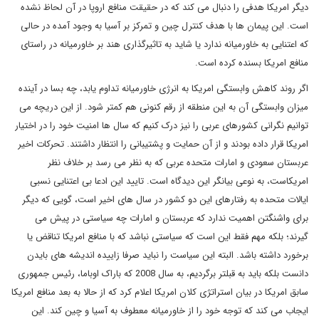
دیگر امریکا هدفی را دنبال می کند که در حقیقت منافع اروپا در آن لحاظ نشده
است. این پیمان ها با هدف کنترل چین و تمرکز بر آسیا به وجود آمده در حالی
که اعتنایی به خاورمیانه ندارد یا شاید به تاثیرگذاری هند بر خاورمیانه در راستای
منافع امریکا بسنده کرده است.
اگر روند کاهش وابستگی امریکا به انرژی خاورمیانه تداوم یابد، چه بسا در آینده
میزان وابستگی آن به این منطقه از رقم کنونی هم کمتر شود. از این دریچه می
توانیم نگرانی کشورهای عربی را نیز درک کنیم که سال ها امنیت خود را در اختیار
امریکا قرار داده بودند و از آن حمایت و پشتیبانی را انتظار داشتند. تحرکات اخیر
عربستان سعودی و امارات متحده عربی که به نظر می رسد بر خلاف نظر
امریکاست، به نوعی بیانگر این دیدگاه است. تایید این ادعا بی اعتنایی نسبی
ایالات متحده به رفتارهای این دو کشور در سال های اخیر است، گویی که دیگر
برای واشنگتن اهمیت ندارد که عربستان و امارات چه سیاستی در پیش می
گیرند؛ بلکه مهم فقط این است که سیاستی نباشد که با منافع امریکا تناقض یا
برخورد داشته باشد. البته این سیاست را نباید صرفا زاییده اندیشه های بایدن
دانست بلکه باید به قبلتر برگردیم، به سال 2008 که باراک اوباما، رئیس جمهوری
سابق امریکا در بیان استراتژی کلان امریکا اعلام کرد که از حالا به بعد منافع امریکا
ایجاب می کند که توجه خود را از خاورمیانه معطوف به آسیا و چین کند. این