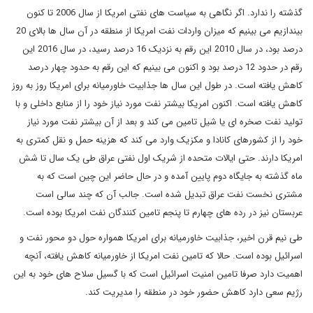
گذشته را ندارد. اگر نگاهی به سیاست های نفتی امریکا از سال 2006 تا کنون
بیندازیم می بینیم که میزان واردات نفت امریکا از منطقه در آن سال ها بالای 20
درصد بود، در سال 2010 این رقم به نزدیک 16 درصد رسید، در سال 2016 این
رقم در حدود 12 درصد بود و اکنون می بینیم که این رقم به حدود چهار درصد
کاهش یافته است. در طول این سال ها جذابیت خاورمیانه برای امریکا روز به روز
کاهش یافته است. اکنون امریکا بیشتر نفت مورد نیاز خود را از منابع داخلی و با
تولید نفت صخره ای یا شیل تامین می کند و بعد از آن بیشتر نفت مورد نیاز
خود را از کشورهای کانادا و مکزیک وارد می کند که هزینه حمل و نقل کمتری به
امریکا دارند. حتی ایالات متحده از شریک اول نفتی عراق طی یک سال تا شش
ماه گذشته به جایگاه دوم پایین آمده و در حال حاضر این چین است که به
مشتری نخست نفت عراق تبدیل شده است. جالب آن که چند سالی است
عربستان نیز در رده های چهارم تا پنجم تامین کنندگان نفت امریکا بوده است.
طی نیم قرن اخیر، جذابیت خاورمیانه برای امریکا همواره حول دو محور نفت و
اسرائیل بوده است. حالا که تامین نفت امریکا از خاورمیانه کاهش یافته، آنچه
اهمیت دارد صرفا تامین امنیت اسرائیل است که با گسیل سلاح های خود به این
رژیم سعی دارد کاهش حضور خود در منطقه را مدیریت کند.