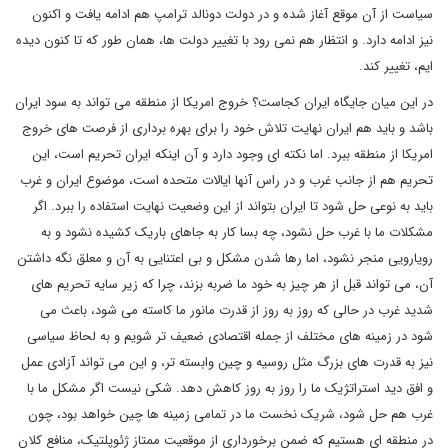
سیاست از آن موقع آغاز شده و در دولت دونالد ترامپ هم ادامه یافت و اکنون
نیز ادامه دارد. و انتظار هم نمی رود با تغییر دولت ها، همان طور که تا کنون دیده
ایم، تغییر کند.
در این میان جایگاه ایران کجاست؟ خروج امریکا از منطقه می تواند به سود ایران
باشد و باید هم ایران نهایت تلاش خود را برای بهره برداری از فرصت های خروج
امریکا از منطقه ببرد. اما نکته ای وجود دارد و آن اینکه ایران تحریم است، این
تحریم هم از جانب غرب و در راس آنها ایالات متحده است، موضوع ایران و غرب
باید به نوعی حل شود تا ایران بتواند از این وضعیت نهایت استفاده را ببرد. اگر
مشکلات ما با غرب حل نشود، چه بسا کار به جاهای باریک کشیده نشود و به
رویارویی منجر نشود، اما رها شدن مشکل و بی اعتنایی به آن و معلق نگه داشتن
آن، می تواند قبل از هر چیز به خود ما ضربه بزند، چرا که زیر سایه تحریم های
شدید غرب در حالی که روز به روز از قدرت مانور ما کاسته می شود، باعث می
شود در زمینه های مختلف از جمله اقتصادی ضعیف تر شویم و به لحاظ سیاسی
نیز به قدرت های بزرگ مثل روسیه و چین وابسته تر، و این می تواند آزادی عمل
و افق دید استراتژیک ما را روز به روز کاهش دهد. شکی نیست اگر مشکل ما با
غرب هم حل شود، شریک نخست ما در تمامی زمینه ها چین خواهد بود، چون
در منطقه ای هستیم که ضمن برخورداری از موقعیت ممتاز ژئوپلتیک، منافع کلان