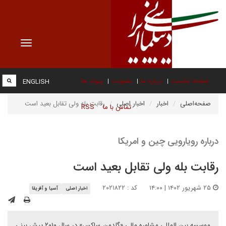
Toggle
vigation
صفحه نخست
درباره ما
عضویت
پیوند ها
ENGLISH
صفحه‌اصلی
اخبار
اخبار اصلی
رقابت بله ولی تقابل بعید است
تماس با ما
RSS
درباره رویارویی چین و امریکا
رقابت بله ولی تقابل بعید است
۲۵ شهریور ۱۴۰۲ | ۱۴:۰۰
کد : ۲۰۲۱۸۲۲
اخبار اصلی
آسیا و آفریقا
موسسه بین المللی مشاوره مالی «گلدمن ساکس» در سال ۲۰۱۰ پیش بینی