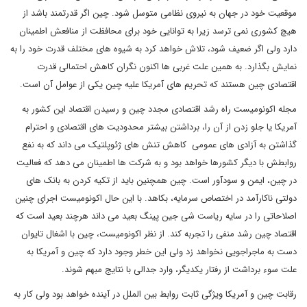
موقعیت خود در جهان به نیروی نظامی متوسل شود. چین اگر قدرتمند باشد از
هیچ کشوری نمی ترسد زیرا به توانایی خود برای محافظت از منافعش اطمینان
دارد ولی اگر ضعیف شود، تلاش خواهد کرد به شیوه های مختلف قدرت خود را به
نمایش بگذارد. به همین علت غربی ها اکنون نگران کاهش احتمالی قدرت
اقتصادی چین هستند که تحریم های آمریکا علیه چین یکی از عوامل آن است.
مجله اکونومیست راه رشد اقتصادی مجدد چین و رسیدن اقتصاد این کشور به
آمریکا یا جلو زدن از آن را، برداشتن بیشتر محدودیت های اقتصادی و احترام
گذاشتن به آزادی های عمومی کاهش تنش های ژئوپلتیک می داند که به نفع
روابطش با دیگر کشورها خواهد بود و به شرکت ها اطمینان می دهد که فعالیت
در چین، ایمن و سودآور است. چین همچنین باید از تکیه کردن به بانک های
دولتی ناکارآمد در اختصاص سرمایه، بکاهد. با این حال اکونومیست اجرای چنین
اصلاحاتی را در سایه ریاست شی جین پینگ بعید می داند هرچند بعید است که
اقتصاد چین رشد منفی را تجربه کند. از نظر اکونومیست، چین با اشغال تایوان
دست به ماجراجویی نخواهد زد ولی این خطر وجود دارد که چین و آمریکا به
علت سوء برداشت از رفتار یکدیگر، وارد جدالی با نتایج مبهم شوند.
رقابت چین و آمریکا ویژگی ثابت روابط بین الملل در آینده خواهد بود ولی کار به