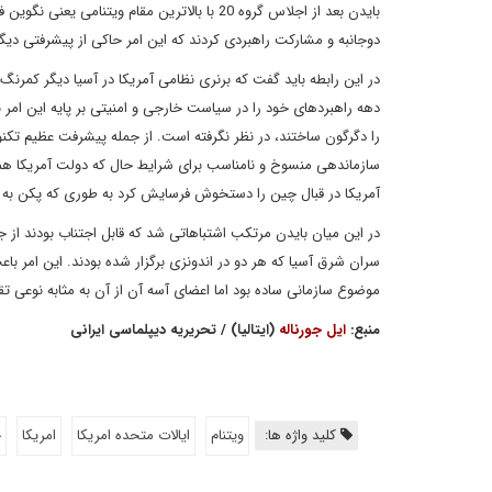
بایدن بعد از اجلاس گروه 20 با بالاترین مقام 
دوجانبه و مشارکت راهبردی کردند که این امر حاکی از پیشرفتی دیگر
در این رابطه باید گفت که برنری نظامی آمریکا در آسیا دیگر کمر
دهه راهبردهای خود را در سیاست خارجی و امنیتی بر پایه این امر ب
را دگرگون ساختند، در نظر نگرفته است. از جمله پیشرفت عظیم تکنول
سازماندهی منسوخ و نامناسب برای شرایط حال که دولت آمریکا همچ
آمریکا در قبال چین را دستخوش فرسایش کرد به طوری که پکن به م
در این میان بایدن مرتکب اشتباهاتی شد که قابل اجتناب بودند از
سران شرق آسیا که هر دو در اندونزی برگزار شده بودند. این امر
موضوع سازمانی ساده بود اما اعضای آسه آن از آن به مثابه نوعی تقا
منبع:
ایل جورناله
(ایتالیا) / تحریریه دیپلماسی ایرانی
کلید واژه ها:
ویتنام
ایالات متحده امریکا
امریکا
چ