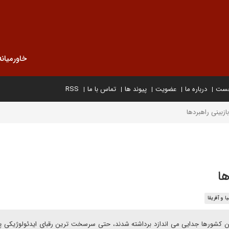
خاورمیانه
خست
درباره ما
عضویت
پیوند ها
تماس با ما
RSS
ازبینی راهبردها
ها
ا و آفریقا
ین کشورها جدایی می اندازد برداشته شدند، حتی سرسخت ترین رقبای ایدئولوژیکی پ