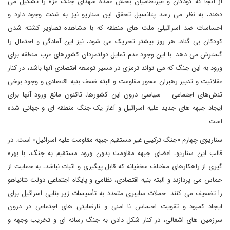
از آنجا که کودکان و غیرنظامیان بخش عمده شهدای جنگ غزه را تشکیل می
دهند، به نظر می رسد پتانسیل تحقق این سناریو نیز به شدت وجود دارد و
احساسات ضد اسرائیلی ملت های منطقه که با مشاهده تصاویر کشته شدن
کودکان بی گناه، هر روز بیشتر تحریک می شود، نیز این آمادگی و احتمال را
گسترش می دهد. با این وجود عدم تمایل دولتمردان کشورهای عرب منطقه برای
ورود به این جنگ که می تواند ترمزی در مسیر توسعه اقتصادی آنها باشد، در کنار
عقلانیت و تدبیر رهبران محور مقاومت و البته ضعف بنیه اقتصادی و وجود برخی
تنش‌های اجتماعی – سیاسی درون این کشورها، تاکنون مانع ورود آنها برای
ایجاد جبهه های جدید علیه اسرائیل و آغاز یک جنگ منطقه ای و جهانی شده
است.
سناریوی چهارم «جنگ ترکیبی غیر مستقیم جبهه مقاومت علیه اسرائیل» است. در
قالب این سناریو، اعضای جبهه مقاومت بدون ورود مستقیم به جنگ، با بهره
گیری از راهکارهای مختلف مخفیانه که قابل پیگیری و اثبات نباشد، به حمایت از
حماس می پردازند و البته بنیه اقتصادی، نظامی و پایگاه اجتماعی دولت نتانیاهو
را تضعیف می کنند. حملات سایبری متعدد به تأسیسات زیر بنایی اسرائیل برای
ایجاد کمبود و تقویت احساس نا امنی و نارضایتی های اجتماعی در درون
سرزمین های اشغالی، در کنار شکل دادن به جنگ رسانه ای و تخریب وجهه و