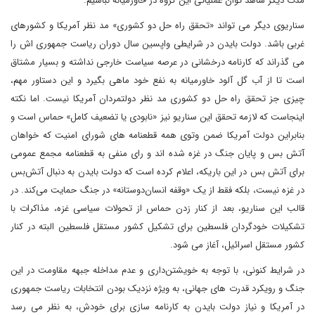
مدت دیگر شاهد توان عملیاتی این گروه در خاورمیانه نباشیم.
سناریوی دیگر می تواند «تحقق راه حل دو کشوری» مد نظر آمریکا و کشورهای
غربی باشد. دولت بایدن در شرایطی واپسین سال دوران ریاست جمهوری اش را
می گذراند که کارنامه درخشانی در عرصه سیاست خارجی نداشته و بسیار مشتاق
است تا از آب گل آلود خاورمیانه به نفع خود ماهی بگیرد و این دستاور مهم،
چیزی جز تحقق راه حل دو کشوری مد نظر دولتمردان آمریکا نیست. اما نکته
اینجاست که لازمه تحقق این سناریو نیز «نابودی یا تضعیف کامل» حماس است و
بنابراین دولت آمریکا ضمن وتوی همه قطعنامه های شورای امنیت که خواهان
آتش بس و پایان جنگ در غزه شده اند و رای منفی به قطعنامه مجمع عمومی
برای آتش بس در این باریکه، اعلام کرده است که دولت بایدن به دنبال آتش‌بس
در غزه نیست، بلکه فقط از یک «وقفه انسان‌دوستانه» در جنگ حمایت می‌کند. در
قالب این سناریو، بعد از کنار زدن حماس از تحولات سیاسی غزه، مذاکرات با
تشکیلات خودگردان فلسطین برای تشکیل کشور مستقل فلسطین البته در کنار
کشور مستقل اسرائیل، آغاز می شود.
در شرایط کنونی، با توجه به خویشتن‌داری و عدم مداخله جبهه مقاومت در این
جنگ و رویکرد قدرت های جهانی، به ویژه نزدیک بودن انتخابات ریاست جمهوری
در آمریکا و نیاز دولت بایدن به کارنامه سازی برای خودش، به نظر می رسد