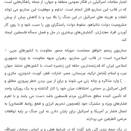
اعتبار مقامات اسرائیلی در افکار عمومی منطقه و جهان، از جمله راهکارهایی است
که در قالب این سناریو قابل انجام است. تداوم و موفقیت این سناریو می تواند
تلفات و هزینه های اسرائیل در این جنگ را بالا ببرد و با کاهش بیش از پیش
مشروعیت دولت نتانیاهو، سقوط دولت راستگرای وی را سبب شود و با روی کار
آوردن افراد معتدل‌تر، گشایش‌های بیشتری در حل و فصل مسأله فلسطین ایجاد
کند.
سناریوی پنجم «توافق مصلحت جویانه محور مقاومت با کشورهای عربی –
اسلامی» است؛ در قالب این سناریو، رهبران جبهه مقاومت به ویژه جمهوری
اسلامی ایران که قدرتمندترین حلقه این زنجیره است، با کشورهای متنفذ جهان
عرب و اسلام (شامل ترکیه، عربستان، مصر، امارات، قطر، کویت، اندونزی، مالزی و
... ) وارد مذاکره و چانه زنی می شوند و برای از بین بردن خطر پیروزی مطلق و
کامل اسرائیل بر حماس، اختلافات میان خود را کنار گذاشته و به یک رویکرد واحد
که تأمین کننده منافع حداکثری مردم فلسطین باشد دست می یابند و با اهرم
فشارهای ویژه و مشترک خود (همچون تحریم انرژی و قطع روابط اقتصادی) به
اعمال فشار بر آمریکا و اسرائیل برای پایان دادن به این جنگ بر پایه توافقات
مرضی الطرفین می پردازند.
در یک جمع بندی کلی باید گفت که در شرایط فعلی و بر اساس سخنان نصرالله،