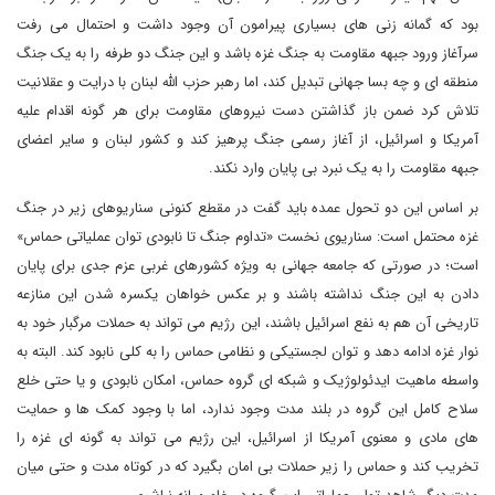
بود که گمانه زنی های بسیاری پیرامون آن وجود داشت و احتمال می رفت
سرآغاز ورود جبهه مقاومت به جنگ غزه باشد و این جنگ دو طرفه را به یک جنگ
منطقه ای و چه بسا جهانی تبدیل کند، اما رهبر حزب الله لبنان با درایت و عقلانیت
تلاش کرد ضمن باز گذاشتن دست نیروهای مقاومت برای هر گونه اقدام علیه
آمریکا و اسرائیل، از آغاز رسمی جنگ پرهیز کند و کشور لبنان و سایر اعضای
جبهه مقاومت را به یک نبرد بی پایان وارد نکند.
بر اساس این دو تحول عمده باید گفت در مقطع کنونی سناریوهای زیر در جنگ
غزه محتمل است: سناریوی نخست «تداوم جنگ تا نابودی توان عملیاتی حماس»
است؛ در صورتی که جامعه جهانی به ویژه کشورهای غربی عزم جدی برای پایان
دادن به این جنگ نداشته باشند و بر عکس خواهان یکسره شدن این منازعه
تاریخی آن هم به نفع اسرائیل باشند، این رژیم می تواند به حملات مرگبار خود به
نوار غزه ادامه دهد و توان لجستیکی و نظامی حماس را به کلی نابود کند. البته به
واسطه ماهیت ایدئولوژیک و شبکه ای گروه حماس، امکان نابودی و یا حتی خلع
سلاح کامل این گروه در بلند مدت وجود ندارد، اما با وجود کمک ها و حمایت
های مادی و معنوی آمریکا از اسرائیل، این رژیم می تواند به گونه ای غزه را
تخریب کند و حماس را زیر حملات بی امان بگیرد که در کوتاه مدت و حتی میان