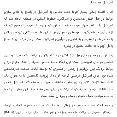
اسرائیل هدیه داد.
اما با فاصله زمانی بسیار کم با حمله حماس به اسرائیل در پاسخ به عادی سازی
روابط در حال ظهور عربستان و اسرائیل، خطوط گسلی در منطقه ایجاد شد که
اسرائیل را در نظر جهان عرب به شدت منفور کرد و رهبران عرب را مجبور کرد که
از تل آویو فاصله بگیرند. عربستان سعودی نیز از این قاعده مستثنی نبوده و ریاض
را که خواهان دسترسی به فناوری و نوآوری اسرائیل است، وادار کرد تا روند صلح
با تل آویو را به حالت تعلیق در بیاورد.
به نظر می رسد پارادایم قبل از 7 اکتبر در نزد اسرائیل و ایالات متحده به دو دلیل
اساسی در حال فروپاشی است: اول اینکه حمله حماس همراه با هدف خارج کردن
روابط نزدیک بین تل‌آویو و ریاض از مسیری که توسط ایالات متحده سازماندهی
شده بود، برای اسرائیل فرصتی فراهم آورده تا پرونده فلسطین را به عنوان یک
نقطه استراتژیک کانونی برای امنیت منطقه و جهان برجسته کند. اسرائیل که در
سال 2006 غزه را تخلیه کرده، اینک در برابر وسوسه تصرف این نوار باریک با
سلسله مراتب حذف جنبش حماس روبه رو شده است.
و دوم اینکه حمله حماس در زمانی رخ داد که هند به همراه اتحادیه اروپا،
عربستان سعودی و ایالات متحده پروژه کریدور هند – خاورمیانه – اروپا (IMEC)