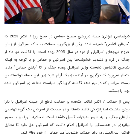
دیپلماسی ایرانی:
حمله نیروهای مسلح حماس در صبح روز 7 اکتبر 2023 که
"طوفان الاقصی" نامیده شده، یکی از بزرگترین حملات به خاک اسرائیل از زمان
خروج نیروهای اسرائیلی از غزه در سال 2005 بوده است. با گذشت دو ماه از
جنگ در غزه و تشدید خشونت‌ها بین اسرائیل و حماس و با توجه به اینکه
بنیامین نتانیاهو، نخست‌ وزیر اسرائیل وعده جنگ را تا "پایان حماس" داده،
انتظار نمی‌رود که درگیری در آینده نزدیک آرام شود زیرا این حمله توانسته بن
بست سیاسی که در نیم دهه گذشته گریبانگیر سیاست منطقه ای اسرائیل شده
بود، را بشکند.
پس از حملات 7 اکتبر ایالات متحده بر حمایت قاطع از امنیت اسرائیل با دارا
بودن ماهیت استراتژیکی تاکید داشته و در حمایت از اسرائیل یک گروه تهاجمی
ناوهای جنگی را به شرق مدیترانه گسیل داشته است. اتحادیه اروپا نیز با صدور
بیانیه‌ای در همبستگی با اسرائیل اعلام داشت که اسرائیل حق دارد تا مطابق
قوانین بین‌المللی در برابر حملات خشونت‌آمیز حماس از خود دفاع کند.