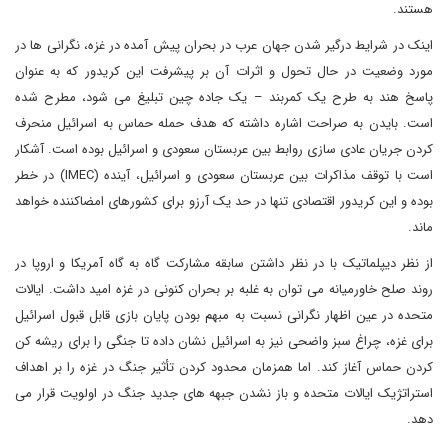
هستند.
اینک در شرایط درگیر شدن جهان عرب در بحران پیش آمده در غزه، نگرانی ها در
مورد وضعیت در حال تحول و اثرات آن بر پیشرفت این کریدور که به عنوان
پاسخ هند به طرح یک کمربند – یک جاده چین تبلیغ می شود، مطرح شده
است. بایدن به صراحت اشاره داشته که هدف حمله حماس به اسرائیل منحرف
کردن جریان عادی سازی روابط بین عربستان سعودی و اسرائیل بوده است. آشکار
است با توقف مذاکرات بین عربستان سعودی و اسرائیل، آینده (IMEC) در خطر
بوده و این کریدور اقتصادی تنها در حد یک آرزو برای کشورهای امضاکننده خواهد
ماند.
از نظر دیپلماتیک با در نظر داشتن سابقه مشارکت گاه به گاه آمریکا و اروپا در
روند صلح خاورمیانه می توان به غلبه بر بحران کنونی در غزه امید داشت. ایالات
متحده در عین اظهار نگرانی نسبت به مبهم بودن پایان بازی قابل قبول اسرائیل
برای غزه، چراغ سبز واضحی نیز به اسرائیل نشان داده تا جنگی را برای ریشه کن
کردن حماس آغاز کند. اما همزمان محدود کردن تأثیر جنگ در غزه را بر اهداف
استراتژیک ایالات متحده و باز نشدن جبهه های جدید جنگ در اولویت قرار می
دهد.