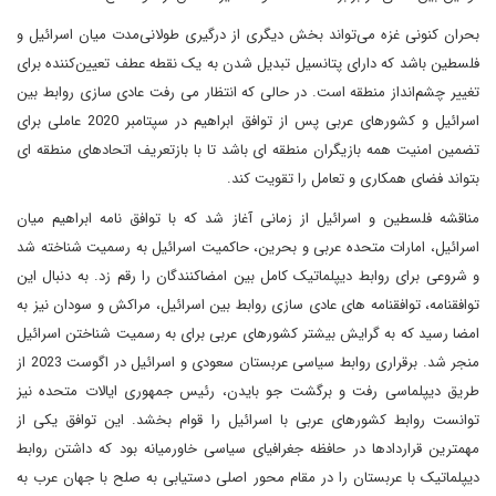
بحران کنونی غزه می‌تواند بخش دیگری از درگیری طولانی‌مدت میان اسرائیل و
فلسطین باشد که دارای پتانسیل تبدیل شدن به یک نقطه عطف تعیین‌کننده برای
تغییر چشم‌انداز منطقه‌ است. در حالی که انتظار می رفت عادی سازی روابط بین
اسرائیل و کشورهای عربی پس از توافق ابراهیم در سپتامبر 2020 عاملی برای
تضمین امنیت همه بازیگران منطقه ای باشد تا با بازتعریف اتحادهای منطقه ای
بتواند فضای همکاری و تعامل را تقویت کند.
مناقشه فلسطین و اسرائیل از زمانی آغاز شد که با توافق نامه ابراهیم میان
اسرائیل، امارات متحده عربی و بحرین، حاکمیت اسرائیل به رسمیت شناخته شد
و شروعی برای روابط دیپلماتیک کامل بین امضاکنندگان را رقم زد. به دنبال این
توافقنامه، توافقنامه های عادی سازی روابط بین اسرائیل، مراکش و سودان نیز به
امضا رسید که به گرایش بیشتر کشورهای عربی برای به رسمیت شناختن اسرائیل
منجر شد. برقراری روابط سیاسی عربستان سعودی و اسرائیل در اگوست 2023 از
طریق دیپلماسی رفت و برگشت جو بایدن، رئیس جمهوری ایالات متحده نیز
توانست روابط کشورهای عربی با اسرائیل را قوام بخشد. این توافق یکی از
مهمترین قراردادها در حافظه جغرافیای سیاسی خاورمیانه بود که داشتن روابط
دیپلماتیک با عربستان را در مقام محور اصلی دستیابی به صلح با جهان عرب به