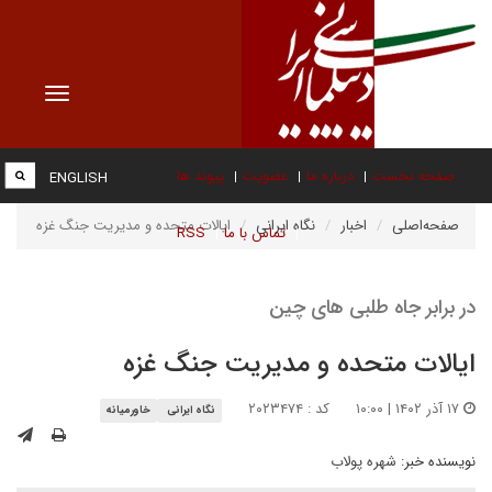
Toggle
vigation
صفحه نخست
درباره ما
عضویت
پیوند ها
ENGLISH
صفحه‌اصلی
اخبار
نگاه ایرانی
ایالات متحده و مدیریت جنگ غزه
تماس با ما
RSS
در برابر جاه طلبی های چین
ایالات متحده و مدیریت جنگ غزه
۱۷ آذر ۱۴۰۲ | ۱۰:۰۰
کد : ۲۰۲۳۴۷۴
نگاه ایرانی
خاورمیانه
نویسنده خبر:
شهره پولاب