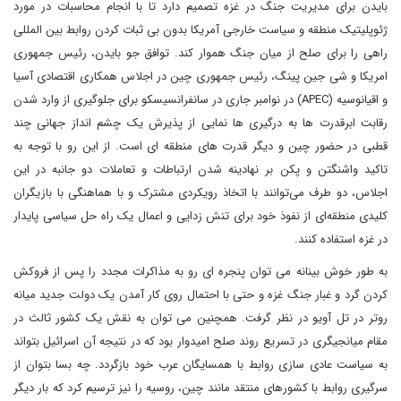
بایدن برای مدیریت جنگ در غزه تصمیم دارد تا با انجام محاسبات در مورد
ژئوپلیتیک منطقه و سیاست خارجی آمریکا بدون بی ثبات کردن روابط بین المللی
راهی را برای صلح از میان جنگ هموار کند. توافق جو بایدن، رئیس جمهوری
امریکا و شی جین پینگ، رئیس جمهوری چین در اجلاس همکاری اقتصادی آسیا
و اقیانوسیه (APEC) در نوامبر جاری در سانفرانسیسکو برای جلوگیری از وارد شدن
رقابت ابرقدرت ها به درگیری ها نمایی از پذیرش یک چشم انداز جهانی چند
قطبی در حضور چین و دیگر قدرت های منطقه ای است. از این رو با توجه به
تاکید واشنگتن و پکن بر نهادینه شدن ارتباطات و تعاملات دو جانبه در این
اجلاس، دو طرف می‌توانند با اتخاذ رویکردی مشترک و با هماهنگی با بازیگران
کلیدی منطقه‌ای از نفوذ خود برای تنش زدایی و اعمال یک راه حل سیاسی پایدار
در غزه استفاده کنند.
به طور خوش بینانه می توان پنجره ای رو به مذاکرات مجدد را پس از فروکش
کردن گرد و غبار جنگ غزه و حتی با احتمال روی کار آمدن یک دولت جدید میانه
روتر در تل آویو در نظر گرفت. همچنین می توان به نقش یک کشور ثالث در
مقام میانجیگری در تسریع روند صلح امیدوار بود که در نتیجه آن اسرائیل بتواند
به سیاست عادی سازی روابط با همسایگان عرب خود بازگردد. چه بسا بتوان از
سرگیری روابط با کشورهای منتقد مانند چین، روسیه را نیز ترسیم کرد که بار دیگر