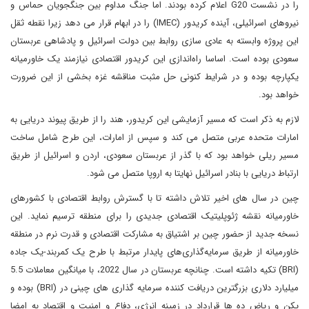
را در نشست G20 اعلام کرده بودند. اما جنگ مداوم بین جنگجویان حماس و
نیروهای اسرائیلی، آینده کریدور (IMEC) را در ابهام قرار می دهد زیرا نقطه ثقل
این پروژه وابسته به عادی سازی روابط بین دولت اسرائیل و پادشاهی عربستان
سعودی بوده است. اساسا راه‌اندازی این کریدور اقتصادی نیازمند یک خاورمیانه
یکپارچه بوده و در شرایط کنونی حل مثبت مناقشه غزه بخشی از این ضرورت
خواهد بود.
لازم به ذکر است که مسیر آزمایشی این کریدور، هند را از طریق پیوند دریایی به
امارات متحده عربی متصل می کند و سپس از امارات، این طرح شامل ساخت
مسیر ریلی خواهد بود که با گذر از عربستان سعودی، اردن و اسرائیل از طریق
ارتباط دریایی با بنادر اسرائیل نهایتا به اروپا متصل می شود.
چین در سال های اخیر تلاش داشته تا با گسترش روابط اقتصادی با کشورهای
خاورمیانه نقشه ژئوپلیتیک اقتصادی جدیدی را برای منطقه ترسیم نماید. این
نسخه جدید از حضور چین بر اشتیاق به مشارکت اقتصادی و قدرت نرم در منطقه
خاورمیانه از طریق سرمایه‌گذاری‌های پایدار مرتبط با طرح‌ یک کمربند-یک جاده
(BRI) تکیه داشته است. چنانچه عربستان در سال 2022، با میانگین معاملات 5.5
میلیارد دلاری بزرگترین دریافت کننده سرمایه گذاری های چینی در (BRI) بوده و
پکن و ریاض ده ها قرارداد در زمینه انرژی، دفاع و امنیت و اقتصاد به امضا