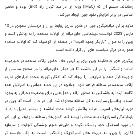
رساندند. مسلم آن که (IMEC) وزنه ای در سد کردن راه (BRI) بوده و مانعی
اساسی در برابر افزایش نفوذ چین ابجاد می‌کند.
علاوه بر آن میانجیگری چین در عادی سازی روابط ایران و عربستان سعودی در 10
مارس 2023 توانست دیپلماسی خاورمیانه ای ایالات متحده را به چالش کشد و
چین را به عنوان "بازیگر جدید قدرت" در منطقه ای توصیف کند که ایالات متحده
همواره در مرکز سیاست های آن قرار داشته است.
پیگیری های جاه‌طلبانه چین برای پر کردن خلاء حضور ایالات متحده در خاورمیانه
اساسا واشنگتن را بر آن داشت تا بار دیگر خاورمیانه را در سطح مناسبی از
اولویت قرار دهد و شرایطی را ایجاد کند که امکان توزیع مجدد ابزارهای قدرت
ایالات متحده در منطقه فراهم شود. چنانچه در پی حمله حماس به اسرائیل همه
نگاه‌ها ابتدا به واشنگتن به منظور ارائه راه‌حل‌هایی برای وضعیت بحرانی به وجود
آمده با پتانسیل سرایت به کل منطقه معطوف شد. این در حالی است که چین در
مورد نیازهای امنیتی اعراب واکنش کوتاه مدت نداشته و بیشتر تمایل دارد تا
بازدارندگی استراژیک بلند مدت را پیشه کند. کشورهای منطقه با وقوف بر این امر
در مورد استقلال خود ریسک نکرده و علیرغم حجم چشمگیر تجارت و سرمایه
گذاری با چین، به مزیت های استراتژیک واشنگتن نسبت به پکن وابسته تر