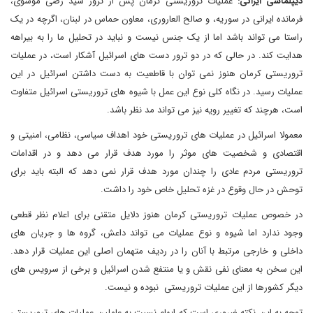
دیپلماسی ایرانی:
عملیات تروریستی کرمان پس از ترور سید رضی موسوی،
فرمانده ایرانی در سوریه، و صالح العاروری، معاون حماس در لبنان، اگرچه در یک
راستا می تواند باشد اما از یک جنس نیست و نباید در تحلیل ما را به بیراهه
هدایت کند. در حالی که در دو ترور دست های اسرائیل آشکار است، در عملیات
تروریستی کرمان هنوز نمی توان با قاطعیت به دست داشتن اسرائیل در این
عملیات رسید. در نگاه کلی نوع این عمل با شیوه های تروریستی اسرائیل متفاوت
است، هرچند که تغییر رویه نیز می تواند مد نظر باشد.
معمولا اسرائیل در عملیات های تروریستی خود اهداف سیاسی، نظامی، امنیتی و
اقتصادی و شخصیت های موثر را مورد هدف قرار می دهد و در اقدامات
تروریستی مردم عادی را چندان مورد هدف قرار نمی دهد که البته باید برای
توحش در حال وقوع در غزه تحلیل خاص خود را داشت.
در خصوص عملیات تروریستی کرمان هنوز دلایل متقنی برای اعلام نظر قطعی
وجود ندارد اما شیوه و نوع عملیات می تواند داعش، گروه ها و جریان های
داخلی و خارجی مرتبط با آنان را در ردیف متهمان اصلی این عملیات قرار دهد.
این سخن به معنای نفی نقش و یا منتفع شدن اسرائیل و برخی از سرویس های
دیگر کشورها از این عملیات تروریستی نبوده و نیست.
توجه به این نکته ضروری است که ابهام نسبت به عاملین عملیات های تروریستی