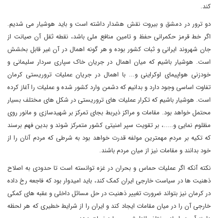
کند.
دو ترور در دمشق و بیروت نقش هشدار داشته است و باید هوشیار می شدیم.
اگر خط قرمز حکمرانی حفظ و تامین منافع ملی باشد، نقطه ثقل آن صیانت از
جان شهروند ایرانی و ثبات کشور بوده و هر گونه اهمال در آن غیر قابل بخشش
است. هوشیار باشیم که میان اهمال در جریان خاک سپاری سردار سلیمانی و
خودزنی هواپیمای اوکراینی و... با اهمال در جریان عملیات تروریستی کرمان
تفاوت اساسی وجود دارد و بدانیم که دشمن وارد کشور شده و عملیات را آغاز کرده
است. هوشیار باشیم که تکرار عملیات های تروریستی در شکل های مختلف بسیار
محتمل خواهد بود. مقامات و مراکز ذیربط بجای تمرکز بر شهیدسازی و مانور روی
مظلوم نمایی و.....، بر تقویت سپر امنیتی کشور متمرکز شوند و بدین فهم برسند
که تکیه بر مردم مهمترین مولفه قدرت خواهد بود به شرطی که مردم آنان را از
خود بدانند و مقامات نیز از میان مردم باشند.
نکته آنکه اگر عملیات حماس و بحران در غزه توانسته است تا حدودی به اصلاح
ذهنیت ها در سیاست خارجی ایران کمک کند، باید امیدوار بود که فاجعه رخ داده
در کرمان نیز بتواند ضرورت تغییر ذهنیت در حل مسائل داخلی و عقبه های کمکی
خارجی آن را در میان مقامات ایجاد کند و ایران را از شرایط خطیری که هر لحظه