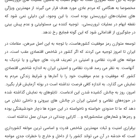
مخصوصا به هنگامی که مردم عادی مورد هدف قرار می گیرند از مهمترین ویژگی
های عملیات‌های تروریستی بوده است. با این وجود، این دلیلی نمی شود که
نقطه ابهام‌ در عملیات تروریستی، توجیه کننده بی مسئولیتی و عدم پیش بینی
در جلوگیری از اقداماتی شود که این گونه فجایع رخ ندهد.
توسعه متوازن رمز موفقیت کشورهاست، با توجه به این اصل مبرهن، مقامات در
ایران تا امروز توجیه می کردند که اگر کشور در شاخص اقتصادی عقب است، در
مولفه های قدرت نظامی و امنیتی در تعریف قدرت های جهانی و یا نزدیک به
آنهاست. به نظر می رسد قدرت نظامی و امنیتی ایران به اندازه شاخص اقتصادی
کشور که موفقیت و عدم موفقیت خود را با آمارها و شرایط زندگی مردم به
نمایش می گذارد، به اندازه کافی فرصت نداشته است در بوته آزمایش قرار بگیرد.
امروز، روز به چالش کشیده شدن این ادعاست. تابلوهای به نمایش گذاشته شده
در حوزه‌های نظامی و امنیتی ایران در چالش های بیرونی و داخلی نشان می
دهد که ما تا حدودی خواسته و ناخواسته در این حوزه ها دچار خودشیفتگی بوده
و رجزها‌ و شعارهای سلحشورانه و... کارایی چندانی در میدان عمل نداشته است.
برقراری امنیت و ثبات مهمترین شاخص قدرت و اساسی ترین مولفه کشورداری
است که خدشه در آن می تواند کشور را از داخل و خارج با خطرات جدی مواجه