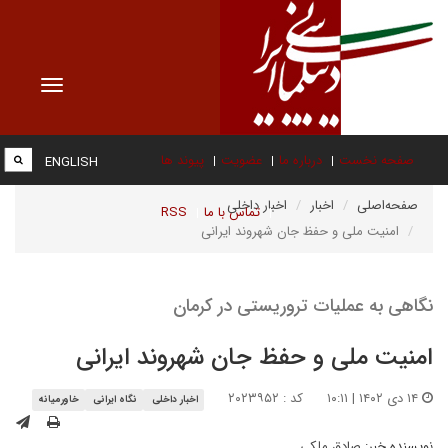
Toggle
vigation
صفحه نخست
درباره ما
عضویت
پیوند ها
ENGLISH
صفحه‌اصلی
اخبار
اخبار داخلی
تماس با ما
RSS
امنیت ملی و حفظ جان شهروند ایرانی
نگاهی به عملیات تروریستی در کرمان
امنیت ملی و حفظ جان شهروند ایرانی
۱۴ دی ۱۴۰۲ | ۱۰:۱۱
کد : ۲۰۲۳۹۵۲
اخبار داخلی
نگاه ایرانی
خاورمیانه
نویسنده خبر:
صادق ملکی