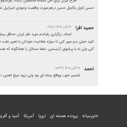
طرح ایران برای حل مسئله فلسطین ازابتدا رفراندوم
حسن کچل یاکچل حسن درهرصورت واقعیت وجودی اسراییل نف
حمید افرا
۲۴ آبان ۱۴۰۲ | ۱۹:۵۱
کنید خیلی نرم عبور کنی تا سوژه عقلانیت خودتان با تعبیر عقب 
کنی ولی نه با پرشهای آرتیستی، لطفا مسائل را همانگونه که هس
احمد
۲۷ آبان ۱۴۰۲ | ۰۵:۳۹
تفسیر خوب وواقع بینانه ای بود ولی نرود میخ اهنین 
خاورمیانه
پرونده هسته ای
اروپا
آمریکا
آسیا و آفریق