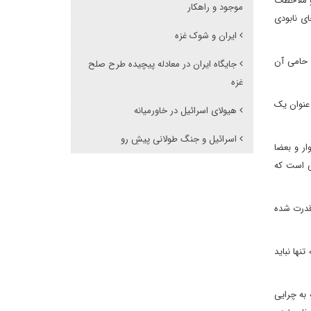
و ملاحظات
موجود و راهکار
ی نابودی
ایران و شوک غزه
 حامی آن
جایگاه ایران در معادله پیچیده طرح صلح
غزه
 عنوان یک
هیولای اسرائیل در خاورمیانه
اسرائیل و جنگ طولانی پیشِ رو
ار و بعضا
ی است که
قدرت شده
نها نباید
 به چرایی