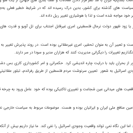
امات بلندپایه ایران با مد نظر قرار دادن معادلات و صف بندی های جهانی از یک سو 
سیاست های گذشته برای کشور، بدین درک رسیده اند که در شرایط خطیر فعلی به‌جا
ر خود مواجه شده است و لذا با هوشیاری تغییر ریل داده اند.
ا زود ظهور دولت نرمال فلسطینی امری غیرقابل اجتناب‌ برای تل آویو و قدرت های
ست و تعبیر آن به عنوان تحقیر، امری غیرعقلانی بوده است. در روند پذیرش تغییر به
اریم تغییرات را دیگرانی مدیریت کنند که هزاران مدیر و سودا در سر دارند.
ور از بحران باید با درایت چاره اندیشی کرد. حکمرانی و امر کشورداری کاری بس دشو
ودی اسرائیل به شعور تعیین سرنوشت مردم فلسطین از طریق رفراندم، تبلور عقلانیت
 واقعیت های میدانی عین شجاعت و تغییری تاکتیکی بوده که خود عامل ورود به چرخه 
مین منافع ملی ایران و ایرانیان بوده و هست. موضوعات مربوط به سیاست خارجی نه ت
این نگاه نمی تواند واقعیت وجودی اسرائیل را نفی کند. ما نیاز داریم بیش از آنکه