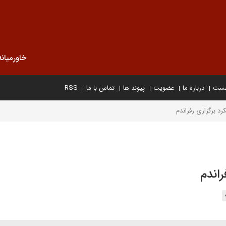
خاورمیانه
خست
درباره ما
عضویت
پیوند ها
تماس با ما
RSS
رد برگزاری رفراندم
راندم