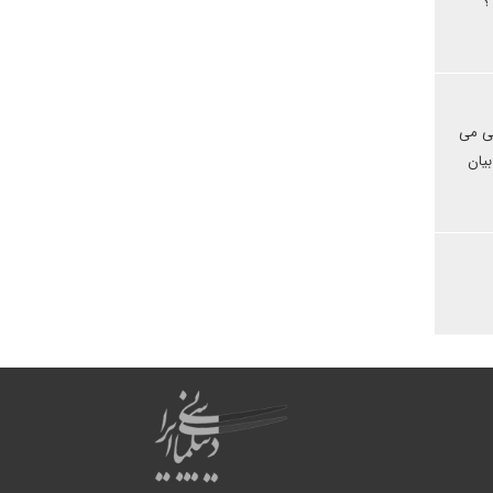
؟
دم سعی می
بیان