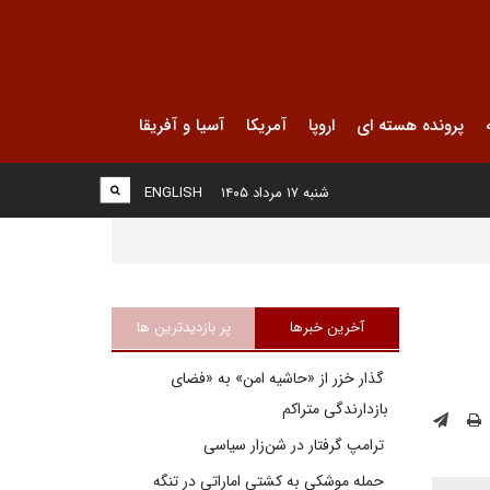
پرونده هسته ای
اروپا
آمریکا
آسیا و آفریقا
شنبه ۱۷ مرداد ۱۴۰۵
ENGLISH
آخرین خبرها
پر بازدیدترین ها
گذار خزر از «حاشیه امن» به «فضای
بازدارندگی متراکم
ترامپ گرفتار در شن‌زار سیاسی
حمله موشکی به کشتی اماراتی در تنگه