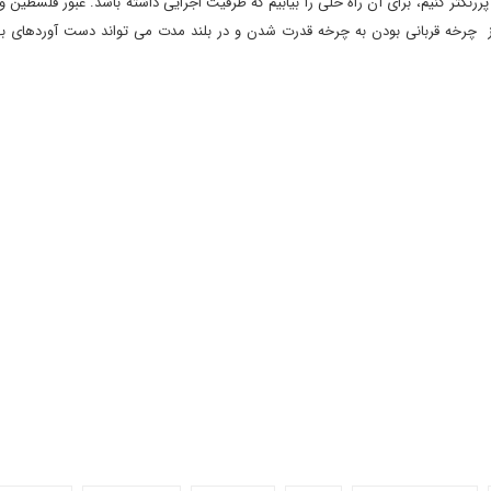
ررنگتر کنیم، برای آن راه حلی را بیابیم که ظرفیت اجرایی داشته باشد. عبور فلسطین 
 از چرخه قربانی بودن به چرخه قدرت شدن و در بلند مدت می تواند دست آوردهای به