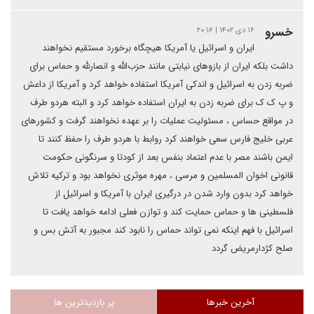
خسرو
۱۶ دی ۱۴۰۲ | ۲۰:۱۶
ایران و اسرائیل یا آمریکا هیچگاه برخورد مستقیم نخواهند
داشت بلکه ایران از بازوهای نیابتی مانند حزب‌الله و انصارلله و حماس برای
ضربه زدن به اسرائیل و‌ اندکی آمریکا استفاده خواهد کرد و آمریکا از داعش
و پ ک ک برای ضربه زدن به ایران استفاده خواهد کرد و البته هردو طرف
در مواقع حساس ، مسئولیت عملیات را بر عهده نخواهند گرفت و کشورهای
عربی خلیج فارس سعی خواهند کرد روابط با هردو طرف را حفظ کنند تا
ایمن باشند مصر با عدم اعتماد بنفس بعد از کودتا و سرنگونی حکومت
قانونی اخوان المسلمین و مرسی ، مهره موثری نخواهد بود و ترکیه تلاش
خواهد کرد بدون وارد شدن در درگیری ایران با آمریکا و اسرائیل از
فلسطینی ها و حماس حمایت کند و توازن فعلی ادامه خواهد یافت تا
اسرائیل با فهم اینکه نمی تواند حماس را نابود کند مجبور به آتش بس و
صلح کژدارمریض گردد
آخرین خبرها
پر بازدیدترین ها