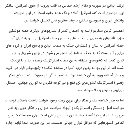
ارشد ایرانی در سوریه و مقام ارشد حماس در قلب بیروت از سوی اسرائیل، بیانگر
این موضوع است که، اسرائیل آماده جنگ همه جانبه است. در این صورت،
واکنش ایران و نیروهای نیابتی با چند سناریو قابل تحلیل خواهد بود.
اهمیتی ترین سناریو (البته به احتمال کمتر از سناریوهای دیگر)، حمله موشکی
حزب الله لبنان به تلاویو و مکان های حساس خاک اسرائیل و... و به دنبال آن
حمله اسرائیل به لبنان و گسترش جنگ به سمت ایران و پاسخ ایران و گروه های
نیابتی آن است که به جنگ منطقه ای منجر می شود. در چنین شرایطی، می
توان گفت که کشورهای منطقه به بن بست استراتژیک رسیده اند و یا نزدیک
شده اند. از این رو، به یقین غرب آسیا در منطقه شکننده ژئوپلتیکی قرار می گیرد
و یا در آستانه ورود به آن خواهد بود. به تعبیر دیگر، در صورت عدم اصلاح تفکر
(فعلی) استراتژیک کشورهای ذی نفع و نیز توجه نکردن به توازن جهانی، احتمال
رویارویی طرفین، بالا خواهد بود.
اما به طور خلاصه یک راهکار برای برون رفت وجود خواهد داشت راهکار: توجه به
دو ایده اصل وابستگی استراتژیک و ایجاد سیاست متوازن راهکار خوبی به نظر
می رسد. در این دیدگاه، توجه به این دو اصل راهی است برای سیاست خارجی
تمامی کشورهایی که موافق توازن جهانی هستند. در این صورت ابتدا نباید اجازه