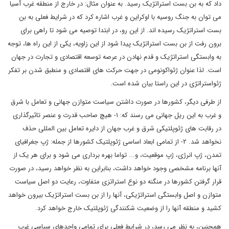
داد که به بن بست استراتژیک رسید. به عنوان مثال: در خارج از منطقه غرب آسیا
می توان به جنگ روسیه با اوکراین و غرب اشاره کرد که در شرایط فعلی به بن
بست استراتژیک رسیده اند. از این رو، در ابتدا توصیه می شود تا راهی برای
برون رفت از بن بست استراتژیک پیدا شود از این زاویه، یکی از این راه ها، توجه
به وابستگی استراتژیک و قدم نهادن در عرصه توسعه اقتصادی و تجارت در جهان
است. لذا عنوان ژئواکونومی در جهت حرکت های اقتصادی و منطبق شدن بر تفکر
ژئواستراتژی در این راستا بیان شده است.
از طرفی دیگر، کشورها در صورت داشتن سیاست متوازن جهانی و تعامل با شرق
و غرب به این ریل جهانی می رسند که: ۱- هیچ صاحب قدرت و عنصر تاثیرگذاری
در رقابت های ژئوپلتیکی شرق و غرب جهان از دایره تعامل بین المللی حذف
نخواهد شد. ۲- از تمامی ابعاد اساسی ژئوپلتیک کشورها از جمله: ژپ جغرافیای
تمدن، ژپ انرژی، ژپ موقعیت، و... تواما بهره برداری می شود و برای هر یک از
آنها برنامه مشخصی وجود خواهد داشت، بنابراین به نظر خواهد رسید، در صورت
قرار گرفتن کشورها در منگنه دو نوع استراتزی متفاوت، رعایت دو اصل سیاست
متوازن و اصل وابستگی استراتژیکی، آنها را از بن بست استراتژیک بیرون خواهد
کشید و منطقه آنها را از وضعیت شکنندگی ژئوپلتیک خارج خواهد کرد.
همچنین، به نظر می رسد، در شرایط فعلی برای تمامی واحدهای سیاسی غرب