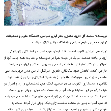
نویسنده: محمد گل افروز، دکترای جغرافیای سیاسی دانشگاه علوم و تحقیقات
تهران و مدرس علوم سیاسی دانشگاه دولتی گیلان- رشت
دیپلماسی ایرانی:
اکنون اهمیت قرار گرفتن غرب آسیا، در استراتژی ژئوپلتیکی
اروپا و ایالات متحده امریکا در جهت نفوذ بر خاورمیانه و حمایت همه جانبه آنها از
اسرائیل، در کنار استراتژی متفاوت و اعلامی جمهوری اسلامی ایران در سیاست
خارجی (مانند: کاهش نفوذ بیگانگان، نابودی اسرائیل، از بین بردن تروریسم، نفی
سلطه و حق تعیین سرنوشت ملتها و...) به همراه استراتژی میدان (مانند: نفوذ
نظامی و مستشاری، تقویت عناصر نیابتی، کمک های تسلیحاتی و...)، و اصرار دو
طرف درگیر در این استراتژی ها، آنها را به سمت عدم توازن جهانی و بن بست
استراتژیک برده است. لذا اکنون ذهن ژئوپلتسین های بزرگ دنیا به این سو رفته
که غرب آسیا به یقین در منطقه شکننده ژئوپلتیک جهان قرار گرفته است، به
عنوان مثال در آخرین وضعیت بن بست استراتژیک غرب آسیا داریم: ترور مقام