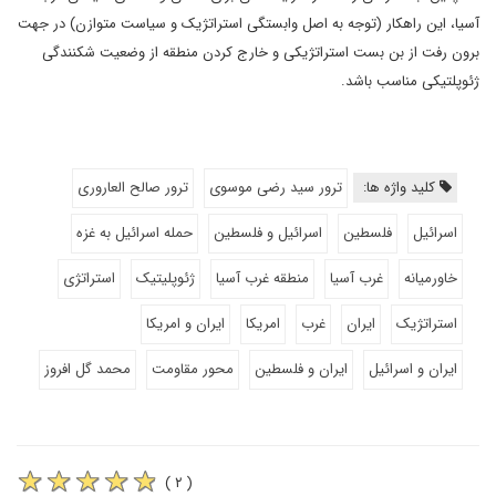
آسیا، این راهکار (توجه به اصل وابستگی استراتژیک و سیاست متوازن) در جهت
برون رفت از بن بست استراتژیکی و خارج کردن منطقه از وضعیت شکنندگی
ژئوپلتیکی مناسب باشد.
کلید واژه ها:
ترور سید رضی موسوی
ترور صالح العاروری
اسرائیل
فلسطین
اسرائیل و فلسطین
حمله اسرائیل به غزه
خاورمیانه
غرب آسیا
منطقه غرب آسیا
ژئوپلیتیک
استراتژی
استراتژیک
ایران
غرب
امریکا
ایران و امریکا
ایران و اسرائیل
ایران و فلسطین
محور مقاومت
محمد گل افروز
( ۲ )