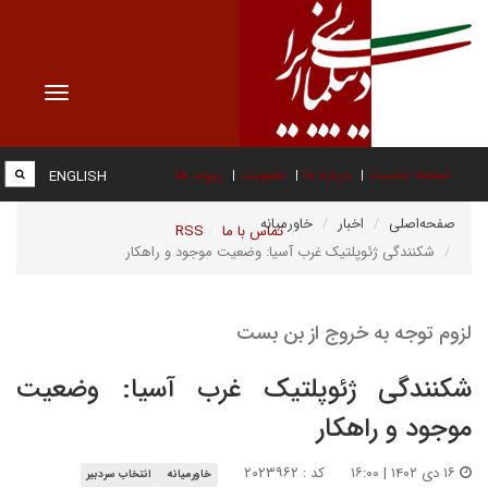
Toggle
vigation
صفحه نخست
درباره ما
عضویت
پیوند ها
ENGLISH
صفحه‌اصلی
اخبار
خاورمیانه
تماس با ما
RSS
شکنندگی ژئوپلتیک غرب آسیا: وضعیت موجود و راهکار
لزوم توجه به خروج از بن بست
شکنندگی ژئوپلتیک غرب آسیا: وضعیت
موجود و راهکار
۱۶ دی ۱۴۰۲ | ۱۶:۰۰
کد : ۲۰۲۳۹۶۲
خاورمیانه
انتخاب سردبیر