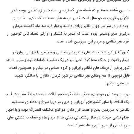
به عین شاهد هستیم که شعله های گسترده ی عملیات ویژه نظامی روسیه! در
اوکراین، قریب به دو سال است که بر عرصه های مختلف اقتصادی، نظامی و
اجتماعی در سراسر جهان تاثیر زیادی داشته و نوار غزه سه ماه گذشته میدان
درگیری های وسیعی بوده است که منجر به کشتار و آوارگی تعداد قابل توجهی از
افراد غیر نظامی و مردم این سرزمین شده است.
"ترور" فیزیکی شخصیت های بلندپایه ی نظامی و سیاسی را نیز می توان در
میدان قدرت و جنگ معنا کرد. اخیرا نیز در یک سلسله اقدامات تروریستی، شاهد
ترور برخی از فرماندهان نظامی ایرانی و گروه حماس در لبنان و همچنین تعداد
قابل توجهی از هم وطنان غیر نظامی در شهر کرمان، مُقارن با سالگرد شهید
سلیمانی بودیم.
بررسی روند این دومینوی جنگی، نشانگر حضور ایالات متحده و انگلستان در قالب
یک ائتلاف با سایر کشورهای اروپایی و عربی در دریا سرخ و حمله ی مستقیم
نظامی به سرزمین یمن و هدف قرار دادن مواضع مختلف انصارالله بوده و با اظهار
اقدام تلافی جویانه در قبال پشتیبانی یمنی ها از مردم غزه و حمله به کشتی های
بین المللی از سوی غربی ها، همراه است.