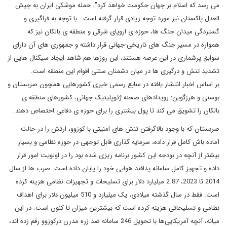
می رسد که اسلام بر جهان حکومت خواهد کرد". حمله موشکی ایران به جیش
العدل پاکستان نیز مورد توجه زیادی قرار گرفته است. با توجه به فراگیری و
گستردگی میدان جنگ ها، حوزه ی اروپای شرقی و منطقه ی بالکان نیز که
همواره در مسیر جنگ های تاریخی-جهانی قرار داشته و جمهوری های آن دارای
سوابق پرشماری در این عرصه هستند، این روزها هم شاهد ایجاد سیگنال هایی از
تشدید تنش و درگیری ها در میان دشمنان سنتی اقوام این منطقه است.
بر اساس اخبار انتشار یافته در منابع رسمی خبری کشورهایی همچون صربستان و
بوسنی و هرزگوین: رویدادهای صحنه ژئوپلیتیک جهانی، کشورهای منطقه ی
بالکان را تشویق می کند تا پول بیشتری را برای حوزه ی دفاعی اختصاص دهند.
صربستان که با وجود بالاگرفتن تنش های امنیتی با کوزوو، ارتش را در حالت
آماده باش کامل قرار داده، سرمایه گذاری قابل توجهی در حوزه نظامی و بسیار
بیشتر از آنچه در بودجه این کشور برنامه ریزی شده بود را در اولویت امور قرار
داده و تجهیز کامل سامانه پدافند هوایی خود را پایان داده است. صرب ها از سال
2014 تا 2023، 2.87 میلیارد دلار برای تسلیحات و تجهیزات نظامی هزینه کرده
است. فقط در سال گذشته میلادی، یک میلیارد و 510 میلیون دلار برای اهداف
نظامی و تسلیحاتی هزینه کرده است که بیشترین میزان تا کنون است. در این
میانه، آنچه آمریکایی‌ها با تحویل 246 سامانه ضد زره مدرن درکوزوو رقم زده اند،