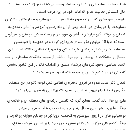
فقط مسابقه تسلیحاتی را در این منطقه توسعه می‌دهد، به‌ویژه که صربستان در
حال گسترش فعالیت ها و اقدامات خود در این عرصه است.
علاوه بر صربستان که در رتبه سوم منطقه قرار دارد، رومانی و مجارستان بیشترین
تسلیحات را خریداری می کنند. پس از آن بلغارستان، کرواسی، آلبانی، مقدونیه
شمالی و مونته نگرو قرار دارند. آخرین مورد در فهرست مذکور، بوسنی و هرزگوین
است که تنها 15 میلیون دلار سلاح خریداری کرده و در مقایسه با صربستان
همسایه، 9 برابر کمتر هزینه ی خرید سلاح و تجهیزات نظامی داشته است. این
مسائل و مشکلات در بوسنی را می توان، ناشی از وجود مشکلات ساختاری و عدم
اتحاد سیاسی، وجود نیروهای پرشمار مسلح و اقدامات ناتو در این کشور برشمرد
که حتی در مورد کوچک ترین موضوعات، اتفاق نظر وجود ندارد.
شایان ذکر است، علاوه بر نیروی ذخیره ی نظامی قابل توجه ناتو در این منطقه،
انگلیس قصد اعزام نیروی نظامی و تسلیحات بیشتری به شرق اروپا را دارد.
علی ای حال باید گفت: همان گونه که کاهش درگیری های منطقه ای و خاتمه ی
جنگ ها برای بشر امری محال بنظر می رسد، صرب های حامی روسیه و
بوسنیایی های در آرزوی پیوستن به اتحادیه اروپا نیز در جریان موازنه ی قدرت و
جنگ کشورهای مرکزی، هر کدام نقش خاص خود را بر اساس شرائط، منافع،