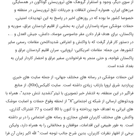
از سوی دیگر، وجود و استقرار گروهک های تروریستی گوناگون در همسایگی
مرزهای ایران، همواره آبستن اتفاقات و جریانات تلخ تروریستی در منطقه و
خصوصا کشور ما بوده که در روزهای اخیر در پاسخ به این تهدیدات امنیتی،
حملات موشکی سپاه پاسداران ایران به بخشی از اقلیم کردستان عراق، سوریه و
پاکستان، برای هدف قرار دادن مقر جاسوسی موساد، داعش، جیش العدل و ...،
در دستور کار قرار گرفت که با واکنش و اعتراض شدیداللحن مقامات رسمی سایر
کشورها، من جمله: مقامات امریکایی- اروپایی، سران اقلیم کردستان عراق و
پاکستان مُواجه، و حتی منجر به فراخواندن سفیر عراق و احضار کاردار ایران به
بغداد شده است.
این حملات موشکی در رسانه های مختلف جهانی، از جمله سایت های خبری
پربازدید شرق اروپا بازتاب زیادی داشته است. سایت کلیکس(Klix)، از منابع
فراگیر در این منطقه، به انتشار خبر تصویری با تیتر"تشدید تنش جدید"، همراه با
ویدئوهای ارسالی از شبکه ی اجتماعی"X" از لحظه وقوع حملات و اصابت موشک
های ایرانی به اهداف خود پرداخته و تا کنون با 80 کامنت و 77 اشتراک گذاری،
واکنش های مختلف کاربران فضای مجازی و رسانه های اجتماعی را در بر داشته
است. به طور طبیعی این اقدامات، موافقان و مخالفانی را به همراه دارد، ولیکن
برخی از اظهار نظرات کاربران، بدین شرح جالب توجه است:" الله اکبر زمان آن فرا