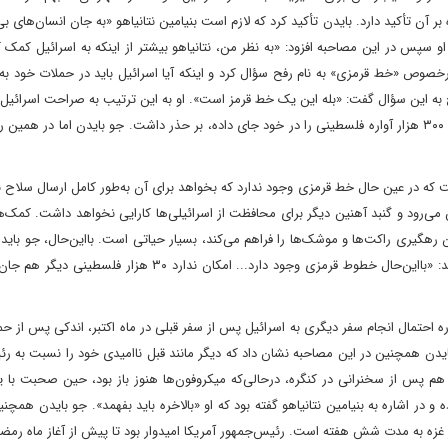
آن تأکید دارد. بایدن تأکید کرد که لازم است بنیامین نتانیاهو «به جان انسان‌های بی
او سپس در این مصاحبه افزود: «به نظر من، نتانیاهو بیشتر از اینکه به اسرائیل کمک ک
ر‌خصوص «خط قرمزی» به نام رفح سؤال کرد و اینکه آیا اسرائیل باید در حملات خود به 
یا خیر؟ رئیس‌جمهوری دموکرات ۸۱‌ساله در پاسخ به این سؤال گفت: «بله این یک خط قرمز است‌». او به این ترتیب به صراحت اسرائ
نظامی در شهر رفح واقع در جنوب نوار غزه که دست‌کم یک‌میلیون‌و ۳۰۰ هزار آواره فلسطینی را در خود جای داده، بر حذر داشت. جو بایدن اما در 
ت که در عین حال خط قرمزی وجود ندارد که بخواهد برای آن به‌طور کامل ارسال سلاح ب
ن می‌رود و گنبد آهنین دیگر برای محافظت از اسرائیلی‌ها کارایی نخواهد داشت. کمک‌ه
 رهگیری راکت‌ها و موشک‌ها را فراهم می‌کند، بسیار حیاتی است. با‌این‌حال، جو بایدن
سخنان خود به نحوه پیشرفت جنگ در غزه اشاره می‌کند و می‌گوید: «‌با‌این‌حال خطوط قرمزی وجود دارد... امکان ندارد 
احتمال انجام سفر دیگری به اسرائیل پس از سفر قبلی در ماه اکتبر، اندکی پس از ح
یدن همچنین در این مصاحبه نشان داد که دیگر مانند قبل ناامیدی خود را نسبت به رئ
هم پس از سخنرانی در کنگره، در‌حالی‌که میکروفون‌ها هنوز باز بود، حین صحبت با 
در اشاره به بنیامین نتانیاهو گفته بود که او «بالاخره باید بفهمد‌». جو بایدن همچنین
ر غزه به مدت شش هفته است. رئیس‌جمهور آمریکا امیدوار بود تا پیش از آغاز ماه رمضا