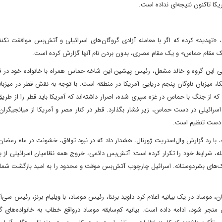
کا تاکنون نتیجه‌ای نداده است.
هدید» کرده که اگر با معامله آزادی گروگان‌های اسرائیلی و آتش‌بس موافقت نکنند
«یک مقام حماس» و یک مقام مصری، بدون بردن نام آنها گزارش کرده است.
ی این گروه و خالد مشعل، رئیس پیشین این شاخه حماس همراه با خانواده خود در ق
ا، میزبان ناوگان پنجم دریایی آمریکا در منطقه است. با توجه به نقش قطر در میزبا
از جنگ با حماس در غزه سپری شده، اصرار داشته‌اند که آمریکا باید قطر را از طریق
سرائیلی در دست حماس، زیر فشار بگذارد. قطر در کنار مصر و آمریکا از میانجیگران
ر دست تنظیم است.
ا رد گزارش وال‌استریت ژورنال، هشدار داد که در نبود توافق، خشونت در ماه رمضان 
، شرایط خود را تکرار کرده است: آتش‌بس دائمی، خروج همه نظامیان اسرائیلی از با
موساد در یک بیانیه اعلام کرد داوید برنئا، رئیس موساد، با ویلیام برنز، رئیس سی‌آی
نجر شود، ادامه داده است. بیانیه کم‌سابقه موساد در‌واقع خطاب به خانواده‌های گ