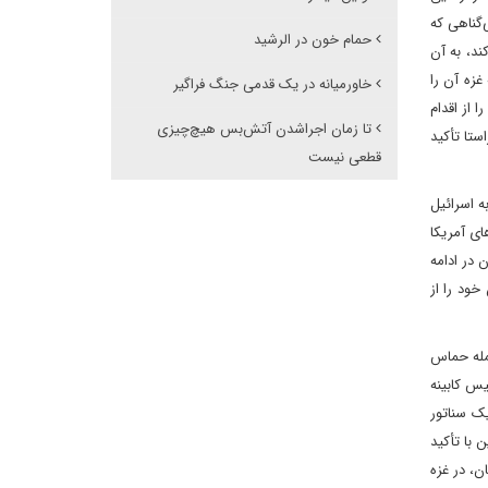
‌گناهی که
حمام خون در الرشید
ند، به آن
غزه آن را
خاورمیانه در یک قدمی جنگ فراگیر
یل را از اقدام
تا زمان اجراشدن آتش‌بس هیچ‌چیزی
همین راستا تأکید
قطعی نیست
ه اسرائیل
ای آمریکا
 در ادامه
۳۰ هزار فلسطینی دیگر هم جان خود را از
مله حماس‌
یس کابینه
یک سناتور
 با تأکید
ن، در غزه