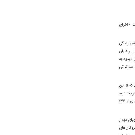
، «اخراج
طر زندگی
نی رهبران
 تهدید به
 مذاکراتی
که از این
ریکه غزه،
بازگشت تمامی آوارگان رانده‌شده از شمال این باریکه و افزایش کمک‌های بشردوستانه. اسرائیل چارچوب آتش‌بس موقت و محدود را به امید بازگشت‌ شماری از ۱۳۲
‌ای دیدار
روگان‌های