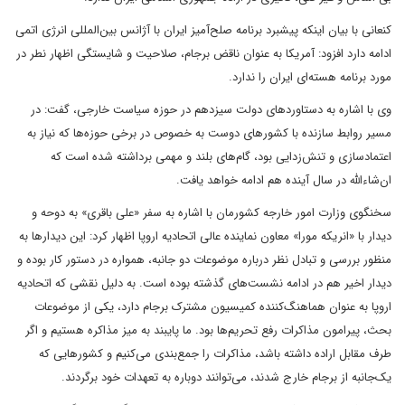
کنعانی با بیان اینکه پیشبرد برنامه صلح‌آمیز ایران با آژانس بین‌المللی انرژی اتمی
ادامه دارد افزود: آمریکا به عنوان ناقض برجام، صلاحیت و شایستگی اظهار نطر در
مورد برنامه هسته‌ای ایران را ندارد.
وی با اشاره به دستاوردهای دولت سیزدهم در حوزه سیاست خارجی، گفت: در
مسیر روابط سازنده با کشورهای دوست به خصوص در برخی حوزه‌ها که نیاز به
اعتمادسازی و تنش‌زدایی بود، گام‌های بلند و مهمی برداشته شده است که
ان‌شاءالله در سال آینده هم ادامه خواهد یافت.
سخنگوی وزارت امور خارجه کشورمان با اشاره به سفر «علی باقری» به دوحه و
دیدار با «انریکه مورا» معاون نماینده عالی اتحادیه اروپا اظهار کرد: این دیدارها به
منظور بررسی و تبادل نظر درباره موضوعات دو جانبه، همواره در دستور کار بوده و
دیدار اخیر هم در ادامه نشست‌های گذشته بوده است. به دلیل نقشی که اتحادیه
اروپا به عنوان هماهنگ‌کننده کمیسیون مشترک برجام دارد، یکی از موضوعات
بحث، پیرامون مذاکرات رفع تحریم‌ها بود. ما پایبند به میز مذاکره هستیم و اگر
طرف مقابل اراده داشته باشد، مذاکرات را جمع‌بندی می‌کنیم و کشورهایی که
یک‌جانبه از برجام خارج شدند، می‌توانند دوباره به تعهدات خود برگردند.