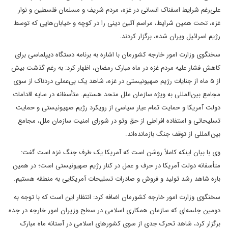
علی‌رغم شرایط اسفناک انسانی در غزه، مردم شریف و مسلمان فلسطین و نوار
غزه، تحت همین شرایط، مراسم آئین دینی را در کوچه و خیابان‌هایی که توسط
رژیم اسرائیل ویران شده، برگزار کردند.
سخنگوی وزارت امور خارجه کشورمان با اشاره به برنامه دستگاه دیپلماسی برای
کاهش فشار علیه مردم غزه در ماه مبارک رمضان، اظهار کرد: به رغم گذشت بیش
از ۵ ماه از جنایات رژیم صهیونیستی در غزه، شاهد یک بی‌عملی دردناک از سوی
مجامع بین‌المللی به ویژه سازمان ملل متحد هستیم. متأسفانه در سایه اقدامات
دولت آمریکا و حمایت تمام عیار سیاسی از رویکرد رژیم صهیونیستی و حمایت
تسلیحاتی و استفاده افراطی از حق وتو در شورای امنیت سازمان ملل، مجامع
بین‌المللی از توقف جنگ بازمانده‌اند.
وی با بیان اینکه کاملاً روشن است که آمریکا یک طرف جنگ غزه است گفت:
متأسفانه دولت آمریکا در حرف و عمل در کنار رژیم صهیونیستی است؛ در همین
باره شاهد رشد تولید و فروش و صادرات تسلیحات آمریکایی به منطقه هستیم.
سخنگوی وزارت امور خارجه کشورمان اضافه کرد: انتظار این است که با توجه به
دومین جلسه‌ای که سازمان همکاری اسلامی در سطح وزیران امور خارجه در جده
برگزار کرد، شاهد تحرک جدی از سوی کشورهای اسلامی در آستانه ماه مبارک