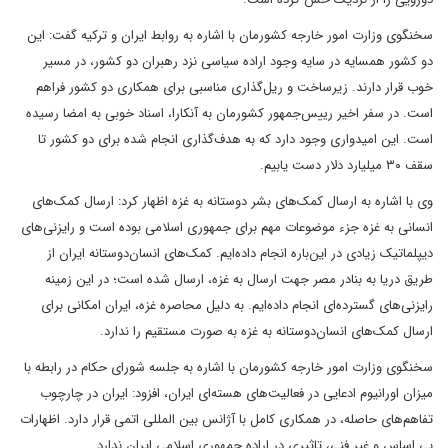
سخنگوی وزارت امور خارجه کشورمان با اشاره به روابط ایران و ترکیه گفت: این
دو کشور همسایه در سایه وجود اراده سیاسی نزد رهبران دو کشور، در مسیر
خوب قرار دارند. زیرساخت و ریل‌گذاری مناسبی برای همکاری دو کشور فراهم
است. در سفر اخیر رییس‌جمهور کشورمان به آنکارا، اسناد خوبی به امضا رسیده
است. این امیدواری وجود دارد که به هدف‌گذاری انجام شده برای دو کشور تا
سقف ۳۰ میلیارد دلار دست یابیم.
وی با اشاره به ارسال کمک‌های بشر دوستانه به غزه اظهار کرد: ارسال کمک‌های
انسانی به غزه جزء موضوعات مهم برای جمهوری اسلامی بوده است و رایزنی‌های
دیپلماتیک زیادی در این‌باره انجام داده‌ایم. کمک‌های انسان‌دوستانه ایران از
طریق دریا به بنادر مصر جهت ارسال به غزه، ارسال شده است؛ در این زمینه
رایزنی‌های گسترده‌ای انجام داده‌ایم. به دلیل محاصره غزه، ایران امکانی برای
ارسال کمک‌های انسان‌دوستانه به غزه به صورت مستقیم را ندارد.
سخنگوی وزارت امور خارجه کشورمان با اشاره به جلسه شورای حکام در رابطه با
میزان اورانیوم ادعایی در فعالیت‌های هسته‌ای ایران، افزود: ایران در چارچوب
تفاهم‌های حاصله، در همکاری کامل با آژانس بین المللی اتمی قرار دارد. اظهارات
بی اساس و غیر فنی، تاثیری در اراده جمهوری اسلامی ایران ندارد.