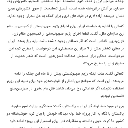
جنگ، میانجی‌گری و کمک کنیم. متاسفانه آنچه شاهدش هستیم، دامن‌زدن یک
جریان، بر آتش برافروخته شده است؛ گسیل تسلیحات از سوی کشورهای غربی
نشان می‌دهد اراده لازم در طرف‌های غربی برای کمک به حل بحران وجود ندارد.
کنعانی با اشاره به خواسته ایران برای اخراج رژیم صهیونیستی از کمیسیون مقام
زن سازمان ملل، گفت: قطعا اخراج رژیم صهیونیستی از کمیسیون مقام زن،
فوری‌ترین اقدامی است که اگر صداقتی وجود داشته باشد، باید رخ بدهد. ایران
بر مبنای کشتار بیش از ۹ هزار زن فلسطینی، این درخواست را مطرح کرد؛ این
درخواست، محکی برای سنجش صداقت کشورهایی است که شعار حمایت از
حقوق زنان را مطرح می‌کنند.
کنعانی گفت: علت اینکه رژیم صهیونیستی بیش از ۵ ماه این جنگ را ادامه
می‌دهد، این است که مجامع بین‌المللی از ظرفیت‌های خود برای تنبیه این رژیم
استفاده نکردند؛ اگر اقداماتی رخ می‌داد، شاهد قتل عام بشری در سرزمین‌های
فلسطین نبودیم.
وی در مورد خط لوله گاز ایران و پاکستان، گفت: سخنگوی وزارت امور خارجه
پاکستان با نگاه به آغاز پروژه خط لوله دیدگاه خودش را بیان کرد؛ خوشبختانه دو
کشور مذاکرات خوبی داشتند و مذاکرات فنی برای استمرار این پروژه ادامه دارد.