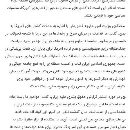
طبیعتا فشارهای آمریکا، یکی از عوامل مخرب در روابط کشورهای منطقه بوده
است؛ انتظار این است که کشورهای مستقل به دور از فشارهای آمریکا، مناسبات
سیاسی خود را قربانی نکنند.
سخنگوی وزارت امور خارجه کشورمان با اشاره به حملات کشتی‌های آمریکا به
یمن، گفت: ما اقدامات در دریای سرخ و رخدادها در این دریا را نتیجه تحولات در
فلسطین می‌دانیم. متاسفانه تداوم بحران ۵ ماهه در نوار غزه در سایه سیاست
جنگ‌طلبانه رژیم صهیونیستی و عدم اراده آمریکا برای پایان آن، باعث بی‌ثباتی در
برخی نقاط منطقه شده است. البته اقدامات انصارالله علیه کشتی‌های صهیونیستی
است. جمهوری اسلامی ایران ثبات و امنیت منطقه‌ای را به نفع جامعه جهانی و
کشورهای منطقه و فعالیت‌های تجاری خود تلقی می‌کند. دولت آمریکا به جای
اتهام‌زنی به دیگر کشورها به کانون بحران توجه کند و از توانایی خود برای
متوقف‌کردن ماشین کشتار جمعی رژیم صهیونیستی، استفاده کند.
وی در مورد انتشار گزارش حقوق بشری علیه ایران، گفت: مواضع ما رسما اعلام
شده است؛ ما این موضوع را یک اقدام سیاسی انتقام‌جویانه از ملت ایران و
عقده‌گشایی از اغتشاشات سال گذشته تلقی می‌کنیم. این‌گونه اقدامات قطعا
بی‌اعتبارسازی مجامع بین‌المللی است؛ آن‌ها با استفاده از ابزار حقوق بشر به
دنبال فشار سیاسی هستند و این امر زنگ خطری برای همه دولت‌ها و ملت‌ها