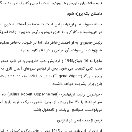
فلیم خلاف باور تاریخی هالیوودی است تا جایی که یک اثر ضد جنگ
داستان یک پروژه شوم
جمله معروف فیلم اوپنهایمر این است که «دستانم آغشته به خون اس
در هیروشیما و ناکازاکی، به هری‌ ترومن، رئیس‌جمهوری وقت آمریکا، گفت. «بم
رئیس‌جمهوری به او اطمینان‌خاطر داد، اما در خلوت، به‌خاطر عذاب
هیچ‌وقت نمی‌خواهم آن عوضی را در دفترِ کارم ببینم.»
ماجرا به 16 جولای1945 و آزمایش بمب «تریتیت
یوجین ویگنر(Eugene Wigner) به دولت ایالا
باری برای بشریت خواهد داشت.
«جولیوس 
می‌توانست متواضع، بی‌ثبات و نامعقول باشد.
ترس از بمب اتمی در اوکراین
از ماجرای اوپنهایمر در سال 1945 بحران