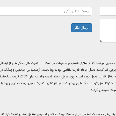
ارسال نظر
ان تحقیق میکنند که از سلاح هستهای خطرناک تر است۔۔۔قدرت های حکومتی از ابتدائی
تجربی کار کردند دنبال ایجاد قدرت نظامی بودند ویا رفتند۔ارشمیدس جرثقیل وچنگگ در
نبال قدرت وپول بوده است۔پول عامل ایجاد قدرت وقدرت برای تگا ثر ثروت۔۔تحقیق
ختراع سزیلارد در انگلستان بود ونتمه انرا انیشتین که یک صهیونیست قدیمی بود با
صیت سوختن کردند۔
به بوهر که سمت استادی بر او داست وبعد به لاس الاموس منتقل شد پیشنهاد کرد که م