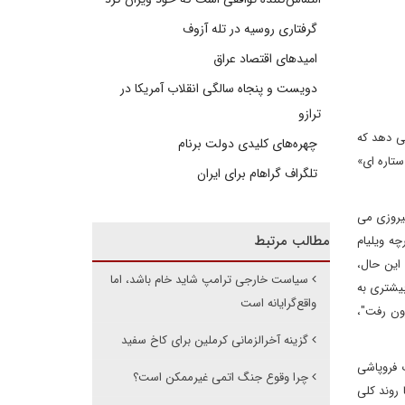
گرفتاری روسیه در تله آزوف
امیدهای اقتصاد عراق
دویست و پنجاه سالگی انقلاب آمریکا در
ترازو
می دهد که
چهره‌های کلیدی دولت برنام
ستاره ای»
تلگراف گراهام برای ایران
پیروزی می
مطالب مرتبط
چه ویلیام
 این حال،
سیاست خارجی ترامپ شاید خام باشد، اما
بیشتری به
واقع‌گرایانه است
رون رفت"،
گزینه آخرالزمانی کرملین برای کاخ سفید
 فروپاشی
چرا وقوع جنگ اتمی غیرممکن است؟
روند کلی