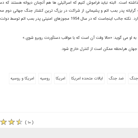
ذاشته است. البته نباید فراموش کنیم که اسرائیلی ها هم آنچنان دیوانه هستند که 
گرایانه پدر بمب اتم و پشیمانی از شراکت در بزرگ ترین کشتار جنگ جهانی دوم مخا
جای خالی اخلاق در جریان بمباران هیروشیما و ناکازاکی تنها می گذارد. نکته جالب اینجاست که در سال 1954 مجوزهای امنیتی پدر 
 به او می گوید: «حالا وقت آن است که با عواقب دستآوردت روبرو شوی.»
 جهان هرلحظه ممکن است از کنترل خارج شود.
جنگ
ضد جنگ
ایالات متحده امریکا
امریکا
روسیه
امریکا و روسیه
( ۱۰ )