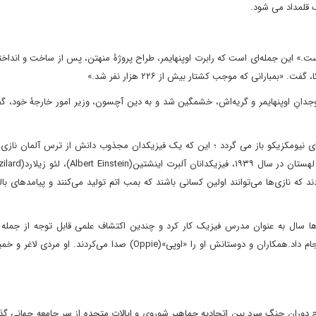
 قلمداد می شود.
ت.» این جمله‌ای است که رابرت اوپنهایمر، طراح پروژۀ منهتن، پس از ساخت و انداخ
بارانی که موجب کشتار بیش از ۲۲۶ هزار نفر شد.»
‌وجدانِ اوپنهایمر و گریه‌اش، خشمگین شد و به دین آچسون، وزیر امور خارجۀ خود، گ
ی» در قلب صحرای نیومکزیکو باز می گردد ؛ این که یک فیزیکدان مجذوب دانش از ترس آلمان نا
ت متحده هشدار دادند که نازی‌ها می‌توانند اولین کسانی باشند که بمب اتم تولید می‌کنند و پیامدهای ب
رابرت اوپنهایمر»»(Julius Robert Oppenheimer) ده ها سال به عنوان مدرس فیزیک کار کرد و چندین اکتشاف علمی قابل توجه از 
سیاه‌چاله‌ها را ۳۰ سال پیش از تبدیل شدن به یک نظریه رایج انجام داد.همکاران و دوستانش او را «اوپی»(Oppie) صدا می‌کر
 های بزرگ و کوچک در اوج دوران جنگ سرد بین اتحادیه جماهیر شوروی و ایالات متحده از سر جامعه جهان