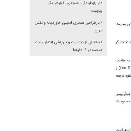
از بازدارندگی هسته‌ای تا بازدارندگی
پیچیده
بازطراحی معماری امنیتی خاورمیانه و نقش
تن بمب‌ها
ایران
فت: «دیگر
خانه ای از دینامیت و فروپاشی اقتدار ایالات
متحده در ۱۹ دقیقه!
زی به ساحت
بمب اتمی ترغیب می شود. پس از تهاجم نیروهای آلمان نازی به لهستان در سال ۱۹۳۹، فیزیکدانان آلبرت اینشتین(Albert Einstein)، لئو زیلارد(Leo Szilard) و
القوه فاجعه
جمله پیش‌بینی
دند. او مردی لاغر و خمیده بود که
ی گذشته است