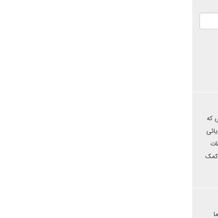
 که
یائی
ات
 کمک
ا