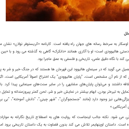
ملل
 اوسکار به سرخط رسانه های جهان راه یافته است. کارنامه «کریستوفر نولان» نشان 
دستی هالیوودی است؛ او با آثاری همانند «دانکرک» گاهی به گذشته می رود و با «بین 
 کند با نگاه دقیق علمی، تاریخی و فلسفی به عمق ماجرا بود.
فصیل می گوید که در سینمای هالیوود این قهرمان ها هستند که در جنگ خیر و شر به 
 که از نام آن مشخص است، "پایان هالیوودی" یک اختراع اصولاً آمریکایی است، اگر
قه داشتند و می‌توان پایان‌های مشابهی را در سایر سنت‌های سینمایی پیدا کرد. با
تمایل به تیره‌تر بودن، ابهام بیشتر در نمایش خیر و شر، لحن کمتر پیروزمندانه و تمایل 
ن ویژگی‌هایی نیز وجود دارد (مانند "جستجوگران"، "شهر چینی"، "دانش آموخته"، "بی‌ ب
ی آمریکایی.»
 می شود. نکته جالب اینجاست که روایت های به اصطلاح تاریخ نگارانه به موازات
است. داستان اوپنهایمر تلاش می کند بدون قضاوت به یک داستان تاریخی برود اما 