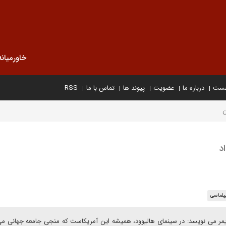
خاورمیانه
خست
درباره ما
عضویت
پیوند ها
تماس با ما
RSS
ن
د
پلماسی
پنهایمر می نویسد: در سینمای هالیوود، همیشه این آمریکاست که منجی جامعه جهانی م