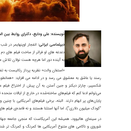
نویسنده: علی ودایع، دکترای روابط بین ال
دیپلماسی ایرانی:
انفجار اوپنهایمر در شب
دغدغه های او فراتر از ساخت فیلم های دم 
به آینده دور اما هرچه هست نولان تلاش می
«استفان والت» نظریه پرداز رئالیست به ت
رسند یا عاشق به معشوق می رسد و در ادامه می افزاید: «همانطور
شکسپیر، چارلز دیکنز و جین آستن به آن پیش از اختراع فیلم علا
می‌توانم ادعا کنم که فیلم‌های ساخته‌شده در خارج از ایالات متحده 
پایان‌های پر ابهام دارند. البته، برخی فیلم‌های آمریکایی با چنی
"کودک میلیون دلاری")، اما آنها استثنا هستند و نه قاعده‌ی فیلم ها
در سینمای هالیوود، همیشه این آمریکاست که منجی جامعه جهانی
شوروی و ناکامی های متنوع آمریکایی ها کمرنگ و کمرنگ تر شده 