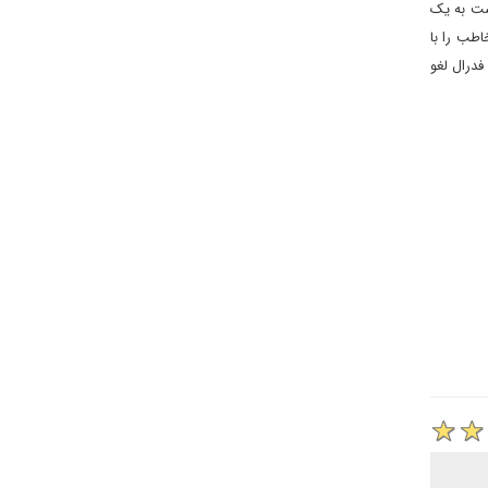
دست به یک
طب را با
بمب اتم توسط دولت فدرال لغو