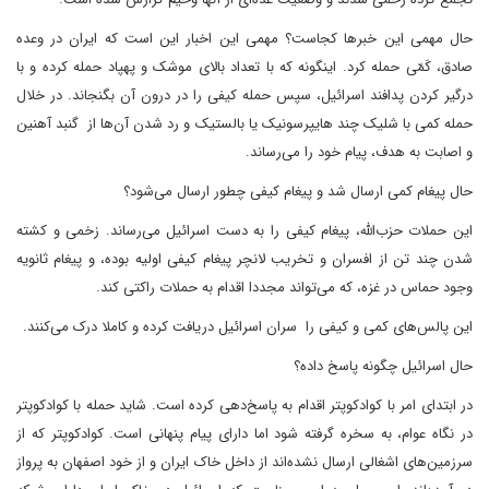
حال مهمی این خبرها کجاست؟ مهمی این اخبار این است که ایران در وعده
صادق، کَمّی حمله کرد. اینگونه که با تعداد بالای موشک و پهپاد حمله کرده و با
درگیر کردن پدافند اسرائیل، سپس حمله کیفی را در درون آن بگنجاند. در خلال
حمله کمی با شلیک چند هایپرسونیک یا بالستیک و رد شدن آن‌ها از گنبد آهنین
و اصابت به هدف، پیام خود را می‌رساند.
حال پیغام کمی ارسال شد و پیغام کیفی چطور ارسال می‌شود؟
این‌ حملات حزب‌الله، پیغام کیفی را به دست اسرائیل می‌‌رساند. زخمی و کشته
شدن چند تن از افسران و تخریب لانچر پیغام کیفی اولیه بوده، و پیغام ثانویه
وجود حماس در غزه، که می‌تواند مجددا اقدام به حملات راکتی کند.
این پالس‌های کمی و کیفی را سران اسرائیل دریافت کرده و کاملا درک می‌کنند.
حال اسرائیل چگونه پاسخ داده؟
در ابتدای امر با کوادکوپتر اقدام به پاسخ‌دهی کرده است. شاید حمله با کوادکوپتر
در نگاه عوام، به سخره گرفته شود اما دارای پیام پنهانی‌ است. کوادکوپتر که از
سرزمین‌های اشغالی ارسال نشده‌اند از داخل خاک ایران و از خود اصفهان به پرواز