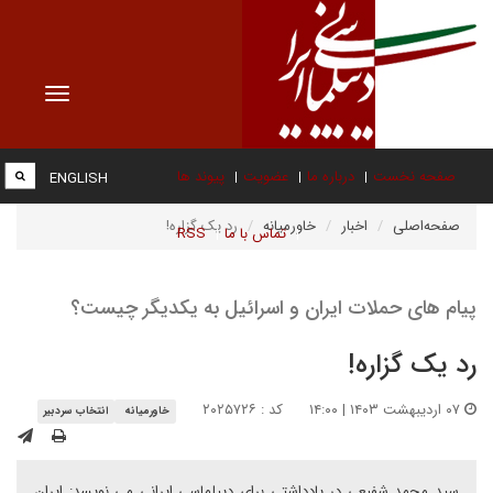
Toggle
vigation
صفحه نخست
درباره ما
عضویت
پیوند ها
ENGLISH
صفحه‌اصلی
اخبار
خاورمیانه
رد یک گزاره!
تماس با ما
RSS
پیام ‌های حملات ایران و اسرائیل به یکدیگر چیست؟
رد یک گزاره!
۰۷ اردیبهشت ۱۴۰۳ | ۱۴:۰۰
کد : ۲۰۲۵۷۲۶
خاورمیانه
انتخاب سردبیر
سید محمد شفیعی در یادداشتی برای دیپلماسی ایرانی می نویسد: ایران