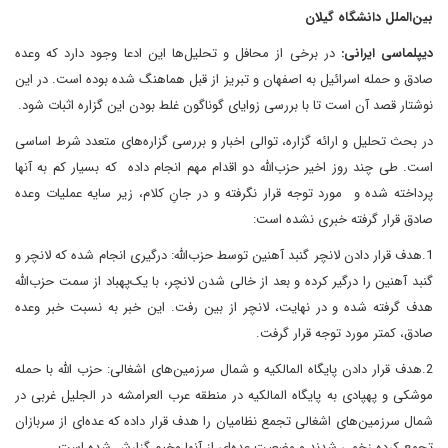
بین‌الملل دانشگاه گیلان
دیپلماسی ایرانی:
در برخی از محافل و تحلیل‌ها این ادعا وجود دارد که وعده
صادق و حمله اسرائیل به اصفهان و تبریز از قبل هماهنگ شده بوده است. در این
نوشتار قصد آن است تا با بررسی زوایای گوناگون غلط بودن این گزاره اثبات شود.
در بحث تحلیل و ارائه گزاره، توالی ‌اخبار و بررسی گزاره‌های متعدد شرط اساسی
است. طی چند روز اخیر حزب‌الله دو اقدام مهم انجام داده که بسیار کم به آنها
پرداخته شده و مورد توجه قرار نگرفته و در جانِ کلام، زیر سایه عملیات وعده
صادق قرار گرفته خبری نشده است:
1.هدف قرار دادن لانچر گنبد آهنین توسط حزب‌الله: درگیری انجام شده که لانچر و
گنبد آهنین را درگیر کرده و بعد از خالی شدن لانچر، با یک‌پهباد از سمت حزب‌الله
هدف گرفته شده و در نهایت، لانچر از بین رفت. این خبر به نسبت خبر وعده
صادق، کمتر مورد توجه قرار گرفت.
2.هدف قرار دادن پایگاه المالکیه و شمال سرزمین‌های اشغالی: حزب الله با حمله
موشکی و پهپادی به پایگاه المالکیه در منطقه عرب العرامشه در الجلیل غربی در
شمال سرزمین‌های اشغالی تجمع نظامیان را هدف قرار داده که عده‌ای از سربازان
تجمع کرده زخمی شدند و وضعیت عده‌ای از آنها وخیم گزارش شده است.