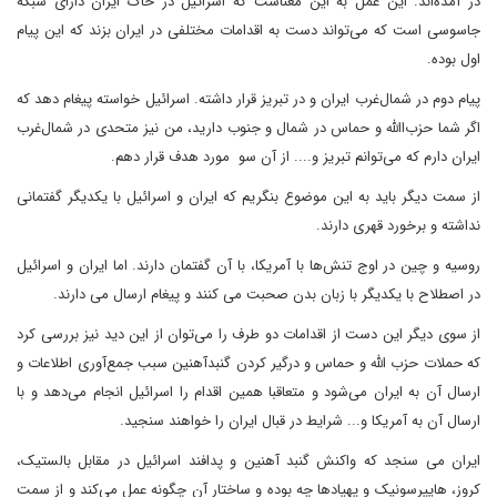
در آمده‌اند. این عمل به این معناست که اسرائیل در خاک ایران دارای شبکه
جاسوسی ‌است که می‌تواند دست به اقدامات مختلفی در ایران بزند که این پیام
اول بوده.
پیام دوم در شمال‌غرب ایران و در تبریز قرار داشته. اسرائیل خواسته پیغام دهد که
اگر شما حزب‌االله و حماس در شمال و جنوب دارید، من نیز متحدی در شمال‌غرب
ایران دارم که می‌توانم تبریز و.... از آن سو مورد هدف قرار دهم.
از سمت دیگر باید به این موضوع بنگریم که ایران و اسرائیل با یکدیگر گفتمانی
نداشته و برخورد قهری دارند.
روسیه و چین در اوج تنش‌ها با آمریکا، با آن گفتمان دارند. اما ایران و اسرائیل
در اصطلاح با یکدیگر با زبان بدن صحبت می کنند و پیغام ارسال می دارند.
از سوی دیگر این دست از اقدامات دو طرف را می‌توان از این دید نیز بررسی کرد
که حملات حزب ‌الله و حماس و درگیر کردن گنبد‌آهنین سبب جمع‌آوری اطلاعات و
ارسال آن به ایران می‌شود و متعاقبا همین اقدام را اسرائیل انجام می‌دهد و با
ارسال آن به آمریکا و... شرایط در قبال ایران را خواهند سنجید.
ایران می سنجد که واکنش گنبد آهنین و پدافند اسرائیل در مقابل بالستیک،
کروز، هایپرسونیک و پهپادها چه بوده و ساختار آن چگونه عمل می‌کند و از سمت