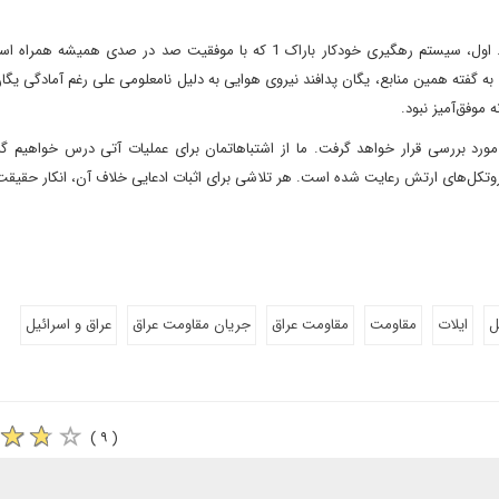
به گفته منابع آگاه در ارتش برای رهگیری دو راهکار وجود داشت. اول، سیستم رهگیری خودکار باراک 1 که با موفقیت صد در صد
 به گفته همین منابع، یگان پدافند نیروی هوایی به دلیل نامعلومی علی رغم آمادگی یگا
موفق‌آمیز نبود.
ورد بررسی قرار خواهد گرفت. ما از اشتباهاتمان برای عملیات‌ آتی درس خواهیم گر
پروتکل‌های ارتش رعایت شده است. هر تلاشی برای اثبات ادعایی خلاف آن، انکار حقیق
ل
ایلات
مقاومت
مقاومت عراق
جریان مقاومت عراق
عراق و اسرائیل
( ۹ )