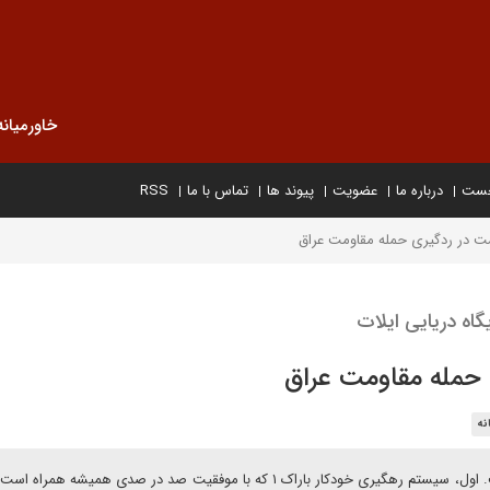
خاورمیانه
خست
درباره ما
عضویت
پیوند ها
تماس با ما
RSS
ت در ردگیری حمله مقاومت عراق
گاه دریایی ایلات
 حمله مقاومت عراق
نه
به گفته منابع آگاه در ارتش برای رهگیری دو راهکار وجود داشت. اول، سیستم رهگیری خودکار باراک ۱ که با موفقیت صد در صدی همیش