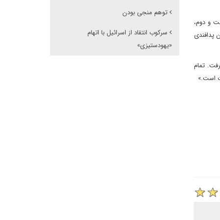
توهم منجی بودن
ی همیشه همراه است و دوم،
سرکوب انتقاد از اسرائیل با اتهام
ن پدافندی
«یهودستیزی»
فت. تمام
ت است.»