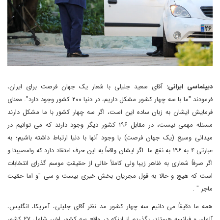
دیپلماسی ایرانی:
آقای سعید جلیلی با شعار یک جهان فرصت برای ایران،
فرمودند "ما با سه چهار کشور مشکل داریم، در دنیا ۲۰۰ کشور وجود دارد". معنای
فرمایش ایشان به زبان ساده این است، اگر سه چهار کشور با ما مشکل دارند
مسئله مهمی نیست، در مقابل ۱۹۶ کشور دیگر وجود دارند که می توانیم در
میدانی وسیع (یک جهان فرصت) با وجود آنها با دنیا ارتباط داشته باشیم؛ به
عبارتی ۴ به ۱۹۶ به نفع ما. اگر ایشان واقعاً به این حرف اعتقاد دارد که وامصیبتا و
اگر صرفاً شعاری به ظاهر زیبا ولی کاملاً خالی از حقیقتِ موسم گذرای انتخابات
است که هیچ و حالا به قول مجریان بخش خبری بیست و سی "و اما حقیت
ماجر " .
همه ما دقیقاً می دانیم سه چهار کشور مد نظر آقای جلیلی، آمریکا، انگلیس،
آلمان و فرانسه هستند، بگذریم از اینکه در واقع سه کشور اخیر شامل ۲۷ کشور