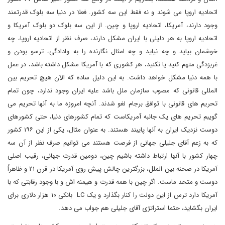
اتحادیه اروپا می شوند و نه فقط این سه کشور. فعلا در دنیا سه بلوک قدرتمند
وجود دارند، آمریکا، اتحادیه اروپا و چین. از این سه بلوک دو بلوک آمریکا و
اتحادیه اروپا به هر دلیلی با ایران مشکل دارند، صرف نظر از اتحادیه اروپا، چه
خوشمان بیاید و چه نیاید و چه امثال نگارنده را به وادادگی، ترسو بودن و
غربزدگی متهم کنید یا نکنید، هر کشوری که با آمریکا مشکل داشته باشد، در عمل
با همه دنیا مشکل خواهد داشت. به این دلیل ساده که الآن هیچ تحریم بین
المللی قانونی که مصوب سازمان ملل باشد علیه ایران وجود ندارد، چون تمام
تحریم های قانونی با توافق برجام لغو شدند. آنچه امروزه ما به آنها تحریم می
گویبم تحریم های یک جانبه آمریکاست که تمام کشورهای دنیا، حتی کشورهای
دوست نزدیک ایران به آنها پایبند هستند. به عنوان مثال، یکی از این ۱۹۶ کشور
که به زعم آقای جلیلی جهانی از فرصت هستند می توانیم صرف نظر از آن سه
چهار کشور با آنها ارتباط داشته باشیم چین، دومین قدرت جهانی، رقیب اصلی
آمریکا در صحنه بین الملل، بزرگترین چالش پیش روی آمریکا در قرن ۲۱ و ظاهراً
دوست و متحد ماست. اگر چین با همه قدرت و هیمنه اش و با وجود رقابتی که با
آمریکا دارد ترس از این دولت را کنار بگذارد و یک LC بانکی ۱۰ هزار دلاری برای
ایران بگشاید، حتما استراتژی آقای جلیلی هم جواب می دهد.