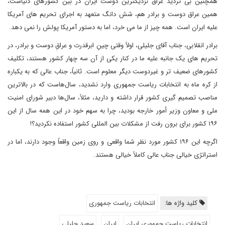
همچنین بی تردید عراق نزدیکترین دوست ایران در بین کشورهای دنیاست،
همین عراق دوست و برادر هم، شش دانگ متعهد به اجرای تحریم های آمریکا
علیه ایران است. همه چیز از ما می خرد، اما به دستور آمریکا پولش را نمی دهد.
برادر انقلابی، جناب آقای جلیلی، اولاً وقتی چینِ ابرقدرت و عراقِ دوست و برادر، در
تحریم های یک جانبه علیه ما در کنار یکی از آن سه چهار کشور هستند، تکلیف
کشورهای ضعیف تر و غیردوست دیگر معلوم است. ثانیاً، جناب عالی که به یکباره
از کره ماه به انتخابات ریاست جمهوری وارد نشدید، سال‌هاست که در بالاترین
مناصب تصمیم گیری کشور قرار داشته و دارید، مثلاً، سال‌ها دبیر شورای امنیت
ملی و معاون وزیر أمور خارجه بودید، چرا به سهم خود در این همه سال از این
۱۹۶ کشور برای برون رفت از مشکلات بین المللی کشور استفاده نکردید؟!
اگرچه این ۱۹۶ کشور مورد نظر شما واقعی و روی زمین واقعاً وجود دارند، اما در
استراتژی خیالی جناب عالی کاملاً خیالی هستند.
کلید واژه ها:
انتخابات ریاست جمهوری
انتخابات ریاست جمهوری ایران
ایران
سعید جلیلی