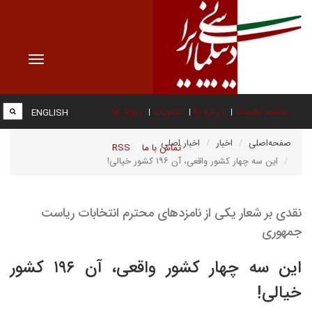
Toggle
vigation
صفحه نخست
درباره ما
عضویت
پیوند ها
ENGLISH
صفحه‌اصلی
اخبار
اخبار اصلی
تماس با ما
RSS
این سه چهار کشور واقعی، آن ۱۹۶ کشور خیالی!
نقدی بر شعار یکی از نامزدهای محترم انتخابات ریاست
جمهوری
این سه چهار کشور واقعی، آن ۱۹۶ کشور
خیالی!