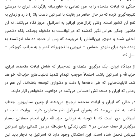
جنگی که ایالات متحده را به طور نظامی به خاورمیانه بازگرداند. ایران به درستی
نتیجه‌گیری کرده که در حال حاضر در رقابت با اسرائیل دست بالا را دارد و زمان به
نفع آن کشور است. وقتی ژنرال‌های ایرانی به اسرائیلِ امروز نگاه می‌کنند، نه آن
ماشین جنگی هراس‌انگیز گذشته که می‌توانست به دلخواه بجنگد، بلکه دشمنی
تحقیر شده و منزوی بین‌المللی را می‌بینند که پس از حدود ده ماه نتوانسته به
وعده خود برای نابودی حماس – نیرویی با تجهیزات کمتر و به مراتب کوچکتر –
عمل کند.
از دیدگاه ایران، یک درگیری منطقه‌ای تمام‌عیار که شامل ایالات متحده، ایران،
حزب‌الله و اسرائیل باشد، احتمالاً موجب انهدام شدید قابلیت‌های حزب‌الله خواهد
شد، قابلیت‌هایی که طی دهه‌ها با دقت و دشواری توسعه یافته‌اند، آن هم در
زمانی که ایران و متحدانش احساس می‌کنند در موقعیت دلخواهی قرار دارند.
در حالی که ایران و ایالات متحده ترجیح می‌دهند از چنین سناریویی اجتناب
کنند، به نظر می‌رسد که رهبران اسرائیل نظر متفاوتی دارند. روایت غالب در
اسرائیل این است که با توجه به توانایی حزب‌الله برای انجام حملاتی بسیار
مرگبارتر از حمله حماس در ۷ اکتبر، زندگی با حزب‌الله در مرز شمالی برای اسرائیل
غیرقابل تحمل شده است. این استدلال وجود دارد که اسرائیل به ناچار باید این