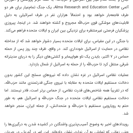
آلمی Alma Research and Education Center، یک جنگ تمام‌عیار برای هر دو
طرف فاجعه‌بار خواهد بود و احتمالاً هزاران نفر در طرف اسرائیلی به دلیل
قابلیت‌های موشکی قوی حزب‌الله مجروح و کشته خواهند شد. در اینجا، پیروزی
پزشکیان فرصتی غیرمنتظره برای نزدیکی بین ایران و ایالات متحده فراهم می‌کند.
با جنگی در این مقیاس، برای ایالات متحده بسیار دشوار خواهد شد که از مداخله
نظامی در حمایت از اسرائیل خودداری کند. در واقع، ظرف چند روز پس از حمله
حماس در ۷ اکتبر، بایدن یک ناو هواپیمابر و کشتی‌های دیگر را به دریای مدیترانه
شرقی منتقل کرد تا حزب‌الله را از حمله به اسرائیل از شمال بازدارد.
عملیات نظامی اسرائیل در غزه نشان داده که نیروهای مسلح این کشور بدون
دخالت مستقیم ایالات متحده به مقابله با نیروی جنگی قدرتمندی مانند حزب‌الله،
که در تقریباً همه شاخص‌های قدرت نظامی، از حماس برتر است، قادر نیستند. اما
دخالت مستقیم نظامی ایالات متحده در جنگ حزب‌الله و اسرائیل هم، به طور
حتم به رویارویی مستقیم با حزب‌الله و متحدانش، از جمله ایران، منجر خواهد
شد.
رویدادهای اخیر به وضوح آسیب‌پذیری واشنگتن در کشیده شدن به درگیری‌ها را
حتی زمانی که تمایلی به آن ندارد، نشان داده‌اند. این امر در آوریل، در جریان