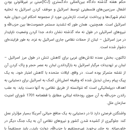
حکم هفته گذشته دادگاه بین‌المللی دادگستری (ICJ)مبنی بر غیرقانونی بودنِ
اشغال سرزمین‌های فلسطینی توسط اسرائیل و موظف کردن اسرائیل به تخلیه
تمام شهرک‌ها و پرداخت غرامت، تازه‌ترین مورد از مجموعه احکام این دیوان علیه
اسرائیل است. همچنین، همان طور که تشدید مستمر خصومت‌ها بین حزب‌الله و
نیروهای اسرائیلی در طول نه ماه گذشته نشان داده، جدا کردن وضعیت ناپایدار
در مرز اسرائیل – لبنان از حملات نظامی جاری اسرائیل به غزه، به طور فزاینده‌ای
دشوار شده است.
تاکنون، بخش عمده تلاش‌های غربی برای کاهش تنش در طول مرز اسرائیل –
لبنان بر تهدیدات مرگبار اسرائیل به بازگرداندن لبنان به عصر حجر و پاک کردن آن
از نقشه متمرکز بوده است. در واقع، ایالات متحده با کاهش اعتبار خود، به یک
پیک پیام رسان تبدیل شده که وظیفه اصلی‌اش کمک به اسرائیل برای دستیابی به
اهداف دیپلماتیکی است که نتوانسته از طریق نظامی به آنها دست یابد: به عقب
راندن حزب‌الله به آن سوی رودخانه لیتانی مطابق با قطعنامه 1701 شورای امنیت
سازمان ملل.
واشنگتن فرصتی دارد تا در دستیابی به یک منافع حیاتی آمریکا بسیار مؤثرتر عمل
کند: جلوگیری از کشیده شدن کشور و نیروهای نظامی آن به یک جنگ دیگر در
خاورمیانه. به جای برخورد غیرمستقیم با حزب‌الله، دولت بایدن باید مستقیماً با