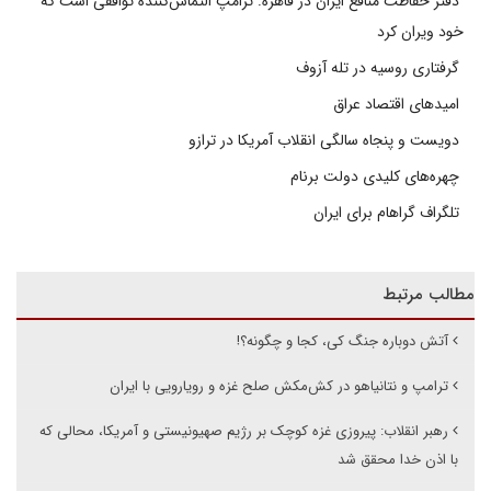
دفتر حفاظت منافع ایران در قاهره: ترامپ التماس‌کننده توافقی است که
خود ویران کرد
گرفتاری روسیه در تله آزوف
امیدهای اقتصاد عراق
دویست و پنجاه سالگی انقلاب آمریکا در ترازو
چهره‌های کلیدی دولت برنام
تلگراف گراهام برای ایران
مطالب مرتبط
آتش دوباره جنگ کی، کجا و چگونه؟!
ترامپ و نتانیاهو در کش‌مکش صلح غزه و رویارویی با ایران
رهبر انقلاب: پیروزی غزه کوچک بر رژیم صهیونیستی و آمریکا، محالی که
با اذن خدا محقق شد