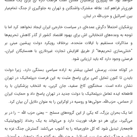
خواهد بود اما پیروزی پزشکیان ممکن است فرصت تازه ای برای یک مسئله
فوری‌تر فراهم کند: علاقه مشترک واشنگتن و تهران به جلوگیری از جنگ تمام‌عیار
بین اسرائیل و حزب‌الله در لبنان.
پزشکیان احتمالاً دگرشِ عمده‌ای در سیاست خارجی ایران ایجاد نخواهد کرد اما با
توجه به وعده‌های انتخاباتی اش برای بهبود اقتصاد کشور از گذر کاهش تحریم‌ها
و مذاکرات مستقیم با ایالات متحده، برخلاف رویکرد دولت پیشین مبنی بر
"خنثی‌سازی تحریم‌ها" از طریق افزایش تجارت غیردلاری با همسایگان ایران،
فرصتی وجود دارد که باید ارزیابی شود.
در کوتاه مدت، پرسش اصلی بیشتر به اراده سیاسی بستگی دارد، زیرا دولت
بایدن تا کنون تمایل کمی برای پاسخ مثبت به این فرصت دیپلماتیک در تهران
نشان داده است. سخنگوی کاخ سفید، جان کربی، به انتخاب پزشکیان با رد
قاطعانه ایده تعامل دیپلماتیک با دولت جدید در تهران پاسخ داد و حمایت ایران
از حماس، حزب‌الله، حوثی‌ها و روسیه در اوکراین را به عنوان دلایل آن بیان کرد.
اما یک بحران بزرگ، که یکی از این گروه‌های مسلح – یعنی حزب الله – را در بر
می‌گیرد، برای هر دو طرف فوریت دارد و می‌تواند به یک رخداد ژئوپولیتیک
فاجعه‌بار تبدیل شود که کل خاورمیانه را به آشوب می‌کشد: گسترش جنگ غزه به
لبنان و جنگ تمام عیار بین اسرائیل و حزب‌الله. به گفته مرکز پژوهش و آموزش